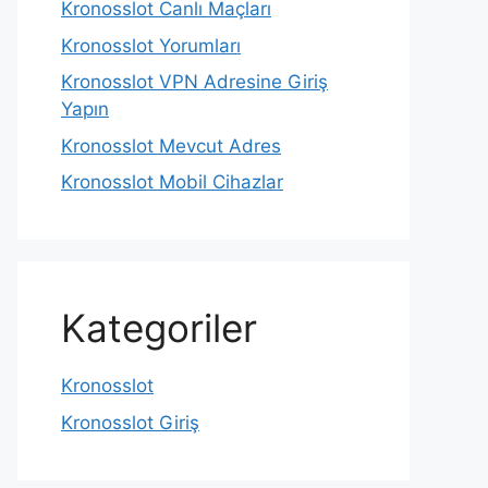
Kronosslot Canlı Maçları
Kronosslot Yorumları
Kronosslot VPN Adresine Giriş
Yapın
Kronosslot Mevcut Adres
Kronosslot Mobil Cihazlar
Kategoriler
Kronosslot
Kronosslot Giriş