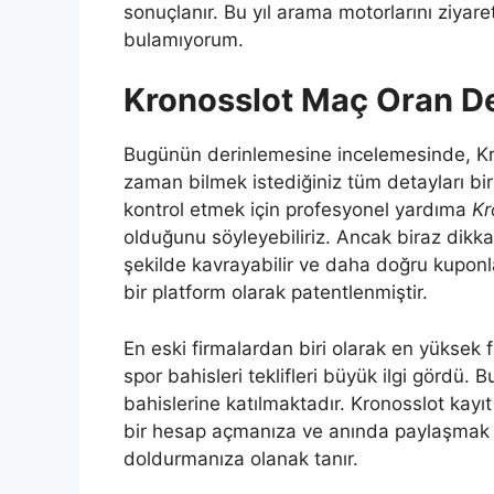
sonuçlanır. Bu yıl arama motorlarını ziy
bulamıyorum.
Kronosslot Maç Oran D
Bugünün derinlemesine incelemesinde, Kron
zaman bilmek istediğiniz tüm detayları bir
kontrol etmek için profesyonel yardıma
Kr
olduğunu söyleyebiliriz. Ancak biraz dikkat 
şekilde kavrayabilir ve daha doğru kuponla
bir platform olarak patentlenmiştir.
En eski firmalardan biri olarak en yüksek fa
spor bahisleri teklifleri büyük ilgi gördü. 
bahislerine katılmaktadır. Kronosslot kayıt
bir hesap açmanıza ve anında paylaşmak iç
doldurmanıza olanak tanır.