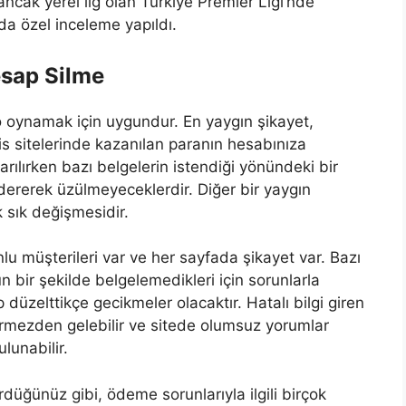
ncak yerel lig olan Türkiye Premier Ligi’nde
a özel inceleme yapıldı.
esap Silme
o oynamak için uygundur. En yaygın şikayet,
s sitelerinde kazanılan paranın hesabınıza
ılırken bazı belgelerin istendiği yönündeki bir
dererek üzülmeyeceklerdir. Diğer bir yaygın
k sık değişmesidir.
u müşterileri var ve her sayfada şikayet var. Bazı
n bir şekilde belgelemedikleri için sorunlarla
ip düzelttikçe gecikmeler olacaktır. Hatalı bilgi giren
görmezden gelebilir ve sitede olumsuz yorumlar
lunabilir.
düğünüz gibi, ödeme sorunlarıyla ilgili birçok