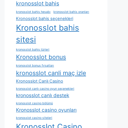
kronosslot bahis
kronosslot bahis hesabı
kronosslot bahis oranları
Kronosslot bahis seçenekleri
Kronosslot bahis
sitesi
kronosslot bahis türleri
Kronosslot bonus
kronosslot bonus fırsatları
kronosslot canli maç izle
Kronosslot Canlı Casino
kronosslot canlı casino oyun seçenekleri
kronosslot canlı destek
kronosslot casino bölümü
Kronosslot casino oyunları
kronosslot casino siteleri
Kronosslot Casino