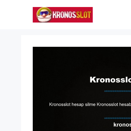
İçeriğe
atla