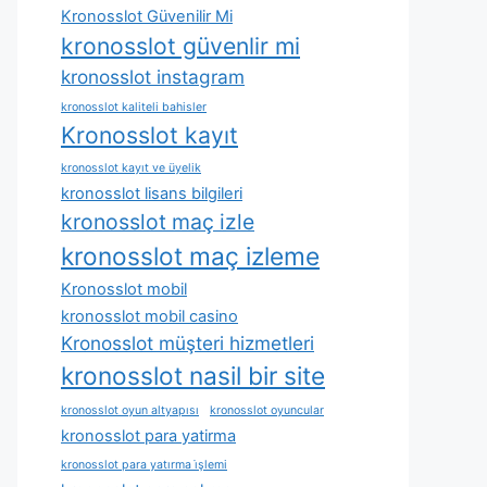
Kronosslot Güvenilir Mi
kronosslot güvenlir mi
kronosslot instagram
kronosslot kaliteli bahisler
Kronosslot kayıt
kronosslot kayıt ve üyelik
kronosslot lisans bilgileri
kronosslot maç izle
kronosslot maç izleme
Kronosslot mobil
kronosslot mobil casino
Kronosslot müşteri hizmetleri
kronosslot nasil bir site
kronosslot oyun altyapısı
kronosslot oyuncular
kronosslot para yatirma
kronosslot para yatırma i̇şlemi