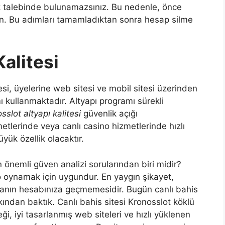
hak talebinde bulunamazsınız. Bu nedenle, önce
ın. Bu adımları tamamladıktan sonra hesap silme
alitesi
tesi, üyelerine web sitesi ve mobil sitesi üzerinden
 kullanmaktadır. Altyapı programı sürekli
sslot altyapı kalitesi
güvenlik açığı
tlerinde veya canlı casino hizmetlerinde hızlı
üyük özellik olacaktır.
en önemli güven analizi sorularından biri midir?
o oynamak için uygundur. En yaygın şikayet,
aranın hesabınıza geçmemesidir. Bugün canlı bahis
ından baktık. Canlı bahis sitesi Kronosslot köklü
ği, iyi tasarlanmış web siteleri ve hızlı yüklenen