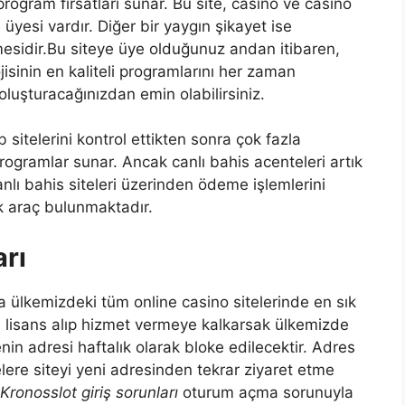
 program fırsatları sunar. Bu site, casino ve casino
üyesi vardır. Diğer bir yaygın şikayet ise
şmesidir.Bu siteye üye olduğunuz andan itibaren,
sinin en kaliteli programlarını her zaman
oluşturacağınızdan emin olabilirsiniz.
sitelerini kontrol ettikten sonra çok fazla
programlar sunar. Ancak canlı bahis acenteleri artık
anlı bahis siteleri üzerinden ödeme işlemlerini
ok araç bulunmaktadır.
arı
da ülkemizdeki tüm online casino sitelerinde en sık
n lisans alıp hizmet vermeye kalkarsak ülkemizde
nin adresi haftalık olarak bloke edilecektir. Adres
ere siteyi yeni adresinden tekrar ziyaret etme
Kronosslot giriş sorunları
oturum açma sorunuyla