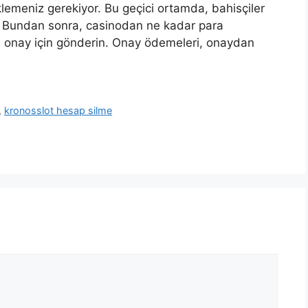
klemeniz gerekiyor. Bu geçici ortamda, bahisçiler
ir. Bundan sonra, casinodan ne kadar para
u onay için gönderin. Onay ödemeleri, onaydan
,
kronosslot hesap silme