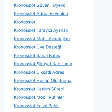
Kronosslot Güvenli Üyelik
Kronosslot Adres Favorileri
Kronosslot
Kronosslot Tarayıcı Ayarları
Kronosslot Mobil Avantajları
Kronosslot Üye Desteği
Kronosslot Sanal Bahis
Kronosslot Şikayet Karşılama
Kronosslot Dikkatli Adres
Kronosslot Hesap Oluşturma
Kronosslot Katılım Süreci
Kronosslot Mobil Rutinler
Kronosslot Yasal Bahis