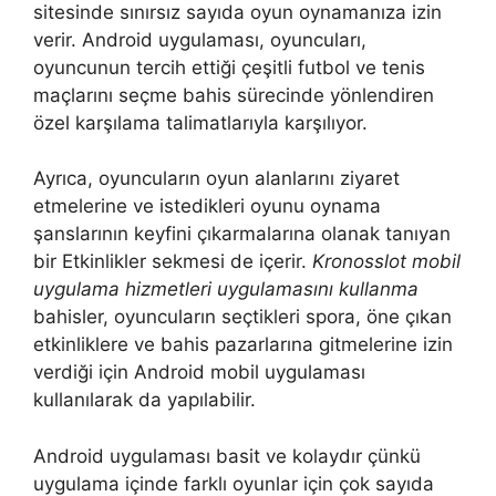
sitesinde sınırsız sayıda oyun oynamanıza izin
verir. Android uygulaması, oyuncuları,
oyuncunun tercih ettiği çeşitli futbol ve tenis
maçlarını seçme bahis sürecinde yönlendiren
özel karşılama talimatlarıyla karşılıyor.
Ayrıca, oyuncuların oyun alanlarını ziyaret
etmelerine ve istedikleri oyunu oynama
şanslarının keyfini çıkarmalarına olanak tanıyan
bir Etkinlikler sekmesi de içerir.
Kronosslot mobil
uygulama hizmetleri uygulamasını kullanma
bahisler, oyuncuların seçtikleri spora, öne çıkan
etkinliklere ve bahis pazarlarına gitmelerine izin
verdiği için Android mobil uygulaması
kullanılarak da yapılabilir.
Android uygulaması basit ve kolaydır çünkü
uygulama içinde farklı oyunlar için çok sayıda