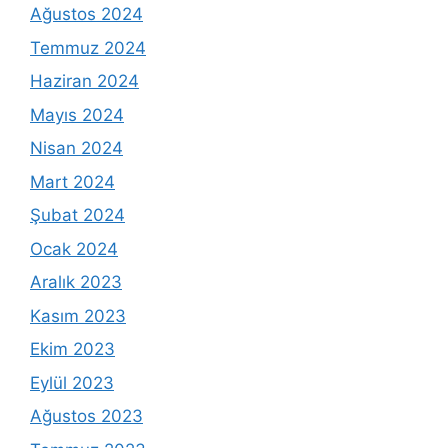
Ağustos 2024
Temmuz 2024
Haziran 2024
Mayıs 2024
Nisan 2024
Mart 2024
Şubat 2024
Ocak 2024
Aralık 2023
Kasım 2023
Ekim 2023
Eylül 2023
Ağustos 2023