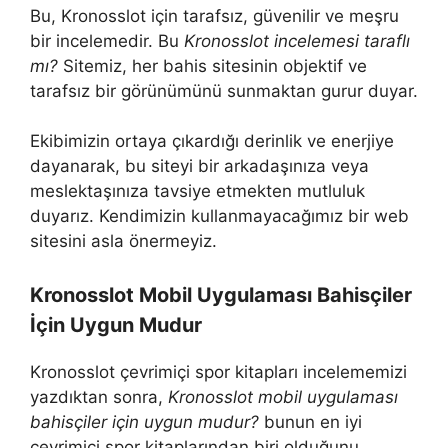
Bu, Kronosslot için tarafsız, güvenilir ve meşru
bir incelemedir. Bu
Kronosslot incelemesi taraflı
mı?
Sitemiz, her bahis sitesinin objektif ve
tarafsız bir görünümünü sunmaktan gurur duyar.
Ekibimizin ortaya çıkardığı derinlik ve enerjiye
dayanarak, bu siteyi bir arkadaşınıza veya
meslektaşınıza tavsiye etmekten mutluluk
duyarız. Kendimizin kullanmayacağımız bir web
sitesini asla önermeyiz.
Kronosslot Mobil Uygulaması Bahisçiler
İçin Uygun Mudur
Kronosslot çevrimiçi spor kitapları incelememizi
yazdıktan sonra,
Kronosslot mobil uygulaması
bahisçiler için uygun mudur?
bunun en iyi
çevrimiçi spor kitaplarından biri olduğunu