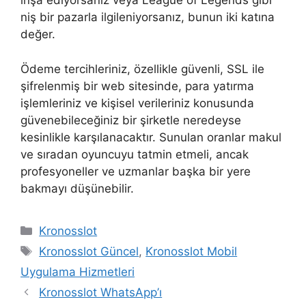
inşa ediyorsanız veya League of Legends gibi
niş bir pazarla ilgileniyorsanız, bunun iki katına
değer.
Ödeme tercihleriniz, özellikle güvenli, SSL ile
şifrelenmiş bir web sitesinde, para yatırma
işlemleriniz ve kişisel verileriniz konusunda
güvenebileceğiniz bir şirketle neredeyse
kesinlikle karşılanacaktır. Sunulan oranlar makul
ve sıradan oyuncuyu tatmin etmeli, ancak
profesyoneller ve uzmanlar başka bir yere
bakmayı düşünebilir.
Kategoriler
Kronosslot
Etiketler
Kronosslot Güncel
,
Kronosslot Mobil
Uygulama Hizmetleri
Yazı
Kronosslot WhatsApp’ı