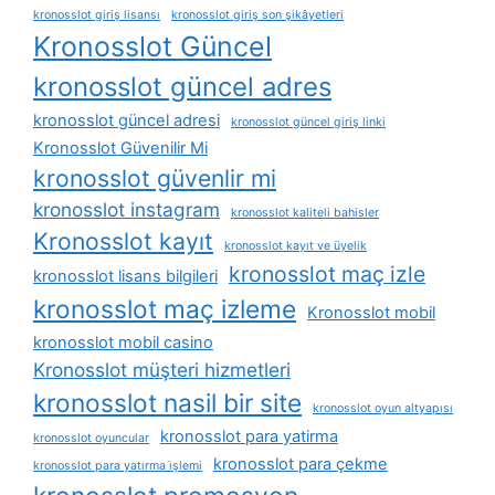
kronosslot giriş lisansı
kronosslot giriş son şikâyetleri
Kronosslot Güncel
kronosslot güncel adres
kronosslot güncel adresi
kronosslot güncel giriş linki
Kronosslot Güvenilir Mi
kronosslot güvenlir mi
kronosslot instagram
kronosslot kaliteli bahisler
Kronosslot kayıt
kronosslot kayıt ve üyelik
kronosslot maç izle
kronosslot lisans bilgileri
kronosslot maç izleme
Kronosslot mobil
kronosslot mobil casino
Kronosslot müşteri hizmetleri
kronosslot nasil bir site
kronosslot oyun altyapısı
kronosslot para yatirma
kronosslot oyuncular
kronosslot para çekme
kronosslot para yatırma i̇şlemi