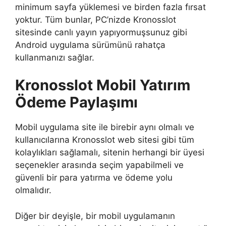
minimum sayfa yüklemesi ve birden fazla fırsat
yoktur. Tüm bunlar, PC’nizde Kronosslot
sitesinde canlı yayın yapıyormuşsunuz gibi
Android uygulama sürümünü rahatça
kullanmanızı sağlar.
Kronosslot Mobil Yatırım
Ödeme Paylaşımı
Mobil uygulama site ile birebir aynı olmalı ve
kullanıcılarına Kronosslot web sitesi gibi tüm
kolaylıkları sağlamalı, sitenin herhangi bir üyesi
seçenekler arasında seçim yapabilmeli ve
güvenli bir para yatırma ve ödeme yolu
olmalıdır.
Diğer bir deyişle, bir mobil uygulamanın