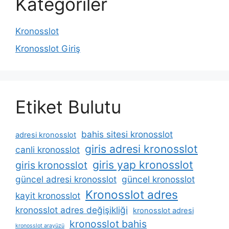
Kategoriler
Kronosslot
Kronosslot Giriş
Etiket Bulutu
bahis sitesi kronosslot
adresi kronosslot
giris adresi kronosslot
canli kronosslot
giris yap kronosslot
giris kronosslot
güncel adresi kronosslot
güncel kronosslot
Kronosslot adres
kayit kronosslot
kronosslot adres değişikliği
kronosslot adresi
kronosslot bahis
kronosslot arayüzü