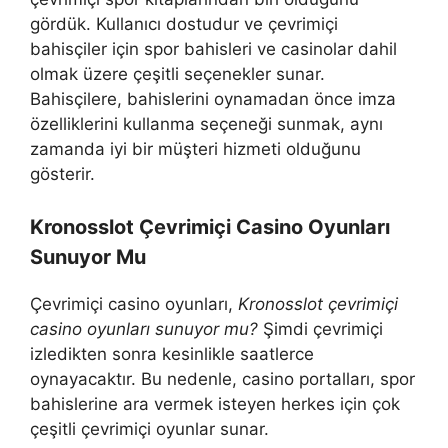
gördük. Kullanıcı dostudur ve çevrimiçi
bahisçiler için spor bahisleri ve casinolar dahil
olmak üzere çeşitli seçenekler sunar.
Bahisçilere, bahislerini oynamadan önce imza
özelliklerini kullanma seçeneği sunmak, aynı
zamanda iyi bir müşteri hizmeti olduğunu
gösterir.
Kronosslot Çevrimiçi Casino Oyunları
Sunuyor Mu
Çevrimiçi casino oyunları,
Kronosslot çevrimiçi
casino oyunları sunuyor mu?
Şimdi çevrimiçi
izledikten sonra kesinlikle saatlerce
oynayacaktır. Bu nedenle, casino portalları, spor
bahislerine ara vermek isteyen herkes için çok
çeşitli çevrimiçi oyunlar sunar.