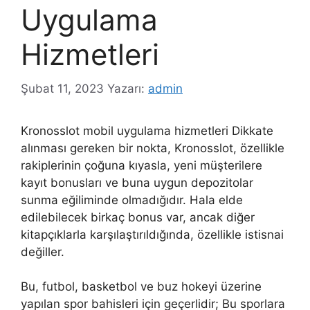
Uygulama
Hizmetleri
Şubat 11, 2023
Yazarı:
admin
Kronosslot mobil uygulama hizmetleri Dikkate
alınması gereken bir nokta, Kronosslot, özellikle
rakiplerinin çoğuna kıyasla, yeni müşterilere
kayıt bonusları ve buna uygun depozitolar
sunma eğiliminde olmadığıdır. Hala elde
edilebilecek birkaç bonus var, ancak diğer
kitapçıklarla karşılaştırıldığında, özellikle istisnai
değiller.
Bu, futbol, ​​basketbol ve buz hokeyi üzerine
yapılan spor bahisleri için geçerlidir; Bu sporlara