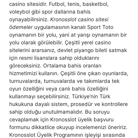
casino sitesidir. Futbol, ​​tenis, basketbol, ​​
voleybol gibi spor dallarına bahis
oynayabilirsiniz.
Kronosslot casino sitesi
ödemeler
uygulamasının kanalı Sport Toto
oynamanın bir yolu, yani at yarışı oynamanın bir
yolu olarak görülebilir. Çeşitli yerel casino
sitelerini ararsanız, devlet piyango bileti satmak
için resmi lisanslara sahip olduklarını
göreceksiniz. Ortalama bahis oranları
hizmetimizi kullanın. Çeşitli öne çıkan oyunlarda,
turnuvalarda, turnuvalarda ve takımlarda tek
oyun özelliğini veya canlı bahis özelliğini
kullanmayı seçebilirsiniz. Türkiye’nin Türk
hukukuna dayalı sistem, prosedür ve kontrollere
sahip olduğu unutulmamalıdır. Bu soruyu
cevaplamak için Kronosslot üyelik başvuru
formunu dikkatlice okuyup incelemenizi öneririz.
Kronosslot Üyelik Programının işleyişi sırasında