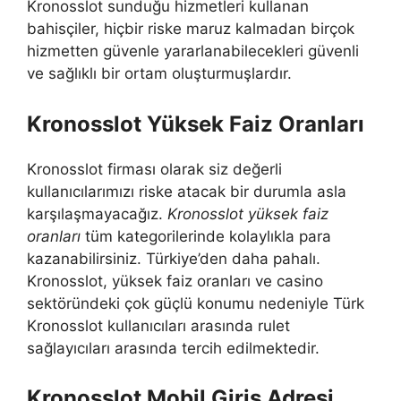
Kronosslot sunduğu hizmetleri kullanan
bahisçiler, hiçbir riske maruz kalmadan birçok
hizmetten güvenle yararlanabilecekleri güvenli
ve sağlıklı bir ortam oluşturmuşlardır.
Kronosslot Yüksek Faiz Oranları
Kronosslot firması olarak siz değerli
kullanıcılarımızı riske atacak bir durumla asla
karşılaşmayacağız.
Kronosslot yüksek faiz
oranları
tüm kategorilerinde kolaylıkla para
kazanabilirsiniz. Türkiye’den daha pahalı.
Kronosslot, yüksek faiz oranları ve casino
sektöründeki çok güçlü konumu nedeniyle Türk
Kronosslot kullanıcıları arasında rulet
sağlayıcıları arasında tercih edilmektedir.
Kronosslot Mobil Giriş Adresi