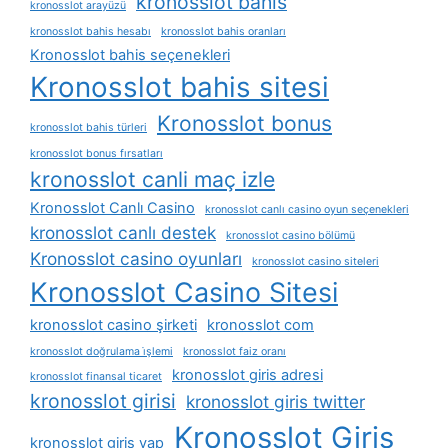
kronosslot bahis
kronosslot arayüzü
kronosslot bahis hesabı
kronosslot bahis oranları
Kronosslot bahis seçenekleri
Kronosslot bahis sitesi
Kronosslot bonus
kronosslot bahis türleri
kronosslot bonus fırsatları
kronosslot canli maç izle
Kronosslot Canlı Casino
kronosslot canlı casino oyun seçenekleri
kronosslot canlı destek
kronosslot casino bölümü
Kronosslot casino oyunları
kronosslot casino siteleri
Kronosslot Casino Sitesi
kronosslot casino şirketi
kronosslot com
kronosslot doğrulama i̇şlemi
kronosslot faiz oranı
kronosslot giris adresi
kronosslot finansal ticaret
kronosslot girisi
kronosslot giris twitter
Kronosslot Giriş
kronosslot giris yap