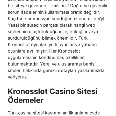
bir siteye güvenebilir misiniz? Doğru ve güvenilir
sorun ifadelerinin kullanılması pratik değildir.
Kaç tane promosyon sunduğunuz önemli değil.
Yasal bir sürecin parçası olarak hangi web
sitelerinin oluşturulduğunu, işletildiğini veya
sürdürüldüğünü bilmek önemlidir. Türk
Kronosslot oyunları yerli oyunlar ve yabancı
oyunlara ayrılmıştır. Her Kronosslot
uygulamasının kendine has özellikleri
bulunmaktadır. Yerel ve uluslararası bahis
siteleri hakkında gerekli detayları yazılarımızda
veriyoruz.
Kronosslot Casino Sitesi
Ödemeler
Türk casino sitesi kavramının ilk anlamı evde