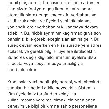
mobil giriş adresi, bu casino sitelerinin adresleri
ülkemizde faaliyete geçtikten bir süre sonra
otomatik olarak engellenecektir. Veritabanının
kilidi artık açıktır ve üyeleri yeni etki alanına
yönlendirilerek veritabanını kullanmaya devam
edebilir. Bu, hiçbir ayrıntının kaçırılmadığı ve son
bahsinizi bile görebileceğiniz anlamına gelir. Bu
süreç devam ederken en kısa sürede yeni adres
açılacak ve gerekli bilgiler üyelere iletilecektir.
Bu adres değişikliği bildirimi tüm üyelere SMS,
e-posta veya sosyal medya aracılığıyla
gönderilecektir.
Kronosslot yeni mobil giriş adresi, web sitesinde
sunulan hizmetleri etkilemeyecektir. Sistemin
tüm üyelerimiz tarafından kolaylıkla
kullanılmasına yardımcı olmak için her alanda
deneyim ve bilgi birikimine sahip personellerle