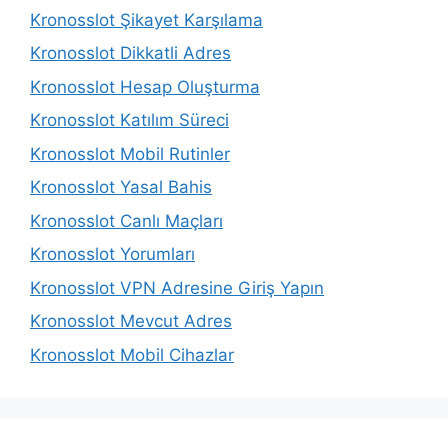
Kronosslot Şikayet Karşılama
Kronosslot Dikkatli Adres
Kronosslot Hesap Oluşturma
Kronosslot Katılım Süreci
Kronosslot Mobil Rutinler
Kronosslot Yasal Bahis
Kronosslot Canlı Maçları
Kronosslot Yorumları
Kronosslot VPN Adresine Giriş Yapın
Kronosslot Mevcut Adres
Kronosslot Mobil Cihazlar