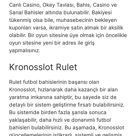
Canlı Casino, Okey Tavlası, Bahis, Casino ve
Sanal Bahisler altında bulunabilir. Bakiyesi
tükenmiş olsa bile, muhasebecinin bekleyen
kuponları varsa, ikramiye satın almak bir aksilik
olabilir. Bir oyun sitesine üye olmak için öncelikle
oyun sitesine yeni bir adres ile giriş
yapmalısınız.
Kronosslot Rulet
Rulet futbol bahislerinin başarısı olan
Kronosslot, hızlanarak daha kazançlı bir alan
yaratma imkanına sahiptir, bu sayede siz de
detaylı bir sistem geliştirme fırsatı bulabilirsiniz.
Bu sistemde birden fazla şansla sonuca
yaklaşabilir, daha hızlı ve donanımlı futbol
bahisleri bulabilirsiniz. Bu aşamada, Kronosslot
güncellemelerinin istikrarlı, sistemli ve gelişmiş