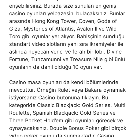
erişebilirsiniz. Burada size sunulan en geniş
casino oyunları yelpazesini bulacaksınız. Bunlar
arasında Hong Kong Tower, Coven, Gods of
Giza, Mysteries of Atlantis, Avalon II ve Wild
Toro gibi oyunlar yer alıyor. Bahisçinin sunduğu
standart video slotların yanı sıra ikramiyeler ile
aslında heyecan verici ve ferah bir lobi. Divine
Fortune, Tunzamunni ve Treasure Nile gibi ünlü
oyunların da dahil olduğu 10 oyun var.
Casino masa oyunları da kendi bölümlerinde
mevcuttur. Örneğin Rulet veya Bakara oynamak
istiyorsanız Casino butonuna tıklayın. Bu
kategoride Classic Blackjack: Gold Series, Multi
Roulette, Spanish Blackjack: Gold Series ve
Three Pocket Hold’em gibi oyunları görecek ve
oynayacaksınız. Double Bonus Poker gibi birçok
video poker oyunu da sunmaktadır. Casino