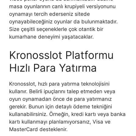
masa oyunlarının canlı krupiyeli versiyonunu
oynamayı tercih ederseniz sitede
oynayabileceğiniz oyunlar da bulunmaktadır.
Size çeşitli seçeneklerle çok otantik bir
kumarhane deneyimi yaşatacaklar.
Kronosslot Platformu
Hızlı Para Yatırma
Kronosslot, hızlı para yatırma teknolojisini
kullanır. Belirli ipuçlarını talep etmeden veya
oyun oynamadan önce de para yatırmanız
gerekir. Bunun için detaylı ödeme tekniğini
kullanabilirsiniz. Örneğin, kredi kartı veya banka
kartı kullanmayı planlamıyorsanız, Visa ve
MasterCard desteklenir.