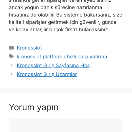
ancak yoğun bahis sürecine hazırlanma
fırsatınız da olabilir. Bu sisteme bakarsanız, size
kaliteli siparişler getirmek için güvenilir, güncel
ve kolay anlaşılır birçok fırsat bulacaksınız.
Kategoriler
Kronosslot
Etiketler
kronosslot platformu hızlı para yatırma
Yazı
Kronosslot Giriş Sayfasına Hoş
dolaşımı
Kronosslot Giriş Uzantılar
Yorum yapın
Yorum