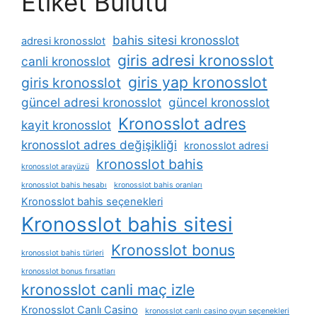
Etiket Bulutu
bahis sitesi kronosslot
adresi kronosslot
giris adresi kronosslot
canli kronosslot
giris yap kronosslot
giris kronosslot
güncel adresi kronosslot
güncel kronosslot
Kronosslot adres
kayit kronosslot
kronosslot adres değişikliği
kronosslot adresi
kronosslot bahis
kronosslot arayüzü
kronosslot bahis hesabı
kronosslot bahis oranları
Kronosslot bahis seçenekleri
Kronosslot bahis sitesi
Kronosslot bonus
kronosslot bahis türleri
kronosslot bonus fırsatları
kronosslot canli maç izle
Kronosslot Canlı Casino
kronosslot canlı casino oyun seçenekleri