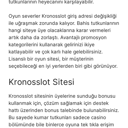
tutkunlarının heyecanını karşılayabilir.
Oyun severler Kronosslot giriş adresi değişikliği
ile uğraşmak zorunda kalıyor. Bahis tutkunlarının
hangi siteye üye olacaklarına karar vermeleri
artık daha da zorlaştı. Avantajlı promosyon
kategorilerini kullanarak gelirinizi ikiye
katlayabilir ve çok karlı hale gelebilirsiniz.
Lisanslı bir oyun sitesi, bir müşterinin
seçebileceği en iyi yerlerden biri gibi görünüyor.
Kronosslot Sitesi
Kronosslot sitesinin üyelerine sunduğu bonusu
kullanmak için, çözüm sağlamak için destek
hattı üzerinden bonus talebinde bulunabilirsiniz.
Bu sayede kumar tutkunları sadece casino
bölümünde bile binlerce oyuna tek tıkla erişim