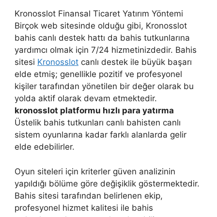
Kronosslot Finansal Ticaret Yatırım Yöntemi
Birçok web sitesinde olduğu gibi, Kronosslot
bahis canlı destek hattı da bahis tutkunlarına
yardımcı olmak için 7/24 hizmetinizdedir. Bahis
sitesi
Kronosslot
canlı destek ile büyük başarı
elde etmiş; genellikle pozitif ve profesyonel
kişiler tarafından yönetilen bir değer olarak bu
yolda aktif olarak devam etmektedir.
kronosslot platformu hızlı para yatırma
Üstelik bahis tutkunları canlı bahisten canlı
sistem oyunlarına kadar farklı alanlarda gelir
elde edebilirler.
Oyun siteleri için kriterler güven analizinin
yapıldığı bölüme göre değişiklik göstermektedir.
Bahis sitesi tarafından belirlenen ekip,
profesyonel hizmet kalitesi ile bahis