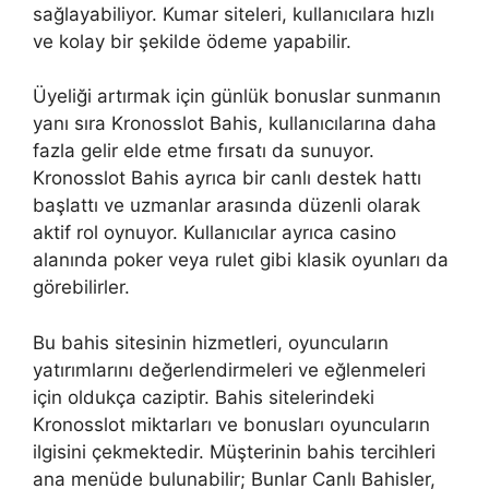
sağlayabiliyor. Kumar siteleri, kullanıcılara hızlı
ve kolay bir şekilde ödeme yapabilir.
Üyeliği artırmak için günlük bonuslar sunmanın
yanı sıra Kronosslot Bahis, kullanıcılarına daha
fazla gelir elde etme fırsatı da sunuyor.
Kronosslot Bahis ayrıca bir canlı destek hattı
başlattı ve uzmanlar arasında düzenli olarak
aktif rol oynuyor. Kullanıcılar ayrıca casino
alanında poker veya rulet gibi klasik oyunları da
görebilirler.
Bu bahis sitesinin hizmetleri, oyuncuların
yatırımlarını değerlendirmeleri ve eğlenmeleri
için oldukça caziptir. Bahis sitelerindeki
Kronosslot miktarları ve bonusları oyuncuların
ilgisini çekmektedir. Müşterinin bahis tercihleri ​​
ana menüde bulunabilir; Bunlar Canlı Bahisler,