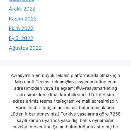
Aralık 2022
Kasım 2022
Ekim 2022
Eylül 2022
Ağustos 2022
Avrasya'nın en büyük reklam platformunda olmak için
Microsoft Teams:
reklam@avrasyamarketing.com
adresimizden veya Telegram: @Avrasyamarketing
adresimizden irtibat kurabilirsiniz. (Tek iletişim
adreslerimiz teams / telegram ve mail adresimizdir.
Harici hiçbir iletişim adresimiz bulunmamaktadır.
Lütfen itibar etmeyiniz.) Türkiye yasalarına göre 7258
sayılı kanun uyarınca yasa dışı bahis oynamanın
cezaları mevcuttur. Şu an bulunduğunuz site hiç bir