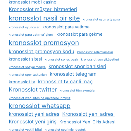
kronosslot mobil casino
Kronosslot müşteri hizmetleri
kronosslot nasil bir site
kronosslot oyun altyapısı
kronosslot para yatirma
kronosslot oyuncular
kronosslot para çekme
kronosslot para yatırma i̇şlemi
kronosslot promosyon
kronosslot promosyon kodu
kronosslot selamlamalar
kronosslot sitesi
kronosslot sonuç bazlı
kronosslot son şikâyetleri
kronosslot spor bahisleri
kronosslot sosyal medya
kronosslot telegram
kronosslot spor tutkunları
kronosslot tv canli maç
kronosslot tv
Kronosslot twitter
kronosslot tüm ayrıntılar
kronosslot web sitesine güvenebilir miyiz
kronosslot whatsapp
kronosslot yeni adres
Kronosslot yeni adresi
Kronosslot yeni giriş
Kronosslot Yeni Giriş Adresi
kronosslot yetkili bilgi
kronosslot çevrimiçi destek