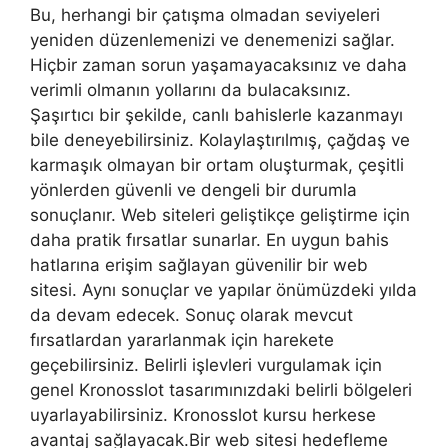
Bu, herhangi bir çatışma olmadan seviyeleri
yeniden düzenlemenizi ve denemenizi sağlar.
Hiçbir zaman sorun yaşamayacaksınız ve daha
verimli olmanın yollarını da bulacaksınız.
Şaşırtıcı bir şekilde, canlı bahislerle kazanmayı
bile deneyebilirsiniz. Kolaylaştırılmış, çağdaş ve
karmaşık olmayan bir ortam oluşturmak, çeşitli
yönlerden güvenli ve dengeli bir durumla
sonuçlanır. Web siteleri geliştikçe geliştirme için
daha pratik fırsatlar sunarlar. En uygun bahis
hatlarına erişim sağlayan güvenilir bir web
sitesi. Aynı sonuçlar ve yapılar önümüzdeki yılda
da devam edecek. Sonuç olarak mevcut
fırsatlardan yararlanmak için harekete
geçebilirsiniz. Belirli işlevleri vurgulamak için
genel Kronosslot tasarımınızdaki belirli bölgeleri
uyarlayabilirsiniz. Kronosslot kursu herkese
avantaj sağlayacak.Bir web sitesi hedefleme