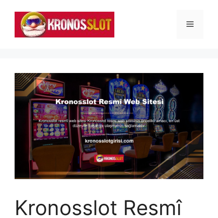
İçeriğe
atla
Menü
Kronosslot Resmî