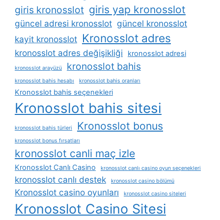
giris yap kronosslot
giris kronosslot
güncel adresi kronosslot
güncel kronosslot
Kronosslot adres
kayit kronosslot
kronosslot adres değişikliği
kronosslot adresi
kronosslot bahis
kronosslot arayüzü
kronosslot bahis hesabı
kronosslot bahis oranları
Kronosslot bahis seçenekleri
Kronosslot bahis sitesi
Kronosslot bonus
kronosslot bahis türleri
kronosslot bonus fırsatları
kronosslot canli maç izle
Kronosslot Canlı Casino
kronosslot canlı casino oyun seçenekleri
kronosslot canlı destek
kronosslot casino bölümü
Kronosslot casino oyunları
kronosslot casino siteleri
Kronosslot Casino Sitesi