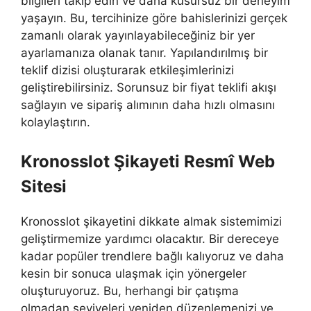
bilgileri takip edin ve daha kusursuz bir deneyim
yaşayın. Bu, tercihinize göre bahislerinizi gerçek
zamanlı olarak yayınlayabileceğiniz bir yer
ayarlamanıza olanak tanır. Yapılandırılmış bir
teklif dizisi oluşturarak etkileşimlerinizi
geliştirebilirsiniz. Sorunsuz bir fiyat teklifi akışı
sağlayın ve sipariş alımının daha hızlı olmasını
kolaylaştırın.
Kronosslot Şikayeti Resmî Web
Sitesi
Kronosslot şikayetini dikkate almak sistemimizi
geliştirmemize yardımcı olacaktır. Bir dereceye
kadar popüler trendlere bağlı kalıyoruz ve daha
kesin bir sonuca ulaşmak için yönergeler
oluşturuyoruz. Bu, herhangi bir çatışma
olmadan seviyeleri yeniden düzenlemenizi ve