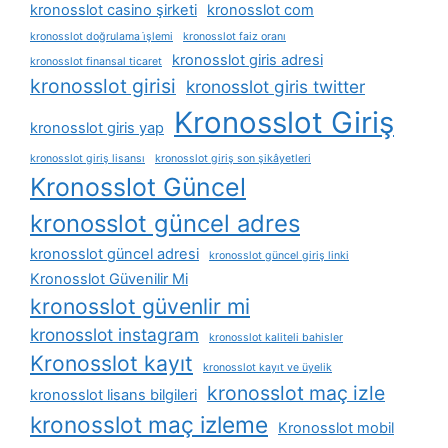
kronosslot casino şirketi
kronosslot com
kronosslot doğrulama i̇şlemi
kronosslot faiz oranı
kronosslot giris adresi
kronosslot finansal ticaret
kronosslot girisi
kronosslot giris twitter
Kronosslot Giriş
kronosslot giris yap
kronosslot giriş lisansı
kronosslot giriş son şikâyetleri
Kronosslot Güncel
kronosslot güncel adres
kronosslot güncel adresi
kronosslot güncel giriş linki
Kronosslot Güvenilir Mi
kronosslot güvenlir mi
kronosslot instagram
kronosslot kaliteli bahisler
Kronosslot kayıt
kronosslot kayıt ve üyelik
kronosslot maç izle
kronosslot lisans bilgileri
kronosslot maç izleme
Kronosslot mobil