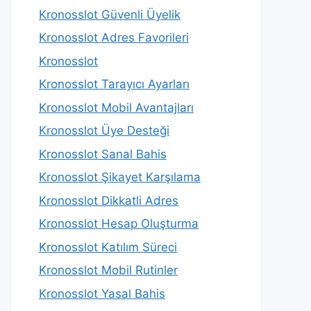
Kronosslot Güvenli Üyelik
Kronosslot Adres Favorileri
Kronosslot
Kronosslot Tarayıcı Ayarları
Kronosslot Mobil Avantajları
Kronosslot Üye Desteği
Kronosslot Sanal Bahis
Kronosslot Şikayet Karşılama
Kronosslot Dikkatli Adres
Kronosslot Hesap Oluşturma
Kronosslot Katılım Süreci
Kronosslot Mobil Rutinler
Kronosslot Yasal Bahis