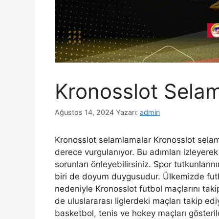
Kronosslot Sela
Ağustos 14, 2024
Yazarı:
admin
Kronosslot selamlamalar Kronosslot selaml
derece vurgulanıyor. Bu adımları izleyerek 
sorunları önleyebilirsiniz. Spor tutkunlar
biri de doyum duygusudur. Ülkemizde fu
nedeniyle Kronosslot futbol maçlarını tak
de uluslararası liglerdeki maçları takip e
basketbol, ​​tenis ve hokey maçları gösteril