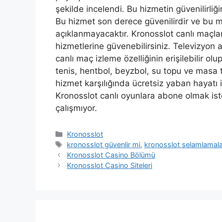
şekilde incelendi. Bu hizmetin güvenilirli
Bu hizmet son derece güvenilirdir ve bu m
açıklanmayacaktır. Kronosslot canlı maçlar
hizmetlerine güvenebilirsiniz. Televizyon 
canlı maç izleme özelliğinin erişilebilir olup
tenis, hentbol, ​​beyzbol, su topu ve masa te
hizmet karşılığında ücretsiz yaban hayatı 
Kronosslot canlı oyunlara abone olmak ist
çalışmıyor.
Kategoriler
Kronosslot
Etiketler
kronosslot güvenlir mi
,
kronosslot selamlamala
Yazı
Kronosslot Casino Bölümü
dolaşımı
Kronosslot Casino Siteleri