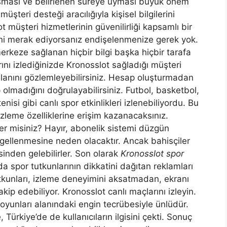
ulaşması ve belirlenen süreye uyması büyük önem
üşteri desteği aracılığıyla kişisel bilgilerini
 müşteri hizmetlerinin güvenilirliği kapsamlı bir
ğini merak ediyorsanız endişelenmenize gerek yok.
erkeze sağlanan hiçbir bilgi başka hiçbir tarafa
ını izlediğinizde Kronosslot sağladığı müşteri
alanını gözlemleyebilirsiniz. Hesap oluşturmadan
 olmadığını doğrulayabilirsiniz. Futbol, ​​basketbol, ​​
nisi gibi canlı spor etkinlikleri izlenebiliyordu. Bu
izleme özelliklerine erişim kazanacaksınız.
er misiniz? Hayır, abonelik sistemi düzgün
ngellenmesine neden olacaktır. Ancak bahisçiler
inden gelebilirler. Son olarak
Kronosslot spor
da spor tutkunlarının dikkatini dağıtan reklamları
tkunları, izleme deneyimini aksatmadan, ekranı
kip edebiliyor. Kronosslot canlı maçlarını izleyin.
oyunları alanındaki engin tecrübesiyle ünlüdür.
Türkiye’de de kullanıcıların ilgisini çekti. Sonuç