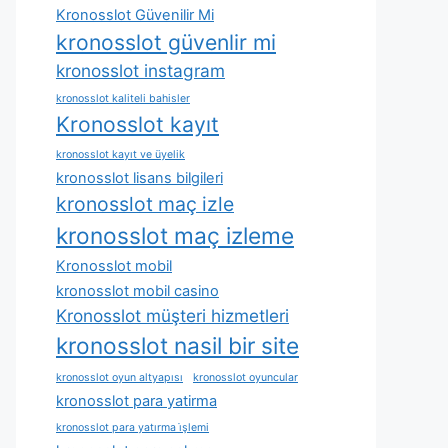
Kronosslot Güvenilir Mi
kronosslot güvenlir mi
kronosslot instagram
kronosslot kaliteli bahisler
Kronosslot kayıt
kronosslot kayıt ve üyelik
kronosslot lisans bilgileri
kronosslot maç izle
kronosslot maç izleme
Kronosslot mobil
kronosslot mobil casino
Kronosslot müşteri hizmetleri
kronosslot nasil bir site
kronosslot oyun altyapısı
kronosslot oyuncular
kronosslot para yatirma
kronosslot para yatırma i̇şlemi