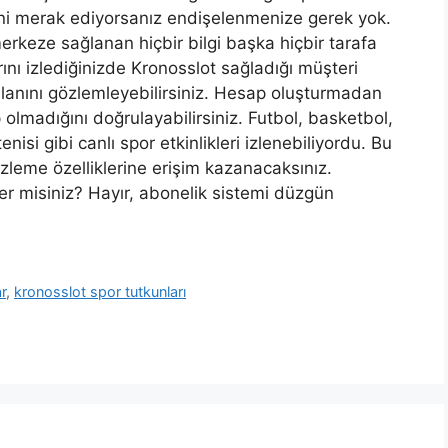
ğini merak ediyorsanız endişelenmenize gerek yok.
erkeze sağlanan hiçbir bilgi başka hiçbir tarafa
ını izlediğinizde Kronosslot sağladığı müşteri
alanını gözlemleyebilirsiniz. Hesap oluşturmadan
 olmadığını doğrulayabilirsiniz. Futbol, ​​basketbol, ​​
nisi gibi canlı spor etkinlikleri izlenebiliyordu. Bu
izleme özelliklerine erişim kazanacaksınız.
er misiniz? Hayır, abonelik sistemi düzgün
r
,
kronosslot spor tutkunları