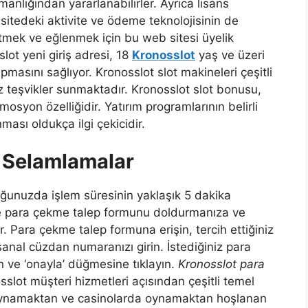
manlığından yararlanabilirler. Ayrıca lisans
 sitedeki aktivite ve ödeme teknolojisinin de
etmek ve eğlenmek için bu web sitesi üyelik
lot yeni giriş adresi, 18
Kronosslot
yaş ve üzeri
apmasını sağlıyor. Kronosslot slot makineleri çeşitli
z teşvikler sunmaktadır. Kronosslot slot bonusu,
omosyon özelliğidir. Yatırım programlarının belirli
ması oldukça ilgi çekicidir.
 Selamlamalar
unuzda işlem süresinin yaklaşık 5 dakika
le para çekme talep formunu doldurmanıza ve
. Para çekme talep formuna erişin, tercih ettiğiniz
nal cüzdan numaranızı girin. İstediğiniz para
in ve ‘onayla’ düğmesine tıklayın.
Kronosslot para
sslot müşteri hizmetleri açısından çeşitli temel
s oynamaktan ve casinolarda oynamaktan hoşlanan