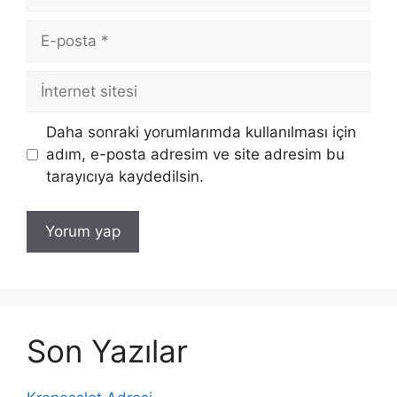
E-
posta
İnternet
sitesi
Daha sonraki yorumlarımda kullanılması için
adım, e-posta adresim ve site adresim bu
tarayıcıya kaydedilsin.
Son Yazılar