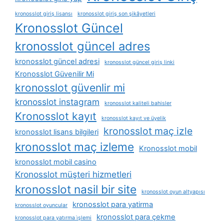
kronosslot giriş lisansı
kronosslot giriş son şikâyetleri
Kronosslot Güncel
kronosslot güncel adres
kronosslot güncel adresi
kronosslot güncel giriş linki
Kronosslot Güvenilir Mi
kronosslot güvenlir mi
kronosslot instagram
kronosslot kaliteli bahisler
Kronosslot kayıt
kronosslot kayıt ve üyelik
kronosslot maç izle
kronosslot lisans bilgileri
kronosslot maç izleme
Kronosslot mobil
kronosslot mobil casino
Kronosslot müşteri hizmetleri
kronosslot nasil bir site
kronosslot oyun altyapısı
kronosslot para yatirma
kronosslot oyuncular
kronosslot para çekme
kronosslot para yatırma i̇şlemi