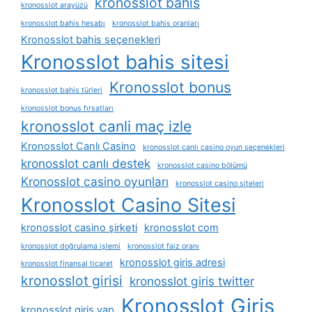
kronosslot bahis
kronosslot arayüzü
kronosslot bahis hesabı
kronosslot bahis oranları
Kronosslot bahis seçenekleri
Kronosslot bahis sitesi
Kronosslot bonus
kronosslot bahis türleri
kronosslot bonus fırsatları
kronosslot canli maç izle
Kronosslot Canlı Casino
kronosslot canlı casino oyun seçenekleri
kronosslot canlı destek
kronosslot casino bölümü
Kronosslot casino oyunları
kronosslot casino siteleri
Kronosslot Casino Sitesi
kronosslot casino şirketi
kronosslot com
kronosslot doğrulama i̇şlemi
kronosslot faiz oranı
kronosslot giris adresi
kronosslot finansal ticaret
kronosslot girisi
kronosslot giris twitter
Kronosslot Giriş
kronosslot giris yap