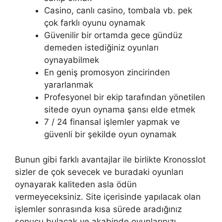
Casino, canlı casino, tombala vb. pek
çok farklı oyunu oynamak
Güvenilir bir ortamda gece gündüz
demeden istediğiniz oyunları
oynayabilmek
En geniş promosyon zincirinden
yararlanmak
Profesyonel bir ekip tarafından yönetilen
sitede oyun oynama şansı elde etmek
7 / 24 finansal işlemler yapmak ve
güvenli bir şekilde oyun oynamak
Bunun gibi farklı avantajlar ile birlikte Kronosslot
sizler de çok sevecek ve buradaki oyunları
oynayarak kaliteden asla ödün
vermeyeceksiniz. Site içerisinde yapılacak olan
işlemler sonrasında kısa sürede aradığınız
sonucu bulacak ve akabinde oyunlarınızı