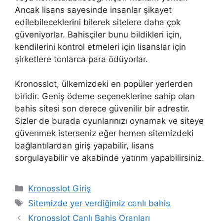
Ancak lisans sayesinde insanlar şikayet
edilebileceklerini bilerek sitelere daha çok
güveniyorlar. Bahisçiler bunu bildikleri için,
kendilerini kontrol etmeleri için lisanslar için
şirketlere tonlarca para ödüyorlar.
Kronosslot, ülkemizdeki en popüler yerlerden
biridir. Geniş ödeme seçeneklerine sahip olan
bahis sitesi son derece güvenilir bir adrestir.
Sizler de burada oyunlarınızı oynamak ve siteye
güvenmek isterseniz eğer hemen sitemizdeki
bağlantılardan giriş yapabilir, lisans
sorgulayabilir ve akabinde yatırım yapabilirsiniz.
Kategoriler
Kronosslot Giriş
Etiketler
Sitemizde yer verdiğimiz canlı bahis
Yazı
Kronosslot Canlı Bahis Oranları