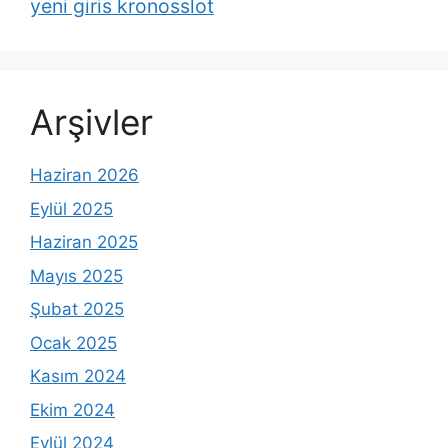
yeni giris kronosslot
Arşivler
Haziran 2026
Eylül 2025
Haziran 2025
Mayıs 2025
Şubat 2025
Ocak 2025
Kasım 2024
Ekim 2024
Eylül 2024