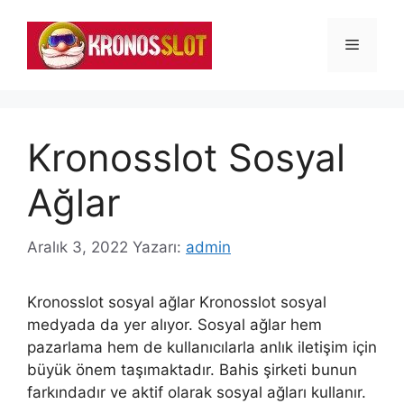
İçeriğe
atla
Menü
Kronosslot Sosyal
Ağlar
Aralık 3, 2022
Yazarı:
admin
Kronosslot sosyal ağlar Kronosslot sosyal
medyada da yer alıyor. Sosyal ağlar hem
pazarlama hem de kullanıcılarla anlık iletişim için
büyük önem taşımaktadır. Bahis şirketi bunun
farkındadır ve aktif olarak sosyal ağları kullanır.