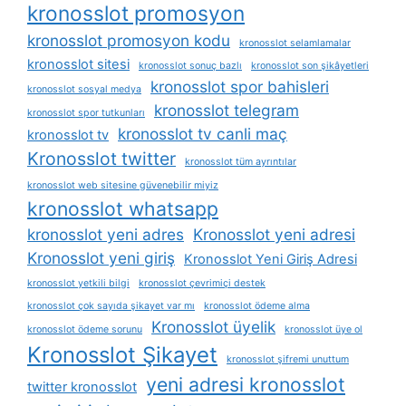
kronosslot promosyon
kronosslot promosyon kodu
kronosslot selamlamalar
kronosslot sitesi
kronosslot sonuç bazlı
kronosslot son şikâyetleri
kronosslot spor bahisleri
kronosslot sosyal medya
kronosslot telegram
kronosslot spor tutkunları
kronosslot tv canli maç
kronosslot tv
Kronosslot twitter
kronosslot tüm ayrıntılar
kronosslot web sitesine güvenebilir miyiz
kronosslot whatsapp
kronosslot yeni adres
Kronosslot yeni adresi
Kronosslot yeni giriş
Kronosslot Yeni Giriş Adresi
kronosslot yetkili bilgi
kronosslot çevrimiçi destek
kronosslot çok sayıda şikayet var mı
kronosslot ödeme alma
Kronosslot üyelik
kronosslot ödeme sorunu
kronosslot üye ol
Kronosslot Şikayet
kronosslot şifremi unuttum
yeni adresi kronosslot
twitter kronosslot