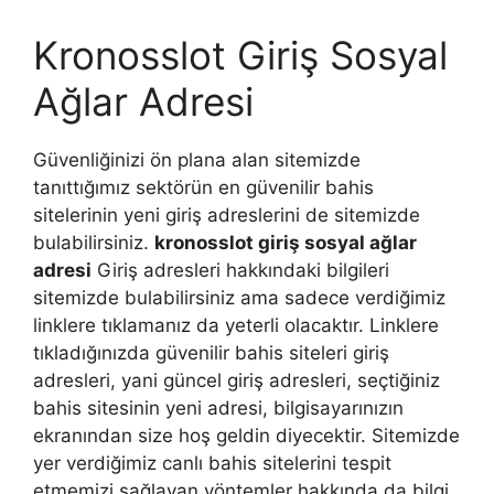
Kronosslot Giriş Sosyal
Ağlar Adresi
Güvenliğinizi ön plana alan sitemizde
tanıttığımız sektörün en güvenilir bahis
sitelerinin yeni giriş adreslerini de sitemizde
bulabilirsiniz.
kronosslot giriş sosyal ağlar
adresi
Giriş adresleri hakkındaki bilgileri
sitemizde bulabilirsiniz ama sadece verdiğimiz
linklere tıklamanız da yeterli olacaktır. Linklere
tıkladığınızda güvenilir bahis siteleri giriş
adresleri, yani güncel giriş adresleri, seçtiğiniz
bahis sitesinin yeni adresi, bilgisayarınızın
ekranından size hoş geldin diyecektir. Sitemizde
yer verdiğimiz canlı bahis sitelerini tespit
etmemizi sağlayan yöntemler hakkında da bilgi