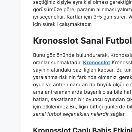
seçtiğiniz kişiyle aynı kişi olması gerekti
görüşümüze göre, paranın alınması yalnız
iyi seçenektir. Kartlar için 3-5 gün sürer.
için sürekli çalışmaktadır.
Kronosslot Sanal Futbol
Bunu göz önünde bulundurarak, Kronosslot w
oranlar sunmaktadır.
Kronosslot
Kronosslo
sayının altındaki bazı ligleri kapsar. Bu tüm 
yaralanma riskinin farkında olmanızı gerekt
oyun ve antrenmandan da büyük ölçüde etki
ama antrenmanlarda başarılı olsa bile haf
hatları, sakatlanan bir oyuncu oyundan çı
için etkilenmez.Bu, ligin bittiği günlerde b
sanal futbol seçenekleri nelerdir
sağlar.
Kronosslot Canlı Bahis Etkin