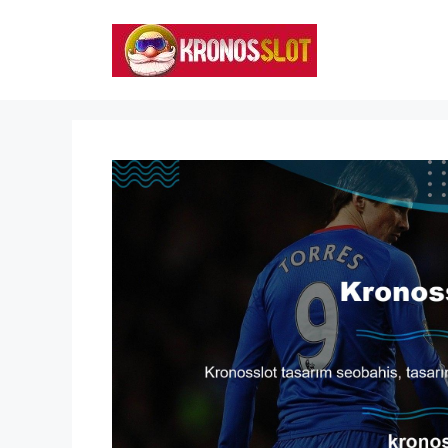
İçeriğe
atla