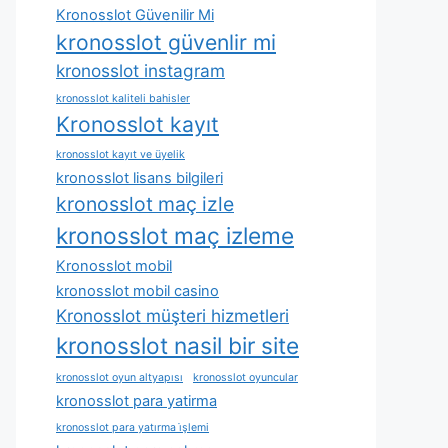
Kronosslot Güvenilir Mi
kronosslot güvenlir mi
kronosslot instagram
kronosslot kaliteli bahisler
Kronosslot kayıt
kronosslot kayıt ve üyelik
kronosslot lisans bilgileri
kronosslot maç izle
kronosslot maç izleme
Kronosslot mobil
kronosslot mobil casino
Kronosslot müşteri hizmetleri
kronosslot nasil bir site
kronosslot oyun altyapısı
kronosslot oyuncular
kronosslot para yatirma
kronosslot para yatırma i̇şlemi