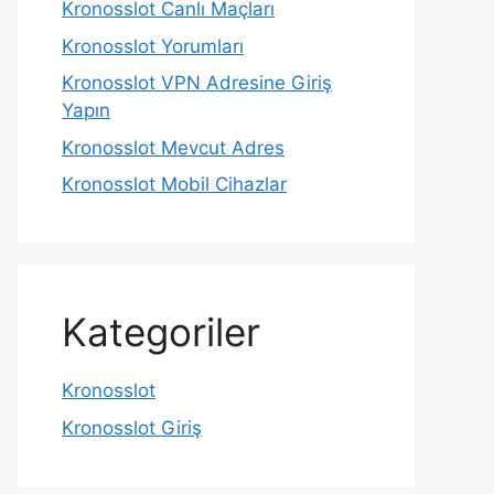
Kronosslot Canlı Maçları
Kronosslot Yorumları
Kronosslot VPN Adresine Giriş
Yapın
Kronosslot Mevcut Adres
Kronosslot Mobil Cihazlar
Kategoriler
Kronosslot
Kronosslot Giriş