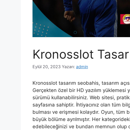
Kronosslot Tasa
Eylül 20, 2023
Yazarı:
admin
Kronosslot tasarım seobahis, tasarım açısı
Gerçekten özel bir HD yazılım yüklemesi 
sürümü kullanabilirsiniz. Web sitesi, pratiklik
sayfasına sahiptir. İhtiyacınız olan tüm bil
bulması ve erişmesi kolaydır. Oyun, tüm b
büyük bölüme ayrılmıştır. Her kategoridek
edebileceğinizi ve bundan memnun olup ol