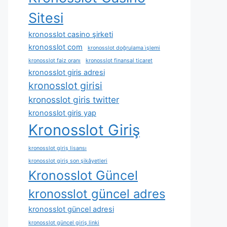
Sitesi
kronosslot casino şirketi
kronosslot com
kronosslot doğrulama i̇şlemi
kronosslot faiz oranı
kronosslot finansal ticaret
kronosslot giris adresi
kronosslot girisi
kronosslot giris twitter
kronosslot giris yap
Kronosslot Giriş
kronosslot giriş lisansı
kronosslot giriş son şikâyetleri
Kronosslot Güncel
kronosslot güncel adres
kronosslot güncel adresi
kronosslot güncel giriş linki