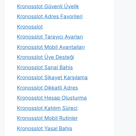
Kronosslot Güvenli Üyelik
Kronosslot Adres Favorileri
Kronosslot
Kronosslot Tarayıcı Ayarları
Kronosslot Mobil Avantajları
Kronosslot Üye Desteği
Kronosslot Sanal Bahis
Kronosslot Şikayet Karşılama
Kronosslot Dikkatli Adres
Kronosslot Hesap Oluşturma
Kronosslot Katılım Süreci
Kronosslot Mobil Rutinler
Kronosslot Yasal Bahis