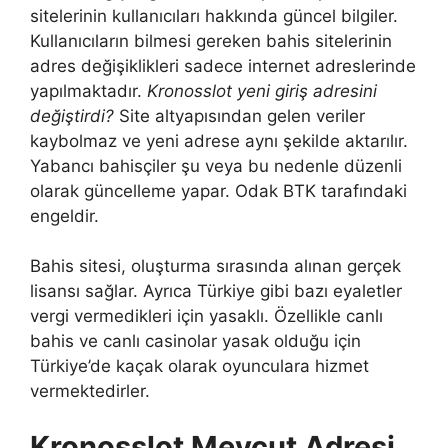
sitelerinin kullanıcıları hakkında güncel bilgiler.
Kullanıcıların bilmesi gereken bahis sitelerinin
adres değişiklikleri sadece internet adreslerinde
yapılmaktadır.
Kronosslot yeni giriş adresini
değiştirdi?
Site altyapısından gelen veriler
kaybolmaz ve yeni adrese aynı şekilde aktarılır.
Yabancı bahisçiler şu veya bu nedenle düzenli
olarak güncelleme yapar. Odak BTK tarafındaki
engeldir.
Bahis sitesi, oluşturma sırasında alınan gerçek
lisansı sağlar. Ayrıca Türkiye gibi bazı eyaletler
vergi vermedikleri için yasaklı. Özellikle canlı
bahis ve canlı casinolar yasak olduğu için
Türkiye’de kaçak olarak oyunculara hizmet
vermektedirler.
Kronosslot Mevcut Adresi