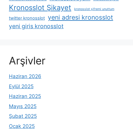
Kronosslot Şikayet
kronosslot şifremi unuttum
yeni adresi kronosslot
twitter kronosslot
yeni giris kronosslot
Arşivler
Haziran 2026
Eylül 2025
Haziran 2025
Mayıs 2025
Şubat 2025
Ocak 2025