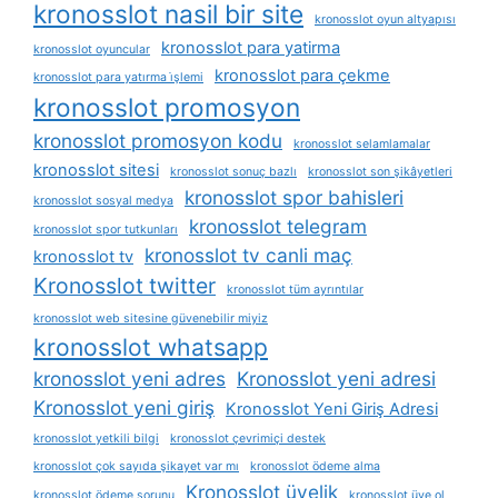
kronosslot nasil bir site
kronosslot oyun altyapısı
kronosslot para yatirma
kronosslot oyuncular
kronosslot para çekme
kronosslot para yatırma i̇şlemi
kronosslot promosyon
kronosslot promosyon kodu
kronosslot selamlamalar
kronosslot sitesi
kronosslot sonuç bazlı
kronosslot son şikâyetleri
kronosslot spor bahisleri
kronosslot sosyal medya
kronosslot telegram
kronosslot spor tutkunları
kronosslot tv canli maç
kronosslot tv
Kronosslot twitter
kronosslot tüm ayrıntılar
kronosslot web sitesine güvenebilir miyiz
kronosslot whatsapp
kronosslot yeni adres
Kronosslot yeni adresi
Kronosslot yeni giriş
Kronosslot Yeni Giriş Adresi
kronosslot yetkili bilgi
kronosslot çevrimiçi destek
kronosslot çok sayıda şikayet var mı
kronosslot ödeme alma
Kronosslot üyelik
kronosslot ödeme sorunu
kronosslot üye ol