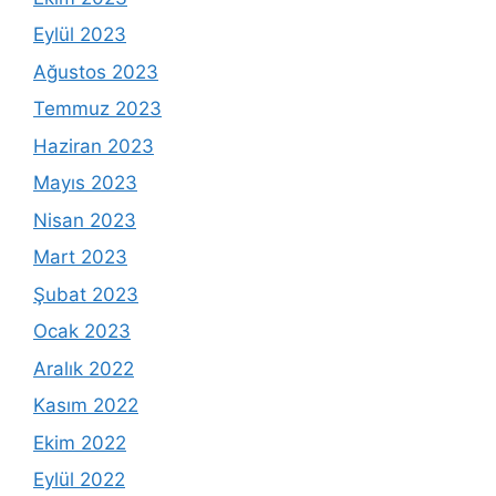
Eylül 2023
Ağustos 2023
Temmuz 2023
Haziran 2023
Mayıs 2023
Nisan 2023
Mart 2023
Şubat 2023
Ocak 2023
Aralık 2022
Kasım 2022
Ekim 2022
Eylül 2022