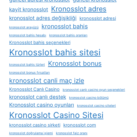
Kronosslot adres
kayit kronosslot
kronosslot adres değişikliği
kronosslot adresi
kronosslot bahis
kronosslot arayüzü
kronosslot bahis hesabı
kronosslot bahis oranları
Kronosslot bahis seçenekleri
Kronosslot bahis sitesi
Kronosslot bonus
kronosslot bahis türleri
kronosslot bonus fırsatları
kronosslot canli maç izle
Kronosslot Canlı Casino
kronosslot canlı casino oyun seçenekleri
kronosslot canlı destek
kronosslot casino bölümü
Kronosslot casino oyunları
kronosslot casino siteleri
Kronosslot Casino Sitesi
kronosslot casino şirketi
kronosslot com
kronosslot doğrulama i̇şlemi
kronosslot faiz oranı