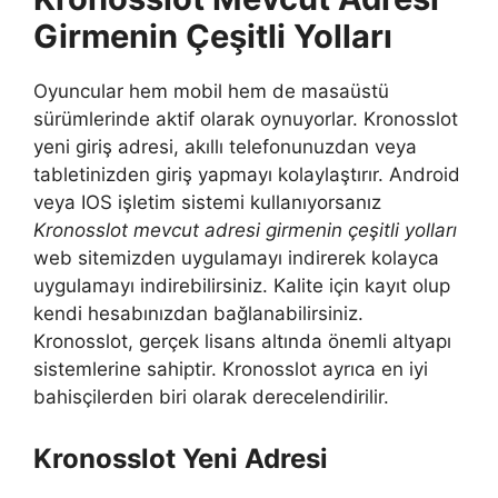
Girmenin Çeşitli Yolları
Oyuncular hem mobil hem de masaüstü
sürümlerinde aktif olarak oynuyorlar. Kronosslot
yeni giriş adresi, akıllı telefonunuzdan veya
tabletinizden giriş yapmayı kolaylaştırır. Android
veya IOS işletim sistemi kullanıyorsanız
Kronosslot mevcut adresi girmenin çeşitli yolları
web sitemizden uygulamayı indirerek kolayca
uygulamayı indirebilirsiniz. Kalite için kayıt olup
kendi hesabınızdan bağlanabilirsiniz.
Kronosslot, gerçek lisans altında önemli altyapı
sistemlerine sahiptir. Kronosslot ayrıca en iyi
bahisçilerden biri olarak derecelendirilir.
Kronosslot Yeni Adresi