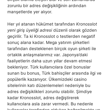
zorunlu bir adres değişikliğinin ardından
manşetlerde yer alıyor.
Her yıl atanan hükümet tarafından
Kronosslot
yeni giriş üyeliği adresi
düzenli olarak gözden
geçirilir. Ta ki Kronosslot o testlerden negatif
sonuç alana kadar. Mega yatırım şirketleri
tarafından desteklenen birçok oyun şirketi ile
ortaklık anlaşmalarımız var. Japonya’daki
faaliyetlerin daha uzun yıllar devam etmesi
bekleniyor. Türk kullanıcılara özel bonuslar
sunan bu bonus, Türk bahisçiler arasında ilgi ve
popülerlik kazanıyor. Ülkemizdeki casino
sitelerinin katı düzenlemeleri nedeniyle bu
adres değişiklikleri zorunlu olabilir. Şimdiye
kadar Kronosslot, adres değiştirerek
kullanıcılara asla zarar vermedi. Bu nedenle