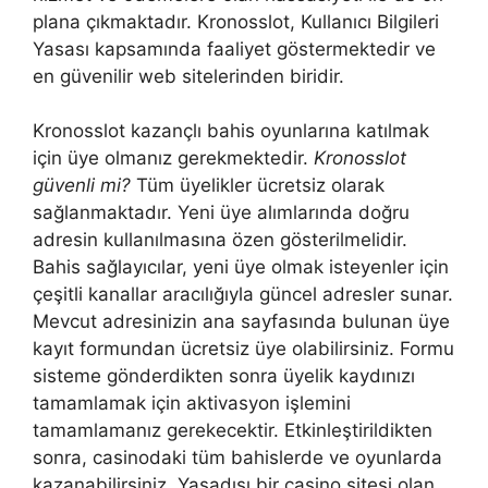
plana çıkmaktadır. Kronosslot, Kullanıcı Bilgileri
Yasası kapsamında faaliyet göstermektedir ve
en güvenilir web sitelerinden biridir.
Kronosslot kazançlı bahis oyunlarına katılmak
için üye olmanız gerekmektedir.
Kronosslot
güvenli mi?
Tüm üyelikler ücretsiz olarak
sağlanmaktadır. Yeni üye alımlarında doğru
adresin kullanılmasına özen gösterilmelidir.
Bahis sağlayıcılar, yeni üye olmak isteyenler için
çeşitli kanallar aracılığıyla güncel adresler sunar.
Mevcut adresinizin ana sayfasında bulunan üye
kayıt formundan ücretsiz üye olabilirsiniz. Formu
sisteme gönderdikten sonra üyelik kaydınızı
tamamlamak için aktivasyon işlemini
tamamlamanız gerekecektir. Etkinleştirildikten
sonra, casinodaki tüm bahislerde ve oyunlarda
kazanabilirsiniz. Yasadışı bir casino sitesi olan