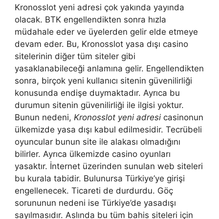
Kronosslot yeni adresi çok yakında yayında
olacak. BTK engellendikten sonra hızla
müdahale eder ve üyelerden gelir elde etmeye
devam eder. Bu, Kronosslot yasa dışı casino
sitelerinin diğer tüm siteler gibi
yasaklanabileceği anlamına gelir. Engellendikten
sonra, birçok yeni kullanıcı sitenin güvenilirliği
konusunda endişe duymaktadır. Ayrıca bu
durumun sitenin güvenilirliği ile ilgisi yoktur.
Bunun nedeni,
Kronosslot yeni adresi
casinonun
ülkemizde yasa dışı kabul edilmesidir. Tecrübeli
oyuncular bunun site ile alakası olmadığını
bilirler. Ayrıca ülkemizde casino oyunları
yasaktır. İnternet üzerinden sunulan web siteleri
bu kurala tabidir. Bulunursa Türkiye’ye girişi
engellenecek. Ticareti de durdurdu. Göç
sorununun nedeni ise Türkiye’de yasadışı
sayılmasıdır. Aslında bu tüm bahis siteleri için