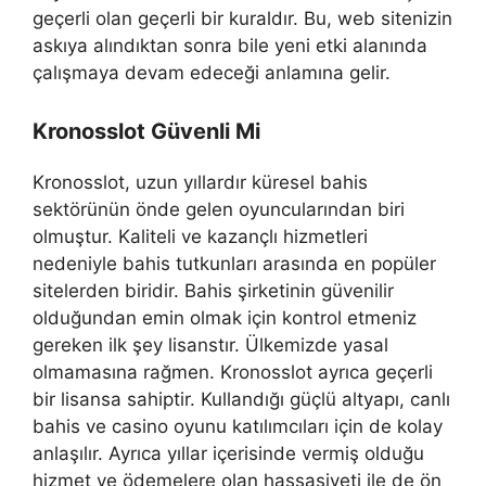
geçerli olan geçerli bir kuraldır. Bu, web sitenizin
askıya alındıktan sonra bile yeni etki alanında
çalışmaya devam edeceği anlamına gelir.
Kronosslot Güvenli Mi
Kronosslot, uzun yıllardır küresel bahis
sektörünün önde gelen oyuncularından biri
olmuştur. Kaliteli ve kazançlı hizmetleri
nedeniyle bahis tutkunları arasında en popüler
sitelerden biridir. Bahis şirketinin güvenilir
olduğundan emin olmak için kontrol etmeniz
gereken ilk şey lisanstır. Ülkemizde yasal
olmamasına rağmen. Kronosslot ayrıca geçerli
bir lisansa sahiptir. Kullandığı güçlü altyapı, canlı
bahis ve casino oyunu katılımcıları için de kolay
anlaşılır. Ayrıca yıllar içerisinde vermiş olduğu
hizmet ve ödemelere olan hassasiyeti ile de ön