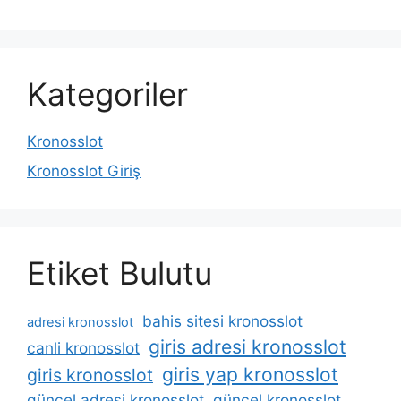
Kategoriler
Kronosslot
Kronosslot Giriş
Etiket Bulutu
bahis sitesi kronosslot
adresi kronosslot
giris adresi kronosslot
canli kronosslot
giris yap kronosslot
giris kronosslot
güncel adresi kronosslot
güncel kronosslot