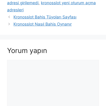
adresi girilemedi
,
kronosslot yeni oturum açma
adresleri
Yazı
Kronosslot Bahis Tüyoları Sayfası
dolaşımı
Kronosslot Nasıl Bahis Oynanır
Yorum yapın
Yorum