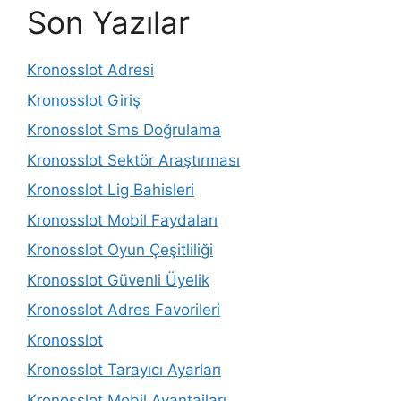
Son Yazılar
Kronosslot Adresi
Kronosslot Giriş
Kronosslot Sms Doğrulama
Kronosslot Sektör Araştırması
Kronosslot Lig Bahisleri
Kronosslot Mobil Faydaları
Kronosslot Oyun Çeşitliliği
Kronosslot Güvenli Üyelik
Kronosslot Adres Favorileri
Kronosslot
Kronosslot Tarayıcı Ayarları
Kronosslot Mobil Avantajları