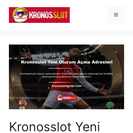
İçeriğe
atla
Menü
Kronosslot Yeni