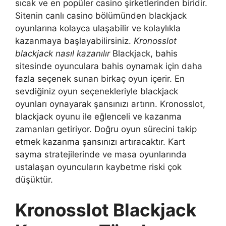
sıcak ve en popüler casino şirketlerinden biridir.
Sitenin canlı casino bölümünden blackjack
oyunlarına kolayca ulaşabilir ve kolaylıkla
kazanmaya başlayabilirsiniz.
Kronosslot
blackjack nasıl kazanılır
Blackjack, bahis
sitesinde oyunculara bahis oynamak için daha
fazla seçenek sunan birkaç oyun içerir. En
sevdiğiniz oyun seçenekleriyle blackjack
oyunları oynayarak şansınızı artırın. Kronosslot,
blackjack oyunu ile eğlenceli ve kazanma
zamanları getiriyor. Doğru oyun sürecini takip
etmek kazanma şansınızı artıracaktır. Kart
sayma stratejilerinde ve masa oyunlarında
ustalaşan oyuncuların kaybetme riski çok
düşüktür.
Kronosslot Blackjack