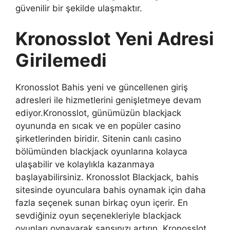
güvenilir bir şekilde ulaşmaktır.
Kronosslot Yeni Adresi
Girilemedi
Kronosslot Bahis yeni ve güncellenen giriş
adresleri ile hizmetlerini genişletmeye devam
ediyor.Kronosslot, günümüzün blackjack
oyununda en sıcak ve en popüler casino
şirketlerinden biridir. Sitenin canlı casino
bölümünden blackjack oyunlarına kolayca
ulaşabilir ve kolaylıkla kazanmaya
başlayabilirsiniz. Kronosslot Blackjack, bahis
sitesinde oyunculara bahis oynamak için daha
fazla seçenek sunan birkaç oyun içerir. En
sevdiğiniz oyun seçenekleriyle blackjack
oyunları oynayarak şansınızı artırın. Kronosslot,