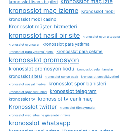
kronosslot maç izle
kronosslot lisans bilgileri
kronosslot maç izleme
Kronosslot mobil
kronosslot mobil casino
Kronosslot müşteri hizmetleri
kronosslot nasil bir site
kronosslot oyun altyapısı
kronosslot para yatirma
kronosslot oyuncular
kronosslot para çekme
kronosslot para yatırma i̇şlemi
kronosslot promosyon
kronosslot promosyon kodu
kronosslot selamlamalar
kronosslot sitesi
kronosslot sonuç bazlı
kronosslot son şikâyetleri
kronosslot spor bahisleri
kronosslot sosyal medya
kronosslot telegram
kronosslot spor tutkunları
kronosslot tv canli maç
kronosslot tv
Kronosslot twitter
kronosslot tüm ayrıntılar
kronosslot web sitesine güvenebilir miyiz
kronosslot whatsapp