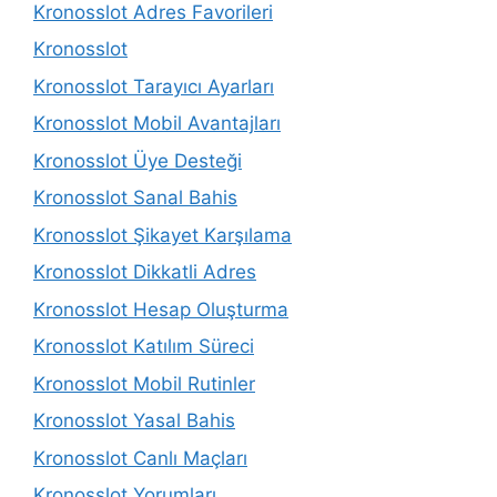
Kronosslot Adres Favorileri
Kronosslot
Kronosslot Tarayıcı Ayarları
Kronosslot Mobil Avantajları
Kronosslot Üye Desteği
Kronosslot Sanal Bahis
Kronosslot Şikayet Karşılama
Kronosslot Dikkatli Adres
Kronosslot Hesap Oluşturma
Kronosslot Katılım Süreci
Kronosslot Mobil Rutinler
Kronosslot Yasal Bahis
Kronosslot Canlı Maçları
Kronosslot Yorumları