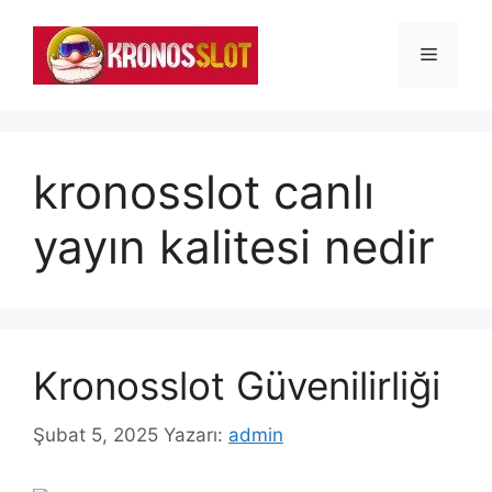
İçeriğe
atla
Menü
kronosslot canlı
yayın kalitesi nedir
Kronosslot Güvenilirliği
Şubat 5, 2025
Yazarı:
admin