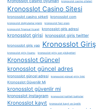
Kronosslot casino oyunları
kronosslot casino siteleri
Kronosslot Casino Sitesi
kronosslot casino şirketi
kronosslot com
kronosslot doğrulama i̇şlemi
kronosslot faiz oranı
kronosslot giris adresi
kronosslot finansal ticaret
kronosslot girisi
kronosslot giris twitter
Kronosslot Giriş
kronosslot giris yap
kronosslot giriş lisansı
kronosslot giriş son şikâyetleri
Kronosslot Güncel
kronosslot güncel adres
kronosslot güncel adresi
kronosslot güncel giriş linki
Kronosslot Güvenilir Mi
kronosslot güvenlir mi
kronosslot instagram
kronosslot kaliteli bahisler
Kronosslot kayıt
kronosslot kayıt ve üyelik