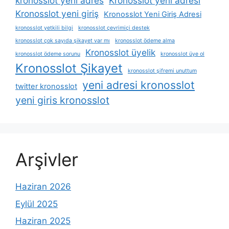
kronosslot yeni adres
Kronosslot yeni adresi
Kronosslot yeni giriş
Kronosslot Yeni Giriş Adresi
kronosslot yetkili bilgi
kronosslot çevrimiçi destek
kronosslot çok sayıda şikayet var mı
kronosslot ödeme alma
Kronosslot üyelik
kronosslot ödeme sorunu
kronosslot üye ol
Kronosslot Şikayet
kronosslot şifremi unuttum
yeni adresi kronosslot
twitter kronosslot
yeni giris kronosslot
Arşivler
Haziran 2026
Eylül 2025
Haziran 2025