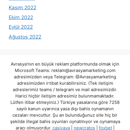
Kasım 2022
Ekim 2022
Eylül 2022
Ağustos 2022
Avrasya'nın en büyük reklam platformunda olmak için
Microsoft Teams:
reklam@avrasyamarketing.com
adresimizden veya Telegram: @Avrasyamarketing
adresimizden irtibat kurabilirsiniz. (Tek iletişim
adreslerimiz teams / telegram ve mail adresimizdir.
Harici hiçbir iletişim adresimiz bulunmamaktadır.
Lütfen itibar etmeyiniz.) Türkiye yasalarına göre 7258
sayılı kanun uyarınca yasa dışı bahis oynamanın
cezaları mevcuttur. Şu an bulunduğunuz site hiç bir
şekilde illegal bahis oyunları oynatmıyor ve oynamaya
aracı olmuyordur.
casivava
|
newcratos
|
foxbet
|