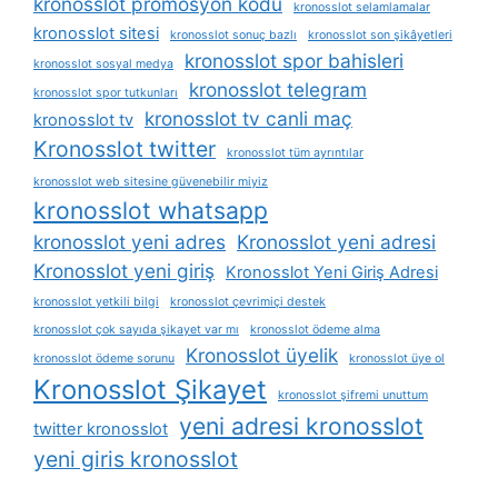
kronosslot promosyon kodu
kronosslot selamlamalar
kronosslot sitesi
kronosslot sonuç bazlı
kronosslot son şikâyetleri
kronosslot spor bahisleri
kronosslot sosyal medya
kronosslot telegram
kronosslot spor tutkunları
kronosslot tv canli maç
kronosslot tv
Kronosslot twitter
kronosslot tüm ayrıntılar
kronosslot web sitesine güvenebilir miyiz
kronosslot whatsapp
kronosslot yeni adres
Kronosslot yeni adresi
Kronosslot yeni giriş
Kronosslot Yeni Giriş Adresi
kronosslot yetkili bilgi
kronosslot çevrimiçi destek
kronosslot çok sayıda şikayet var mı
kronosslot ödeme alma
Kronosslot üyelik
kronosslot ödeme sorunu
kronosslot üye ol
Kronosslot Şikayet
kronosslot şifremi unuttum
yeni adresi kronosslot
twitter kronosslot
yeni giris kronosslot