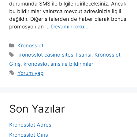
durumunda SMS ile bilgilendirileceksiniz. Ancak
bu bildirimler yalnızca mevcut adresinizle ilgili
değildir. Diğer sitelerden de haber olarak bonus
promosyonları …
Devamını oku…
Kategoriler
Kronosslot
Etiketler
kronosslot casino sitesi lisansı
,
Kronosslot
Giriş
,
kronosslot sms i̇le bildirimler
Yorum yap
Son Yazılar
Kronosslot Adresi
Kronosslot Giriş