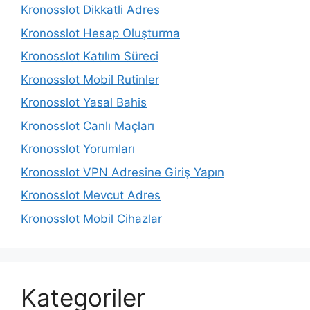
Kronosslot Dikkatli Adres
Kronosslot Hesap Oluşturma
Kronosslot Katılım Süreci
Kronosslot Mobil Rutinler
Kronosslot Yasal Bahis
Kronosslot Canlı Maçları
Kronosslot Yorumları
Kronosslot VPN Adresine Giriş Yapın
Kronosslot Mevcut Adres
Kronosslot Mobil Cihazlar
Kategoriler