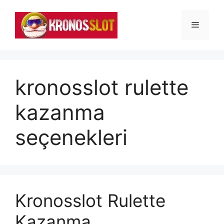
İçeriğe
atla
Menü
kronosslot rulette
kazanma
seçenekleri
Kronosslot Rulette
Kazanma