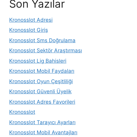
Son Yazılar
Kronosslot Adresi
Kronosslot Giriş
Kronosslot Sms Doğrulama
Kronosslot Sektör Araştırması
Kronosslot Lig Bahisleri
Kronosslot Mobil Faydaları
Kronosslot Oyun Çeşitliliği
Kronosslot Güvenli Üyelik
Kronosslot Adres Favorileri
Kronosslot
Kronosslot Tarayıcı Ayarları
Kronosslot Mobil Avantajları