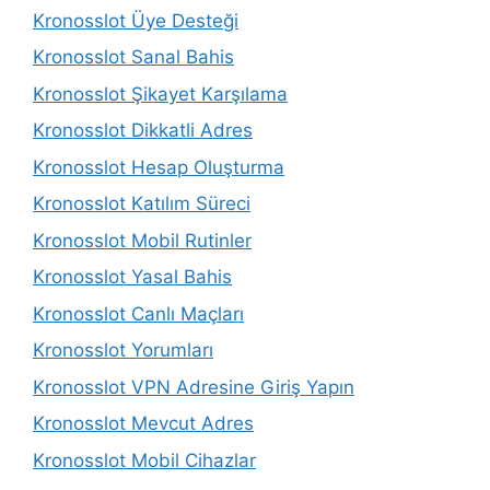
Kronosslot Üye Desteği
Kronosslot Sanal Bahis
Kronosslot Şikayet Karşılama
Kronosslot Dikkatli Adres
Kronosslot Hesap Oluşturma
Kronosslot Katılım Süreci
Kronosslot Mobil Rutinler
Kronosslot Yasal Bahis
Kronosslot Canlı Maçları
Kronosslot Yorumları
Kronosslot VPN Adresine Giriş Yapın
Kronosslot Mevcut Adres
Kronosslot Mobil Cihazlar