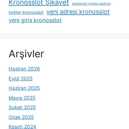
Kronosslot Şikayet
kronosslot şifremi unuttum
yeni adresi kronosslot
twitter kronosslot
yeni giris kronosslot
Arşivler
Haziran 2026
Eylül 2025
Haziran 2025
Mayıs 2025
Şubat 2025
Ocak 2025
Kasım 2024