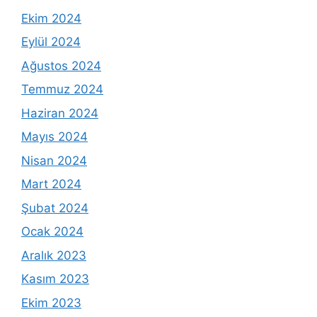
Ekim 2024
Eylül 2024
Ağustos 2024
Temmuz 2024
Haziran 2024
Mayıs 2024
Nisan 2024
Mart 2024
Şubat 2024
Ocak 2024
Aralık 2023
Kasım 2023
Ekim 2023