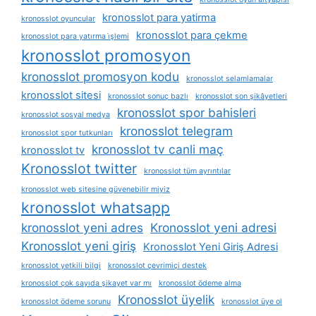
kronosslot para yatirma
kronosslot oyuncular
kronosslot para çekme
kronosslot para yatırma i̇şlemi
kronosslot promosyon
kronosslot promosyon kodu
kronosslot selamlamalar
kronosslot sitesi
kronosslot sonuç bazlı
kronosslot son şikâyetleri
kronosslot spor bahisleri
kronosslot sosyal medya
kronosslot telegram
kronosslot spor tutkunları
kronosslot tv canli maç
kronosslot tv
Kronosslot twitter
kronosslot tüm ayrıntılar
kronosslot web sitesine güvenebilir miyiz
kronosslot whatsapp
kronosslot yeni adres
Kronosslot yeni adresi
Kronosslot yeni giriş
Kronosslot Yeni Giriş Adresi
kronosslot yetkili bilgi
kronosslot çevrimiçi destek
kronosslot çok sayıda şikayet var mı
kronosslot ödeme alma
Kronosslot üyelik
kronosslot ödeme sorunu
kronosslot üye ol