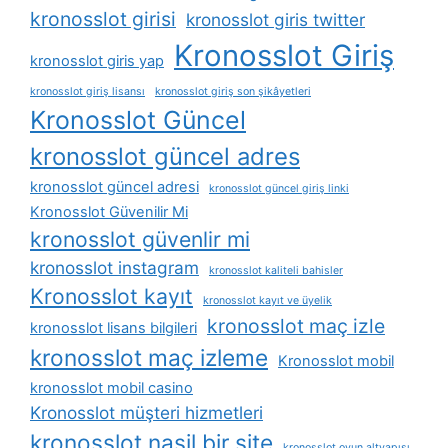
kronosslot girisi
kronosslot giris twitter
Kronosslot Giriş
kronosslot giris yap
kronosslot giriş lisansı
kronosslot giriş son şikâyetleri
Kronosslot Güncel
kronosslot güncel adres
kronosslot güncel adresi
kronosslot güncel giriş linki
Kronosslot Güvenilir Mi
kronosslot güvenlir mi
kronosslot instagram
kronosslot kaliteli bahisler
Kronosslot kayıt
kronosslot kayıt ve üyelik
kronosslot maç izle
kronosslot lisans bilgileri
kronosslot maç izleme
Kronosslot mobil
kronosslot mobil casino
Kronosslot müşteri hizmetleri
kronosslot nasil bir site
kronosslot oyun altyapısı