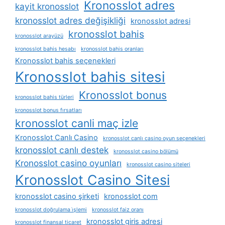
Kronosslot adres
kayit kronosslot
kronosslot adres değişikliği
kronosslot adresi
kronosslot bahis
kronosslot arayüzü
kronosslot bahis hesabı
kronosslot bahis oranları
Kronosslot bahis seçenekleri
Kronosslot bahis sitesi
Kronosslot bonus
kronosslot bahis türleri
kronosslot bonus fırsatları
kronosslot canli maç izle
Kronosslot Canlı Casino
kronosslot canlı casino oyun seçenekleri
kronosslot canlı destek
kronosslot casino bölümü
Kronosslot casino oyunları
kronosslot casino siteleri
Kronosslot Casino Sitesi
kronosslot casino şirketi
kronosslot com
kronosslot doğrulama i̇şlemi
kronosslot faiz oranı
kronosslot giris adresi
kronosslot finansal ticaret