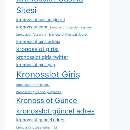
Sitesi
kronosslot casino şirketi
kronosslot com
kronosslot doğrulama i̇şlemi
kronosslot faiz oranı
kronosslot finansal ticaret
kronosslot giris adresi
kronosslot girisi
kronosslot giris twitter
kronosslot giris yap
Kronosslot Giriş
kronosslot giriş lisansı
kronosslot giriş son şikâyetleri
Kronosslot Güncel
kronosslot güncel adres
kronosslot güncel adresi
kronosslot güncel giriş linki