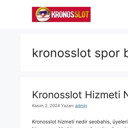
İçeriğe
atla
kronosslot spor b
Kronosslot Hizmeti 
Kasım 2, 2024
Yazarı:
admin
Kronosslot hizmeti nedir seobahis, üyelerin