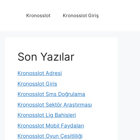
Kronosslot
Kronosslot Giriş
Son Yazılar
Kronosslot Adresi
Kronosslot Giriş
Kronosslot Sms Doğrulama
Kronosslot Sektör Araştırması
Kronosslot Lig Bahisleri
Kronosslot Mobil Faydaları
Kronosslot Oyun Çeşitliliği