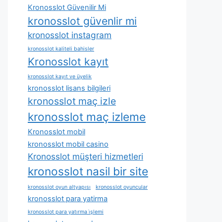
Kronosslot Güvenilir Mi
kronosslot güvenlir mi
kronosslot instagram
kronosslot kaliteli bahisler
Kronosslot kayıt
kronosslot kayıt ve üyelik
kronosslot lisans bilgileri
kronosslot maç izle
kronosslot maç izleme
Kronosslot mobil
kronosslot mobil casino
Kronosslot müşteri hizmetleri
kronosslot nasil bir site
kronosslot oyun altyapısı
kronosslot oyuncular
kronosslot para yatirma
kronosslot para yatırma i̇şlemi