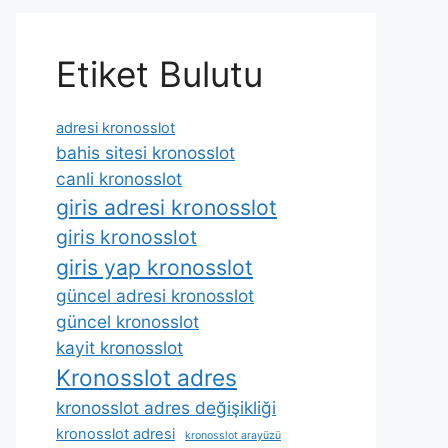
Etiket Bulutu
adresi kronosslot
bahis sitesi kronosslot
canli kronosslot
giris adresi kronosslot
giris kronosslot
giris yap kronosslot
güncel adresi kronosslot
güncel kronosslot
kayit kronosslot
Kronosslot adres
kronosslot adres değişikliği
kronosslot adresi
kronosslot arayüzü