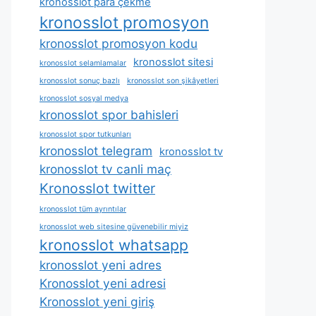
kronosslot para çekme
kronosslot promosyon
kronosslot promosyon kodu
kronosslot sitesi
kronosslot selamlamalar
kronosslot sonuç bazlı
kronosslot son şikâyetleri
kronosslot sosyal medya
kronosslot spor bahisleri
kronosslot spor tutkunları
kronosslot telegram
kronosslot tv
kronosslot tv canli maç
Kronosslot twitter
kronosslot tüm ayrıntılar
kronosslot web sitesine güvenebilir miyiz
kronosslot whatsapp
kronosslot yeni adres
Kronosslot yeni adresi
Kronosslot yeni giriş