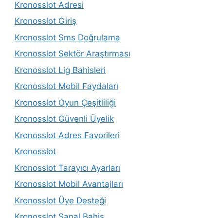
Kronosslot Adresi
Kronosslot Giriş
Kronosslot Sms Doğrulama
Kronosslot Sektör Araştırması
Kronosslot Lig Bahisleri
Kronosslot Mobil Faydaları
Kronosslot Oyun Çeşitliliği
Kronosslot Güvenli Üyelik
Kronosslot Adres Favorileri
Kronosslot
Kronosslot Tarayıcı Ayarları
Kronosslot Mobil Avantajları
Kronosslot Üye Desteği
Kronosslot Sanal Bahis