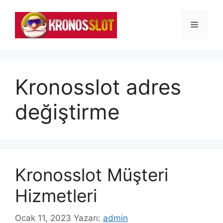
İçeriğe
atla
Menü
Kronosslot adres
değiştirme
Kronosslot Müşteri
Hizmetleri
Ocak 11, 2023
Yazarı:
admin