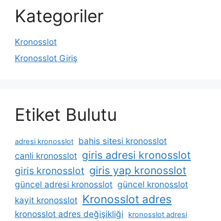
Kategoriler
Kronosslot
Kronosslot Giriş
Etiket Bulutu
bahis sitesi kronosslot
adresi kronosslot
giris adresi kronosslot
canli kronosslot
giris yap kronosslot
giris kronosslot
güncel adresi kronosslot
güncel kronosslot
Kronosslot adres
kayit kronosslot
kronosslot adres değişikliği
kronosslot adresi