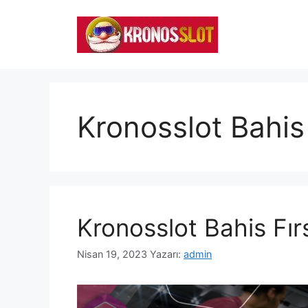
İçeriğe
atla
Kronosslot Bahis 
Kronosslot Bahis Fırs
Nisan 19, 2023
Yazarı:
admin