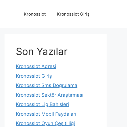
Kronosslot
Kronosslot Giriş
Son Yazılar
Kronosslot Adresi
Kronosslot Giriş
Kronosslot Sms Doğrulama
Kronosslot Sektör Araştırması
Kronosslot Lig Bahisleri
Kronosslot Mobil Faydaları
Kronosslot Oyun Çeşitliliği