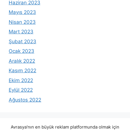
Haziran 2023
Mayıs 2023
Nisan 2023
Mart 2023
Şubat 2023
Ocak 2023
Aralık 2022
Kasım 2022
Ekim 2022
Eylül 2022
Ağustos 2022
Avrasya'nın en büyük reklam platformunda olmak için