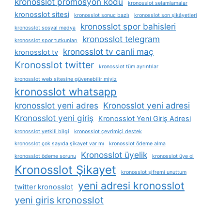
kronosslot promosyon kodu
kronosslot selamlamalar
kronosslot sitesi
kronosslot sonuç bazlı
kronosslot son şikâyetleri
kronosslot spor bahisleri
kronosslot sosyal medya
kronosslot telegram
kronosslot spor tutkunları
kronosslot tv canli maç
kronosslot tv
Kronosslot twitter
kronosslot tüm ayrıntılar
kronosslot web sitesine güvenebilir miyiz
kronosslot whatsapp
kronosslot yeni adres
Kronosslot yeni adresi
Kronosslot yeni giriş
Kronosslot Yeni Giriş Adresi
kronosslot yetkili bilgi
kronosslot çevrimiçi destek
kronosslot çok sayıda şikayet var mı
kronosslot ödeme alma
Kronosslot üyelik
kronosslot ödeme sorunu
kronosslot üye ol
Kronosslot Şikayet
kronosslot şifremi unuttum
yeni adresi kronosslot
twitter kronosslot
yeni giris kronosslot