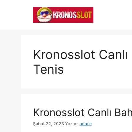
İçeriğe
atla
Kronosslot Canlı
Tenis
Kronosslot Canlı Bah
Şubat 22, 2023
Yazarı:
admin