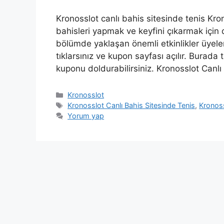
Kronosslot canlı bahis sitesinde tenis Kr
bahisleri yapmak ve keyfini çıkarmak için 
bölümde yaklaşan önemli etkinlikler üyele
tıklarsınız ve kupon sayfası açılır. Burada
kuponu doldurabilirsiniz. Kronosslot Canl
Kategoriler
Kronosslot
Etiketler
Kronosslot Canlı Bahis Sitesinde Tenis
,
Kronoss
Yorum yap