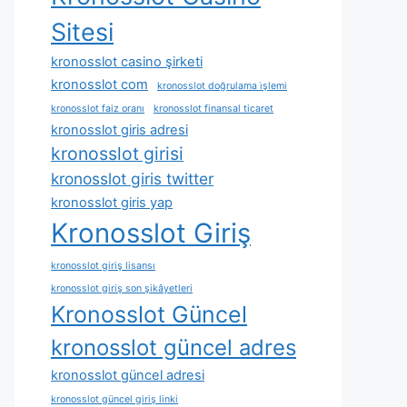
Sitesi
kronosslot casino şirketi
kronosslot com
kronosslot doğrulama i̇şlemi
kronosslot faiz oranı
kronosslot finansal ticaret
kronosslot giris adresi
kronosslot girisi
kronosslot giris twitter
kronosslot giris yap
Kronosslot Giriş
kronosslot giriş lisansı
kronosslot giriş son şikâyetleri
Kronosslot Güncel
kronosslot güncel adres
kronosslot güncel adresi
kronosslot güncel giriş linki