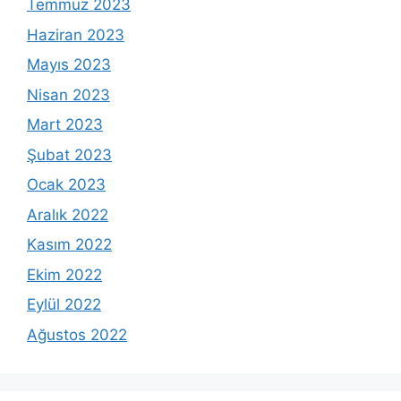
Temmuz 2023
Haziran 2023
Mayıs 2023
Nisan 2023
Mart 2023
Şubat 2023
Ocak 2023
Aralık 2022
Kasım 2022
Ekim 2022
Eylül 2022
Ağustos 2022