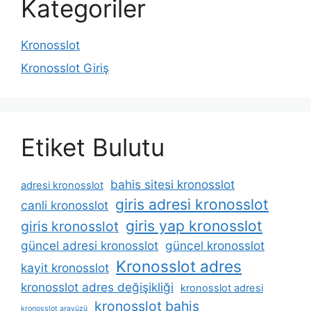
Kategoriler
Kronosslot
Kronosslot Giriş
Etiket Bulutu
bahis sitesi kronosslot
adresi kronosslot
giris adresi kronosslot
canli kronosslot
giris yap kronosslot
giris kronosslot
güncel adresi kronosslot
güncel kronosslot
Kronosslot adres
kayit kronosslot
kronosslot adres değişikliği
kronosslot adresi
kronosslot bahis
kronosslot arayüzü