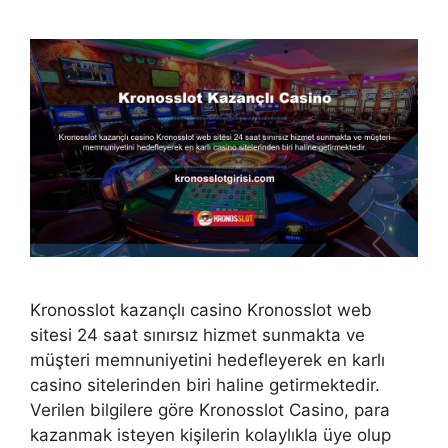
Kronosslot kazançlı casino Kronosslot web
sitesi 24 saat sınırsız hizmet sunmakta ve
müşteri memnuniyetini hedefleyerek en karlı
casino sitelerinden biri haline getirmektedir.
Verilen bilgilere göre Kronosslot Casino, para
kazanmak isteyen kişilerin kolaylıkla üye olup