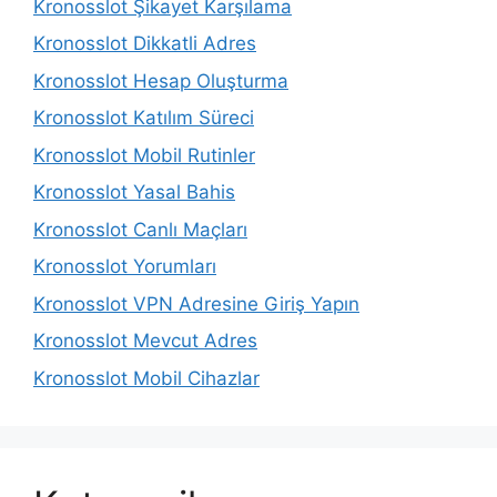
Kronosslot Şikayet Karşılama
Kronosslot Dikkatli Adres
Kronosslot Hesap Oluşturma
Kronosslot Katılım Süreci
Kronosslot Mobil Rutinler
Kronosslot Yasal Bahis
Kronosslot Canlı Maçları
Kronosslot Yorumları
Kronosslot VPN Adresine Giriş Yapın
Kronosslot Mevcut Adres
Kronosslot Mobil Cihazlar