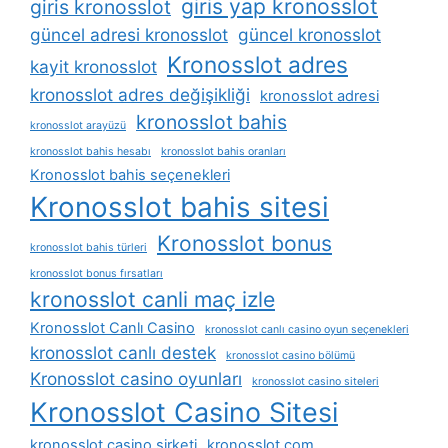
giris yap kronosslot
giris kronosslot
güncel adresi kronosslot
güncel kronosslot
Kronosslot adres
kayit kronosslot
kronosslot adres değişikliği
kronosslot adresi
kronosslot bahis
kronosslot arayüzü
kronosslot bahis hesabı
kronosslot bahis oranları
Kronosslot bahis seçenekleri
Kronosslot bahis sitesi
Kronosslot bonus
kronosslot bahis türleri
kronosslot bonus fırsatları
kronosslot canli maç izle
Kronosslot Canlı Casino
kronosslot canlı casino oyun seçenekleri
kronosslot canlı destek
kronosslot casino bölümü
Kronosslot casino oyunları
kronosslot casino siteleri
Kronosslot Casino Sitesi
kronosslot casino şirketi
kronosslot com