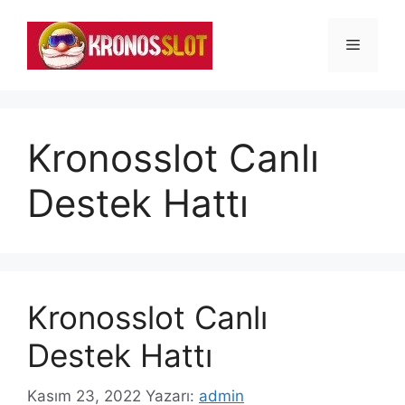
İçeriğe
atla
Menü
Kronosslot Canlı
Destek Hattı
Kronosslot Canlı
Destek Hattı
Kasım 23, 2022
Yazarı:
admin