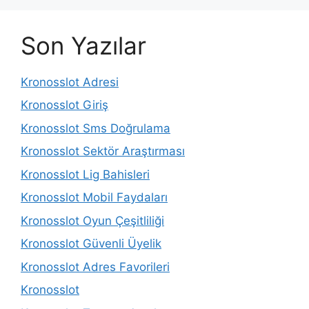
Son Yazılar
Kronosslot Adresi
Kronosslot Giriş
Kronosslot Sms Doğrulama
Kronosslot Sektör Araştırması
Kronosslot Lig Bahisleri
Kronosslot Mobil Faydaları
Kronosslot Oyun Çeşitliliği
Kronosslot Güvenli Üyelik
Kronosslot Adres Favorileri
Kronosslot