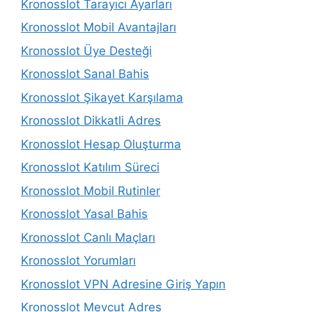
Kronosslot Tarayıcı Ayarları
Kronosslot Mobil Avantajları
Kronosslot Üye Desteği
Kronosslot Sanal Bahis
Kronosslot Şikayet Karşılama
Kronosslot Dikkatli Adres
Kronosslot Hesap Oluşturma
Kronosslot Katılım Süreci
Kronosslot Mobil Rutinler
Kronosslot Yasal Bahis
Kronosslot Canlı Maçları
Kronosslot Yorumları
Kronosslot VPN Adresine Giriş Yapın
Kronosslot Mevcut Adres