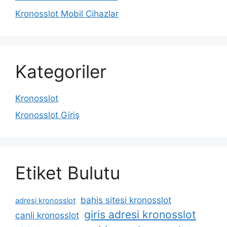
Kronosslot Mobil Cihazlar
Kategoriler
Kronosslot
Kronosslot Giriş
Etiket Bulutu
bahis sitesi kronosslot
adresi kronosslot
giris adresi kronosslot
canli kronosslot