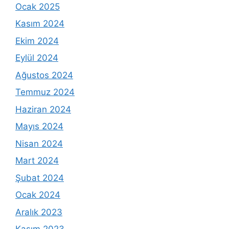
Ocak 2025
Kasım 2024
Ekim 2024
Eylül 2024
Ağustos 2024
Temmuz 2024
Haziran 2024
Mayıs 2024
Nisan 2024
Mart 2024
Şubat 2024
Ocak 2024
Aralık 2023