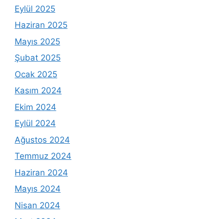
Eylül 2025
Haziran 2025
Mayıs 2025
Şubat 2025
Ocak 2025
Kasım 2024
Ekim 2024
Eylül 2024
Ağustos 2024
Temmuz 2024
Haziran 2024
Mayıs 2024
Nisan 2024