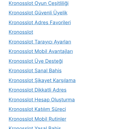
Kronosslot Oyun Çeşitliliği
Kronosslot Güvenli Üyelik
Kronosslot Adres Favorileri
Kronosslot
Kronosslot Tarayıcı Ayarları
Kronosslot Mobil Avantajları
Kronosslot Üye Desteği
Kronosslot Sanal Bahis
Kronosslot Şikayet Karşılama
Kronosslot Dikkatli Adres
Kronosslot Hesap Oluşturma
Kronosslot Katılım Süreci
Kronosslot Mobil Rutinler
Kronosslot Yasal Bahis