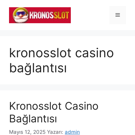
İçeriğe
atla
Menü
kronosslot casino
bağlantısı
Kronosslot Casino
Bağlantısı
Mayıs 12, 2025
Yazarı:
admin