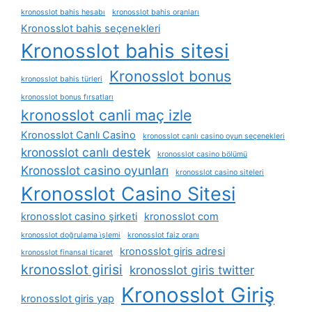
kronosslot bahis hesabı
kronosslot bahis oranları
Kronosslot bahis seçenekleri
Kronosslot bahis sitesi
Kronosslot bonus
kronosslot bahis türleri
kronosslot bonus fırsatları
kronosslot canli maç izle
Kronosslot Canlı Casino
kronosslot canlı casino oyun seçenekleri
kronosslot canlı destek
kronosslot casino bölümü
Kronosslot casino oyunları
kronosslot casino siteleri
Kronosslot Casino Sitesi
kronosslot casino şirketi
kronosslot com
kronosslot doğrulama i̇şlemi
kronosslot faiz oranı
kronosslot giris adresi
kronosslot finansal ticaret
kronosslot girisi
kronosslot giris twitter
Kronosslot Giriş
kronosslot giris yap