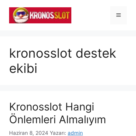
İçeriğe
atla
Menü
kronosslot destek
ekibi
Kronosslot Hangi
Önlemleri Almalıyım
Haziran 8, 2024
Yazarı:
admin