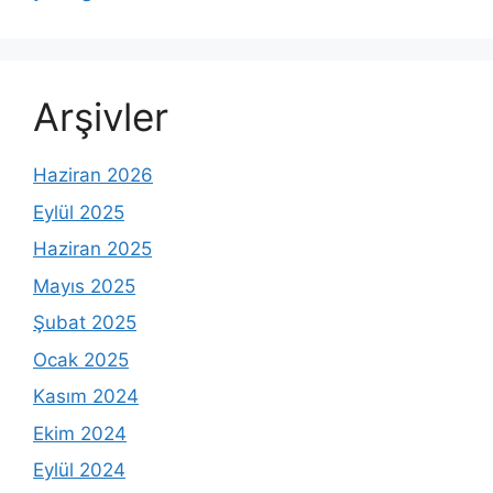
Arşivler
Haziran 2026
Eylül 2025
Haziran 2025
Mayıs 2025
Şubat 2025
Ocak 2025
Kasım 2024
Ekim 2024
Eylül 2024