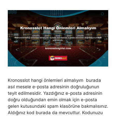
Kronosslot hangi önlemleri almalıyım burada
asıl mesele e-posta adresinin doğruluğunun
teyit edilmesidir. Yazdığınız e-posta adresinin
doğru olduğundan emin olmak için e-posta
gelen kutusundaki spam klasörüne bakmalısınız.
Aldığınız kod burada da mevcuttur. Kodunuzu