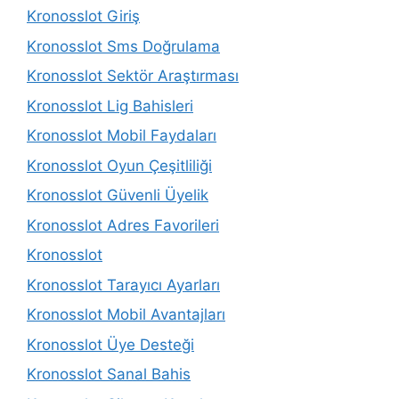
Kronosslot Giriş
Kronosslot Sms Doğrulama
Kronosslot Sektör Araştırması
Kronosslot Lig Bahisleri
Kronosslot Mobil Faydaları
Kronosslot Oyun Çeşitliliği
Kronosslot Güvenli Üyelik
Kronosslot Adres Favorileri
Kronosslot
Kronosslot Tarayıcı Ayarları
Kronosslot Mobil Avantajları
Kronosslot Üye Desteği
Kronosslot Sanal Bahis