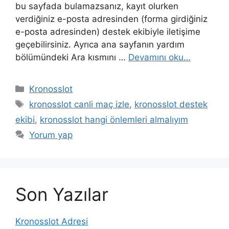
bu sayfada bulamazsanız, kayıt olurken
verdiğiniz e-posta adresinden (forma girdiğiniz
e-posta adresinden) destek ekibiyle iletişime
geçebilirsiniz. Ayrıca ana sayfanın yardım
bölümündeki Ara kısmını …
Devamını oku…
Kategoriler
Kronosslot
Etiketler
kronosslot canli maç izle
,
kronosslot destek
ekibi
,
kronosslot hangi önlemleri almalıyım
Yorum yap
Son Yazılar
Kronosslot Adresi