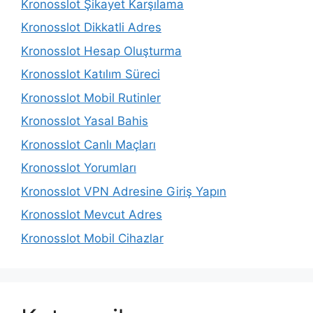
Kronosslot Şikayet Karşılama
Kronosslot Dikkatli Adres
Kronosslot Hesap Oluşturma
Kronosslot Katılım Süreci
Kronosslot Mobil Rutinler
Kronosslot Yasal Bahis
Kronosslot Canlı Maçları
Kronosslot Yorumları
Kronosslot VPN Adresine Giriş Yapın
Kronosslot Mevcut Adres
Kronosslot Mobil Cihazlar