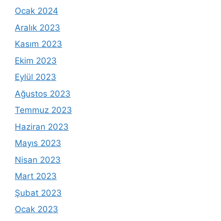
Ocak 2024
Aralık 2023
Kasım 2023
Ekim 2023
Eylül 2023
Ağustos 2023
Temmuz 2023
Haziran 2023
Mayıs 2023
Nisan 2023
Mart 2023
Şubat 2023
Ocak 2023