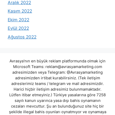
Aralık 2022
Kasım 2022
Ekim 2022
Eylül 2022
Ağustos 2022
Avrasya'nın en büyük reklam platformunda olmak için
Microsoft Teams:
reklam@avrasyamarketing.com
adresimizden veya Telegram: @Avrasyamarketing
adresimizden irtibat kurabilirsiniz. (Tek iletişim
adreslerimiz teams / telegram ve mail adresimizdir.
Harici hiçbir iletişim adresimiz bulunmamaktadır.
Lütfen itibar etmeyiniz.) Türkiye yasalarına göre 7258
sayılı kanun uyarınca yasa dışı bahis oynamanın
cezaları mevcuttur. Şu an bulunduğunuz site hiç bir
şekilde illegal bahis oyunları oynatmıyor ve oynamaya