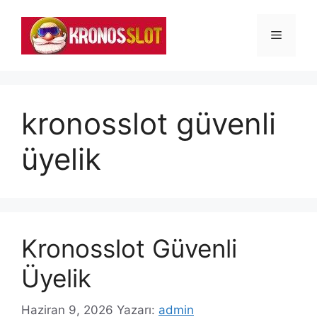
İçeriğe
atla
Menü
kronosslot güvenli
üyelik
Kronosslot Güvenli
Üyelik
Haziran 9, 2026
Yazarı:
admin