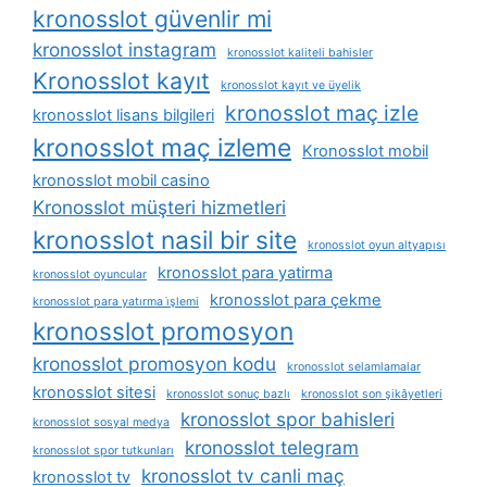
kronosslot güvenlir mi
kronosslot instagram
kronosslot kaliteli bahisler
Kronosslot kayıt
kronosslot kayıt ve üyelik
kronosslot maç izle
kronosslot lisans bilgileri
kronosslot maç izleme
Kronosslot mobil
kronosslot mobil casino
Kronosslot müşteri hizmetleri
kronosslot nasil bir site
kronosslot oyun altyapısı
kronosslot para yatirma
kronosslot oyuncular
kronosslot para çekme
kronosslot para yatırma i̇şlemi
kronosslot promosyon
kronosslot promosyon kodu
kronosslot selamlamalar
kronosslot sitesi
kronosslot sonuç bazlı
kronosslot son şikâyetleri
kronosslot spor bahisleri
kronosslot sosyal medya
kronosslot telegram
kronosslot spor tutkunları
kronosslot tv canli maç
kronosslot tv