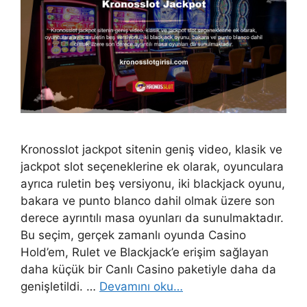
Kronosslot jackpot sitenin geniş video, klasik ve
jackpot slot seçeneklerine ek olarak, oyunculara
ayrıca ruletin beş versiyonu, iki blackjack oyunu,
bakara ve punto blanco dahil olmak üzere son
derece ayrıntılı masa oyunları da sunulmaktadır.
Bu seçim, gerçek zamanlı oyunda Casino
Hold’em, Rulet ve Blackjack’e erişim sağlayan
daha küçük bir Canlı Casino paketiyle daha da
genişletildi. …
Devamını oku…