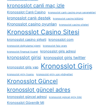
kronosslot canli maç izle
Kronosslot Canlı Casino
kronosslot canlı casino oyun seçenekleri
kronosslot canlı destek
kronosslot casino bölümü
Kronosslot casino oyunları
kronosslot casino siteleri
Kronosslot Casino Sitesi
kronosslot casino şirketi
kronosslot com
kronosslot doğrulama i̇şlemi
kronosslot faiz oranı
kronosslot giris adresi
kronosslot finansal ticaret
kronosslot girisi
kronosslot giris twitter
Kronosslot Giriş
kronosslot giris yap
kronosslot giriş lisansı
kronosslot giriş son şikâyetleri
Kronosslot Güncel
kronosslot güncel adres
kronosslot güncel adresi
kronosslot güncel giriş linki
Kronosslot Güvenilir Mi