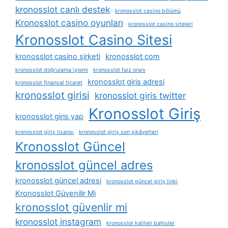
kronosslot canlı destek
kronosslot casino bölümü
Kronosslot casino oyunları
kronosslot casino siteleri
Kronosslot Casino Sitesi
kronosslot casino şirketi
kronosslot com
kronosslot doğrulama i̇şlemi
kronosslot faiz oranı
kronosslot giris adresi
kronosslot finansal ticaret
kronosslot girisi
kronosslot giris twitter
Kronosslot Giriş
kronosslot giris yap
kronosslot giriş lisansı
kronosslot giriş son şikâyetleri
Kronosslot Güncel
kronosslot güncel adres
kronosslot güncel adresi
kronosslot güncel giriş linki
Kronosslot Güvenilir Mi
kronosslot güvenlir mi
kronosslot instagram
kronosslot kaliteli bahisler