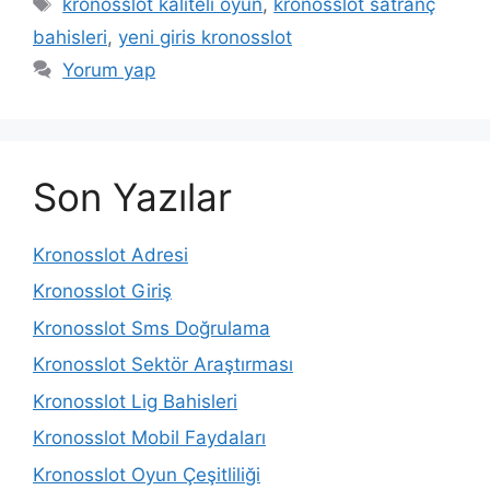
kronosslot kaliteli oyun
,
kronosslot satranç
bahisleri
,
yeni giris kronosslot
Yorum yap
Son Yazılar
Kronosslot Adresi
Kronosslot Giriş
Kronosslot Sms Doğrulama
Kronosslot Sektör Araştırması
Kronosslot Lig Bahisleri
Kronosslot Mobil Faydaları
Kronosslot Oyun Çeşitliliği