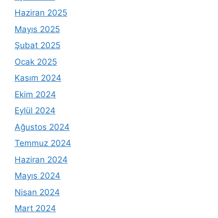
Haziran 2025
Mayıs 2025
Şubat 2025
Ocak 2025
Kasım 2024
Ekim 2024
Eylül 2024
Ağustos 2024
Temmuz 2024
Haziran 2024
Mayıs 2024
Nisan 2024
Mart 2024