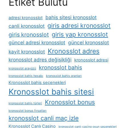
Etiket Bulutu
bahis sitesi kronosslot
adresi kronosslot
giris adresi kronosslot
canli kronosslot
giris yap kronosslot
giris kronosslot
güncel adresi kronosslot
güncel kronosslot
Kronosslot adres
kayit kronosslot
kronosslot adres değişikliği
kronosslot adresi
kronosslot bahis
kronosslot arayüzü
kronosslot bahis hesabı
kronosslot bahis oranları
Kronosslot bahis seçenekleri
Kronosslot bahis sitesi
Kronosslot bonus
kronosslot bahis türleri
kronosslot bonus fırsatları
kronosslot canli maç izle
Kronosslot Canlı Casino
kronosslot canlı casino oyun seçenekleri