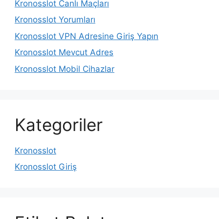
Kronosslot Canlı Maçları
Kronosslot Yorumları
Kronosslot VPN Adresine Giriş Yapın
Kronosslot Mevcut Adres
Kronosslot Mobil Cihazlar
Kategoriler
Kronosslot
Kronosslot Giriş