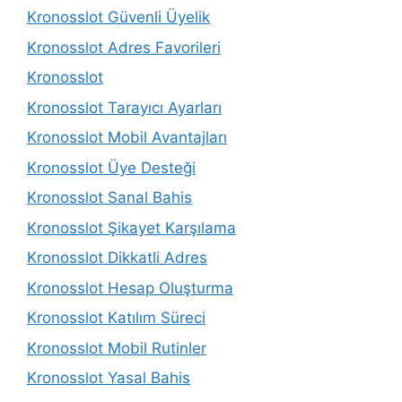
Kronosslot Güvenli Üyelik
Kronosslot Adres Favorileri
Kronosslot
Kronosslot Tarayıcı Ayarları
Kronosslot Mobil Avantajları
Kronosslot Üye Desteği
Kronosslot Sanal Bahis
Kronosslot Şikayet Karşılama
Kronosslot Dikkatli Adres
Kronosslot Hesap Oluşturma
Kronosslot Katılım Süreci
Kronosslot Mobil Rutinler
Kronosslot Yasal Bahis