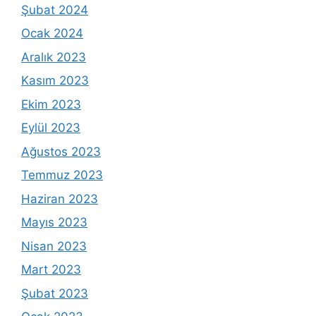
Şubat 2024
Ocak 2024
Aralık 2023
Kasım 2023
Ekim 2023
Eylül 2023
Ağustos 2023
Temmuz 2023
Haziran 2023
Mayıs 2023
Nisan 2023
Mart 2023
Şubat 2023