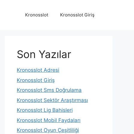
Kronosslot
Kronosslot Giriş
Son Yazılar
Kronosslot Adresi
Kronosslot Giriş
Kronosslot Sms Doğrulama
Kronosslot Sektör Araştırması
Kronosslot Lig Bahisleri
Kronosslot Mobil Faydaları
Kronosslot Oyun Çeşitliliği