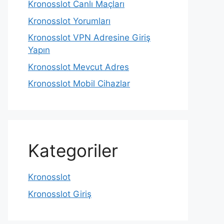
Kronosslot Canlı Maçları
Kronosslot Yorumları
Kronosslot VPN Adresine Giriş
Yapın
Kronosslot Mevcut Adres
Kronosslot Mobil Cihazlar
Kategoriler
Kronosslot
Kronosslot Giriş