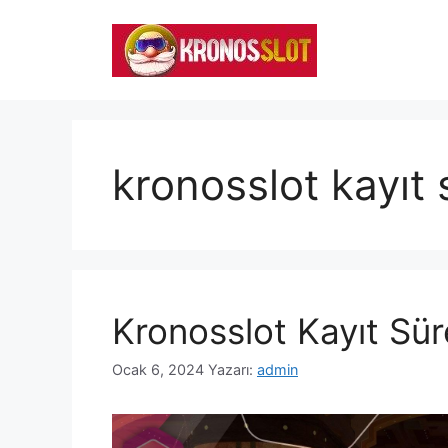
İçeriğe
atla
kronosslot kayıt 
Kronosslot Kayıt Sür
Ocak 6, 2024
Yazarı:
admin