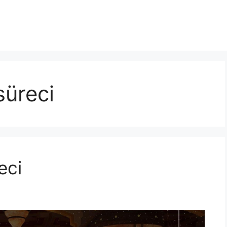
süreci
eci