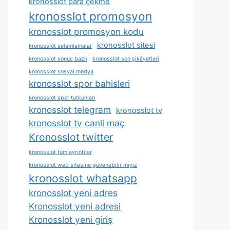
kronosslot para çekme
kronosslot promosyon
kronosslot promosyon kodu
kronosslot sitesi
kronosslot selamlamalar
kronosslot sonuç bazlı
kronosslot son şikâyetleri
kronosslot sosyal medya
kronosslot spor bahisleri
kronosslot spor tutkunları
kronosslot telegram
kronosslot tv
kronosslot tv canli maç
Kronosslot twitter
kronosslot tüm ayrıntılar
kronosslot web sitesine güvenebilir miyiz
kronosslot whatsapp
kronosslot yeni adres
Kronosslot yeni adresi
Kronosslot yeni giriş