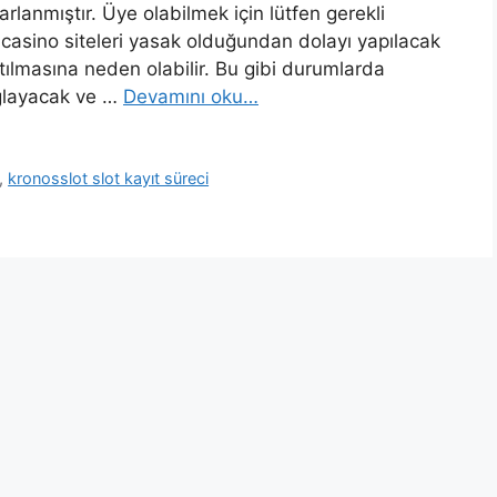
arlanmıştır. Üye olabilmek için lütfen gerekli
e casino siteleri yasak olduğundan dolayı yapılacak
atılmasına neden olabilir. Bu gibi durumlarda
ağlayacak ve …
Devamını oku…
,
kronosslot slot kayıt süreci