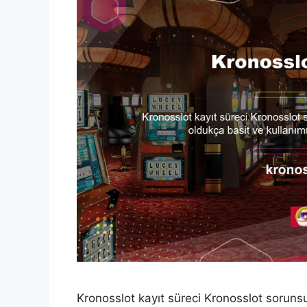
Kronosslot kayıt süreci Kronosslot soruns