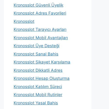
Kronosslot Güvenli Üyelik
Kronosslot Adres Favorileri
Kronosslot
Kronosslot Tarayıcı Ayarları
Kronosslot Mobil Avantajları
Kronosslot Üye Desteği
Kronosslot Sanal Bahis
Kronosslot Şikayet Karşılama
Kronosslot Dikkatli Adres
Kronosslot Hesap Oluşturma
Kronosslot Katılım Süreci
Kronosslot Mobil Rutinler
Kronosslot Yasal Bahis