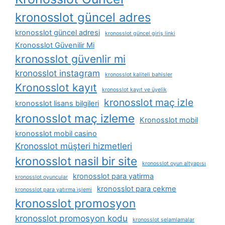
kronosslot güncel adres
kronosslot güncel adresi
kronosslot güncel giriş linki
Kronosslot Güvenilir Mi
kronosslot güvenlir mi
kronosslot instagram
kronosslot kaliteli bahisler
Kronosslot kayıt
kronosslot kayıt ve üyelik
kronosslot maç izle
kronosslot lisans bilgileri
kronosslot maç izleme
Kronosslot mobil
kronosslot mobil casino
Kronosslot müşteri hizmetleri
kronosslot nasil bir site
kronosslot oyun altyapısı
kronosslot para yatirma
kronosslot oyuncular
kronosslot para çekme
kronosslot para yatırma i̇şlemi
kronosslot promosyon
kronosslot promosyon kodu
kronosslot selamlamalar