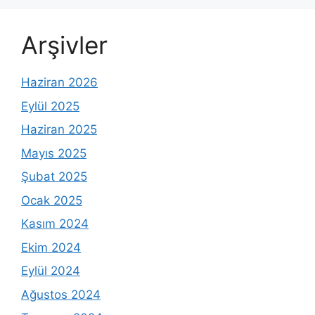
Arşivler
Haziran 2026
Eylül 2025
Haziran 2025
Mayıs 2025
Şubat 2025
Ocak 2025
Kasım 2024
Ekim 2024
Eylül 2024
Ağustos 2024