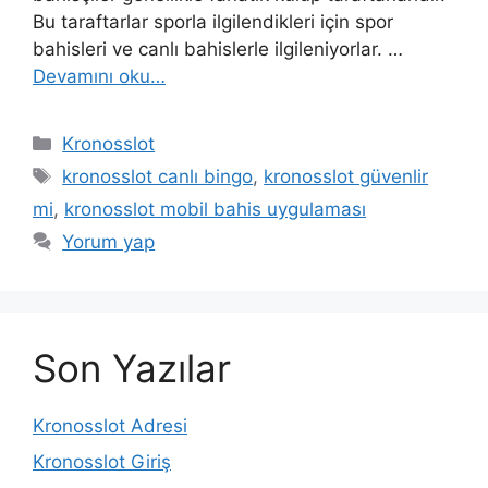
Bu taraftarlar sporla ilgilendikleri için spor
bahisleri ve canlı bahislerle ilgileniyorlar. …
Devamını oku…
Kategoriler
Kronosslot
Etiketler
kronosslot canlı bingo
,
kronosslot güvenlir
mi
,
kronosslot mobil bahis uygulaması
Yorum yap
Son Yazılar
Kronosslot Adresi
Kronosslot Giriş