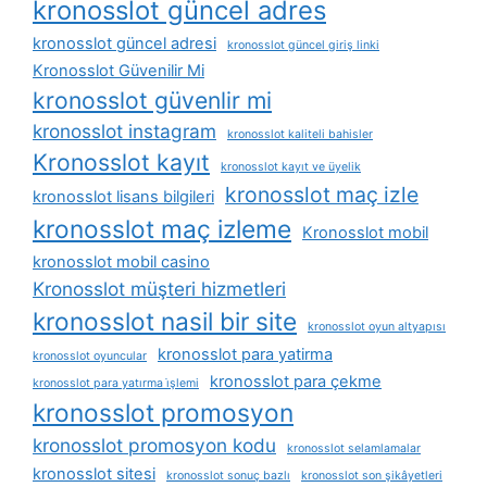
kronosslot güncel adres
kronosslot güncel adresi
kronosslot güncel giriş linki
Kronosslot Güvenilir Mi
kronosslot güvenlir mi
kronosslot instagram
kronosslot kaliteli bahisler
Kronosslot kayıt
kronosslot kayıt ve üyelik
kronosslot maç izle
kronosslot lisans bilgileri
kronosslot maç izleme
Kronosslot mobil
kronosslot mobil casino
Kronosslot müşteri hizmetleri
kronosslot nasil bir site
kronosslot oyun altyapısı
kronosslot para yatirma
kronosslot oyuncular
kronosslot para çekme
kronosslot para yatırma i̇şlemi
kronosslot promosyon
kronosslot promosyon kodu
kronosslot selamlamalar
kronosslot sitesi
kronosslot sonuç bazlı
kronosslot son şikâyetleri