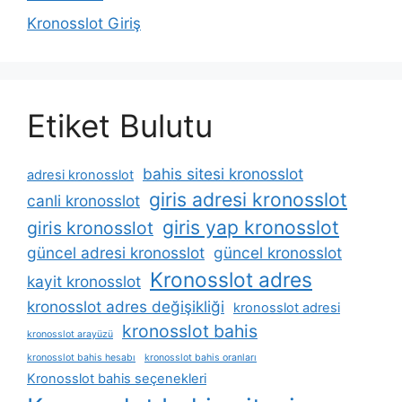
Kronosslot Giriş
Etiket Bulutu
bahis sitesi kronosslot
adresi kronosslot
giris adresi kronosslot
canli kronosslot
giris yap kronosslot
giris kronosslot
güncel adresi kronosslot
güncel kronosslot
Kronosslot adres
kayit kronosslot
kronosslot adres değişikliği
kronosslot adresi
kronosslot bahis
kronosslot arayüzü
kronosslot bahis hesabı
kronosslot bahis oranları
Kronosslot bahis seçenekleri