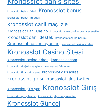
Kronosslot bahis sitesi
Kronosslot bonus
kronosslot bahis türleri
kronosslot bonus fırsatları
kronosslot canli maç izle
Kronosslot Canlı Casino
kronosslot canlı casino oyun seçenekleri
kronosslot canlı destek
kronosslot casino bölümü
Kronosslot casino oyunları
kronosslot casino siteleri
Kronosslot Casino Sitesi
kronosslot casino şirketi
kronosslot com
kronosslot doğrulama i̇şlemi
kronosslot faiz oranı
kronosslot giris adresi
kronosslot finansal ticaret
kronosslot girisi
kronosslot giris twitter
Kronosslot Giriş
kronosslot giris yap
kronosslot giriş lisansı
kronosslot giriş son şikâyetleri
Kronosslot Güncel