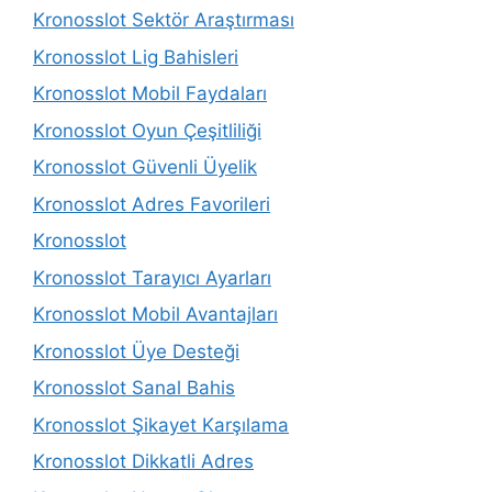
Kronosslot Sektör Araştırması
Kronosslot Lig Bahisleri
Kronosslot Mobil Faydaları
Kronosslot Oyun Çeşitliliği
Kronosslot Güvenli Üyelik
Kronosslot Adres Favorileri
Kronosslot
Kronosslot Tarayıcı Ayarları
Kronosslot Mobil Avantajları
Kronosslot Üye Desteği
Kronosslot Sanal Bahis
Kronosslot Şikayet Karşılama
Kronosslot Dikkatli Adres