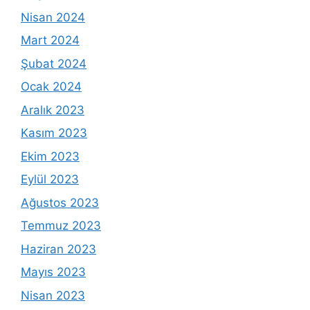
Nisan 2024
Mart 2024
Şubat 2024
Ocak 2024
Aralık 2023
Kasım 2023
Ekim 2023
Eylül 2023
Ağustos 2023
Temmuz 2023
Haziran 2023
Mayıs 2023
Nisan 2023