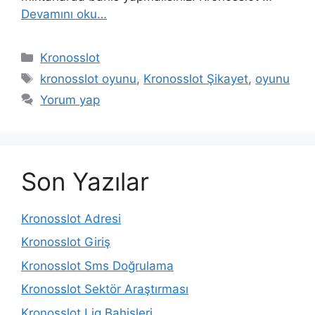
Devamını oku…
Kategoriler
Kronosslot
Etiketler
kronosslot oyunu
,
Kronosslot Şikayet
,
oyunu
Yorum yap
Son Yazılar
Kronosslot Adresi
Kronosslot Giriş
Kronosslot Sms Doğrulama
Kronosslot Sektör Araştırması
Kronosslot Lig Bahisleri