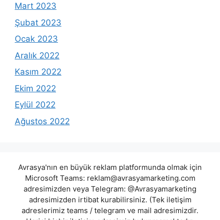
Mart 2023
Şubat 2023
Ocak 2023
Aralık 2022
Kasım 2022
Ekim 2022
Eylül 2022
Ağustos 2022
Avrasya'nın en büyük reklam platformunda olmak için
Microsoft Teams:
reklam@avrasyamarketing.com
adresimizden veya Telegram: @Avrasyamarketing
adresimizden irtibat kurabilirsiniz. (Tek iletişim
adreslerimiz teams / telegram ve mail adresimizdir.