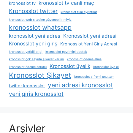
kronosslot tv canli maç
kronosslot tv
Kronosslot twitter
kronosslot tüm ayrıntılar
kronosslot web sitesine güvenebilir miyiz
kronosslot whatsapp
kronosslot yeni adres
Kronosslot yeni adresi
Kronosslot yeni giriş
Kronosslot Yeni Giriş Adresi
kronosslot yetkili bilgi
kronosslot çevrimiçi destek
kronosslot çok sayıda şikayet var mı
kronosslot ödeme alma
Kronosslot üyelik
kronosslot ödeme sorunu
kronosslot üye ol
Kronosslot Şikayet
kronosslot şifremi unuttum
yeni adresi kronosslot
twitter kronosslot
yeni giris kronosslot
Arşivler