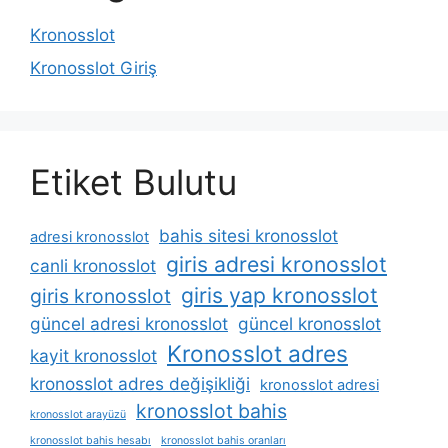
Kronosslot
Kronosslot Giriş
Etiket Bulutu
bahis sitesi kronosslot
adresi kronosslot
giris adresi kronosslot
canli kronosslot
giris yap kronosslot
giris kronosslot
güncel adresi kronosslot
güncel kronosslot
Kronosslot adres
kayit kronosslot
kronosslot adres değişikliği
kronosslot adresi
kronosslot bahis
kronosslot arayüzü
kronosslot bahis hesabı
kronosslot bahis oranları