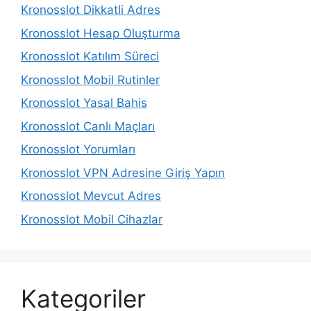
Kronosslot Dikkatli Adres
Kronosslot Hesap Oluşturma
Kronosslot Katılım Süreci
Kronosslot Mobil Rutinler
Kronosslot Yasal Bahis
Kronosslot Canlı Maçları
Kronosslot Yorumları
Kronosslot VPN Adresine Giriş Yapın
Kronosslot Mevcut Adres
Kronosslot Mobil Cihazlar
Kategoriler