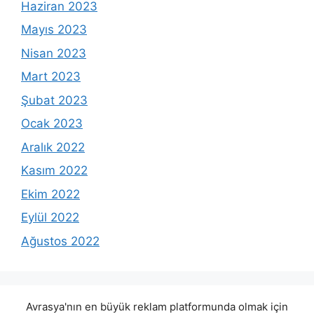
Haziran 2023
Mayıs 2023
Nisan 2023
Mart 2023
Şubat 2023
Ocak 2023
Aralık 2022
Kasım 2022
Ekim 2022
Eylül 2022
Ağustos 2022
Avrasya'nın en büyük reklam platformunda olmak için