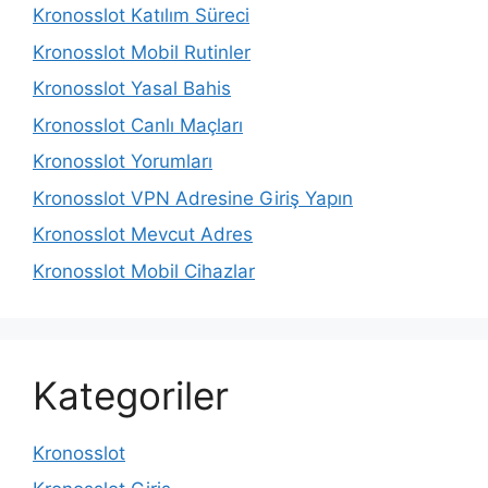
Kronosslot Katılım Süreci
Kronosslot Mobil Rutinler
Kronosslot Yasal Bahis
Kronosslot Canlı Maçları
Kronosslot Yorumları
Kronosslot VPN Adresine Giriş Yapın
Kronosslot Mevcut Adres
Kronosslot Mobil Cihazlar
Kategoriler
Kronosslot