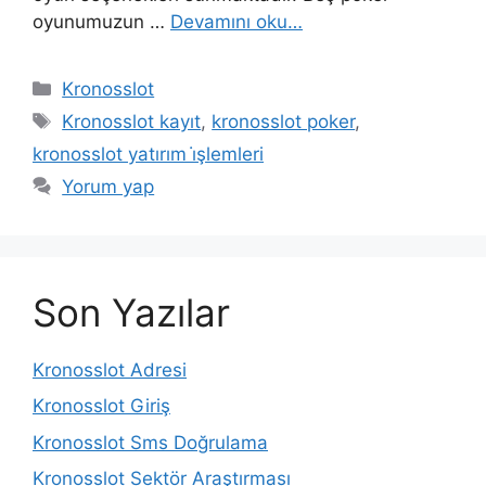
oyunumuzun …
Devamını oku…
Kategoriler
Kronosslot
Etiketler
Kronosslot kayıt
,
kronosslot poker
,
kronosslot yatırım i̇şlemleri
Yorum yap
Son Yazılar
Kronosslot Adresi
Kronosslot Giriş
Kronosslot Sms Doğrulama
Kronosslot Sektör Araştırması