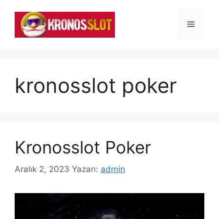
İçeriğe
atla
Menü
kronosslot poker
Kronosslot Poker
Aralık 2, 2023
Yazarı:
admin