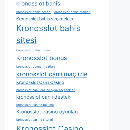
kronosslot bahis
kronosslot bahis hesabı
kronosslot bahis oranları
Kronosslot bahis seçenekleri
Kronosslot bahis
sitesi
kronosslot bahis türleri
Kronosslot bonus
kronosslot bonus fırsatları
kronosslot canli maç izle
Kronosslot Canlı Casino
kronosslot canlı casino oyun seçenekleri
kronosslot canlı destek
kronosslot casino bölümü
Kronosslot casino oyunları
kronosslot casino siteleri
Kronosslot Casino