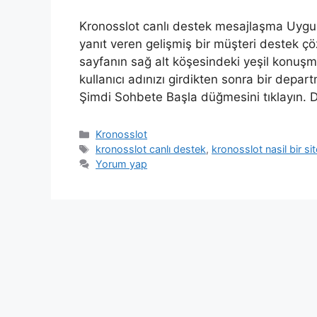
Kronosslot canlı destek mesajlaşma Uygul
yanıt veren gelişmiş bir müşteri destek 
sayfanın sağ alt köşesindeki yeşil konuşm
kullanıcı adınızı girdikten sonra bir depart
Şimdi Sohbete Başla düğmesini tıklayın. 
Kategoriler
Kronosslot
Etiketler
kronosslot canlı destek
,
kronosslot nasil bir sit
Yorum yap