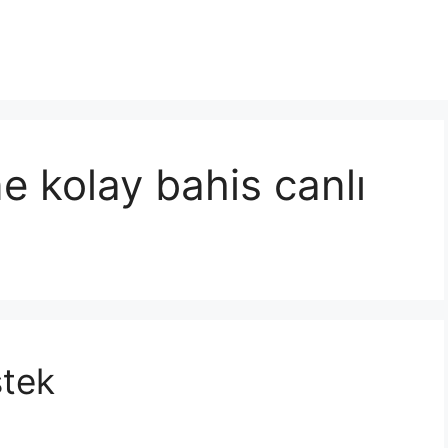
e kolay bahis canlı
stek