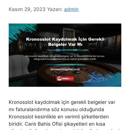
Kasım 29, 2023
Yazarı:
admin
Kronosslot kaydolmak için gerekli belgeler var
mı faturalandırma söz konusu olduğunda
Kronosslot kesinlikle en verimli şirketlerden
biridir. Canlı Bahis Ofisi şikayetleri en kısa