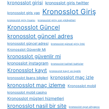
kronosslot girisi
kronosslot giris twitter
Kronosslot Giriş
kronosslot giris yap
kronosslot giriş lisansı
kronosslot giriş son şikâyetleri
Kronosslot Güncel
kronosslot güncel adres
kronosslot güncel adresi
kronosslot güncel giriş linki
Kronosslot Güvenilir Mi
kronosslot güvenlir mi
kronosslot instagram
kronosslot kaliteli bahisler
Kronosslot kayıt
kronosslot kayıt ve üyelik
kronosslot maç izle
kronosslot lisans bilgileri
kronosslot maç izleme
Kronosslot mobil
kronosslot mobil casino
Kronosslot müşteri hizmetleri
kronosslot nasil bir site
kronosslot oyun altyapısı