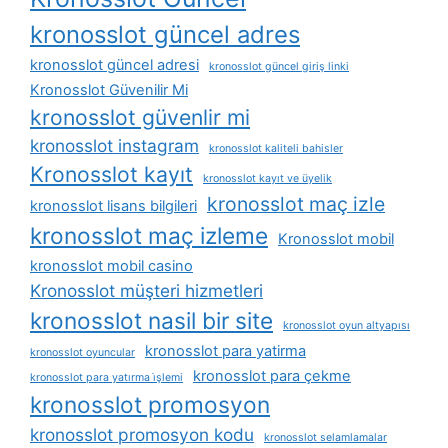
kronosslot güncel adres
kronosslot güncel adresi
kronosslot güncel giriş linki
Kronosslot Güvenilir Mi
kronosslot güvenlir mi
kronosslot instagram
kronosslot kaliteli bahisler
Kronosslot kayıt
kronosslot kayıt ve üyelik
kronosslot maç izle
kronosslot lisans bilgileri
kronosslot maç izleme
Kronosslot mobil
kronosslot mobil casino
Kronosslot müşteri hizmetleri
kronosslot nasil bir site
kronosslot oyun altyapısı
kronosslot para yatirma
kronosslot oyuncular
kronosslot para çekme
kronosslot para yatırma i̇şlemi
kronosslot promosyon
kronosslot promosyon kodu
kronosslot selamlamalar