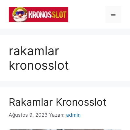
İçeriğe
atla
Menü
rakamlar
kronosslot
Rakamlar Kronosslot
Ağustos 9, 2023
Yazarı:
admin