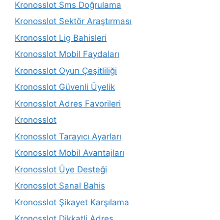
Kronosslot Sms Doğrulama
Kronosslot Sektör Araştırması
Kronosslot Lig Bahisleri
Kronosslot Mobil Faydaları
Kronosslot Oyun Çeşitliliği
Kronosslot Güvenli Üyelik
Kronosslot Adres Favorileri
Kronosslot
Kronosslot Tarayıcı Ayarları
Kronosslot Mobil Avantajları
Kronosslot Üye Desteği
Kronosslot Sanal Bahis
Kronosslot Şikayet Karşılama
Kronosslot Dikkatli Adres