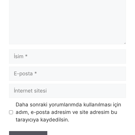
İsim
E-
posta
İnternet
sitesi
Daha sonraki yorumlarımda kullanılması için
adım, e-posta adresim ve site adresim bu
tarayıcıya kaydedilsin.