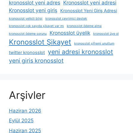
kronosslot yeni adres
Kronosslot yeni adresi
Kronosslot yeni giriş
Kronosslot Yeni Giriş Adresi
kronosslot yetkili bilgi
kronosslot çevrimiçi destek
kronosslot çok sayıda şikayet var mı
kronosslot ödeme alma
Kronosslot üyelik
kronosslot ödeme sorunu
kronosslot üye ol
Kronosslot Şikayet
kronosslot şifremi unuttum
yeni adresi kronosslot
twitter kronosslot
yeni giris kronosslot
Arşivler
Haziran 2026
Eylül 2025
Haziran 2025