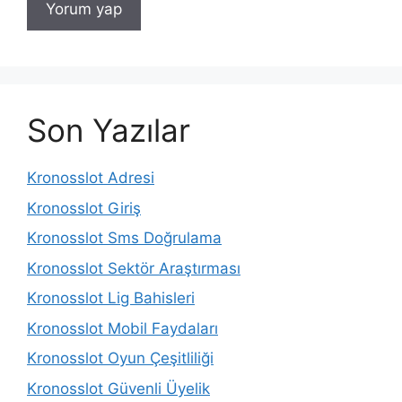
Son Yazılar
Kronosslot Adresi
Kronosslot Giriş
Kronosslot Sms Doğrulama
Kronosslot Sektör Araştırması
Kronosslot Lig Bahisleri
Kronosslot Mobil Faydaları
Kronosslot Oyun Çeşitliliği
Kronosslot Güvenli Üyelik