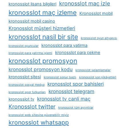
kronosslot maç izle
kronosslot lisans bilgileri
kronosslot maç izleme
Kronosslot mobil
kronosslot mobil casino
Kronosslot müşteri hizmetleri
kronosslot nasil bir site
kronosslot oyun altyapısı
kronosslot para yatirma
kronosslot oyuncular
kronosslot para çekme
kronosslot para yatırma i̇şlemi
kronosslot promosyon
kronosslot promosyon kodu
kronosslot selamlamalar
kronosslot sitesi
kronosslot sonuç bazlı
kronosslot son şikâyetleri
kronosslot spor bahisleri
kronosslot sosyal medya
kronosslot telegram
kronosslot spor tutkunları
kronosslot tv canli maç
kronosslot tv
Kronosslot twitter
kronosslot tüm ayrıntılar
kronosslot web sitesine güvenebilir miyiz
kronosslot whatsapp