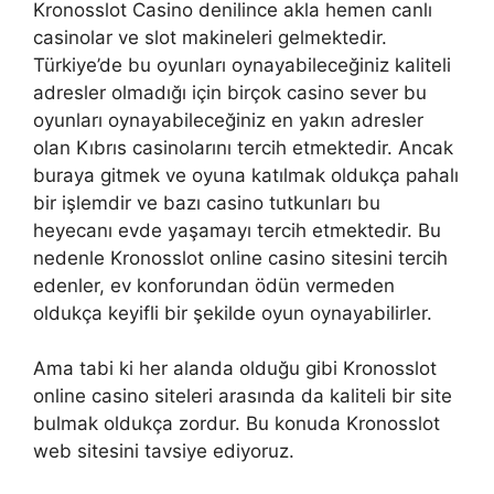
Kronosslot Casino denilince akla hemen canlı
casinolar ve slot makineleri gelmektedir.
Türkiye’de bu oyunları oynayabileceğiniz kaliteli
adresler olmadığı için birçok casino sever bu
oyunları oynayabileceğiniz en yakın adresler
olan Kıbrıs casinolarını tercih etmektedir. Ancak
buraya gitmek ve oyuna katılmak oldukça pahalı
bir işlemdir ve bazı casino tutkunları bu
heyecanı evde yaşamayı tercih etmektedir. Bu
nedenle Kronosslot online casino sitesini tercih
edenler, ev konforundan ödün vermeden
oldukça keyifli bir şekilde oyun oynayabilirler.
Ama tabi ki her alanda olduğu gibi Kronosslot
online casino siteleri arasında da kaliteli bir site
bulmak oldukça zordur. Bu konuda Kronosslot
web sitesini tavsiye ediyoruz.