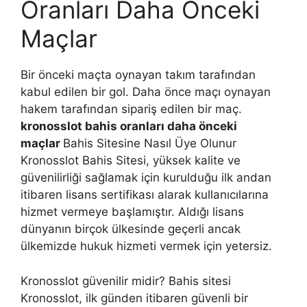
Oranları Daha Önceki
Maçlar
Bir önceki maçta oynayan takım tarafından
kabul edilen bir gol. Daha önce maçı oynayan
hakem tarafından sipariş edilen bir maç.
kronosslot bahis oranları daha önceki
maçlar
Bahis Sitesine Nasıl Üye Olunur
Kronosslot Bahis Sitesi, yüksek kalite ve
güvenilirliği sağlamak için kurulduğu ilk andan
itibaren lisans sertifikası alarak kullanıcılarına
hizmet vermeye başlamıştır. Aldığı lisans
dünyanın birçok ülkesinde geçerli ancak
ülkemizde hukuk hizmeti vermek için yetersiz.
Kronosslot güvenilir midir? Bahis sitesi
Kronosslot, ilk günden itibaren güvenli bir