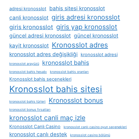
bahis sitesi kronosslot
adresi kronosslot
giris adresi kronosslot
canli kronosslot
giris yap kronosslot
giris kronosslot
güncel adresi kronosslot
güncel kronosslot
Kronosslot adres
kayit kronosslot
kronosslot adres değişikliği
kronosslot adresi
kronosslot bahis
kronosslot arayüzü
kronosslot bahis hesabı
kronosslot bahis oranları
Kronosslot bahis seçenekleri
Kronosslot bahis sitesi
Kronosslot bonus
kronosslot bahis türleri
kronosslot bonus fırsatları
kronosslot canli maç izle
Kronosslot Canlı Casino
kronosslot canlı casino oyun seçenekleri
kronosslot canlı destek
kronosslot casino bölümü