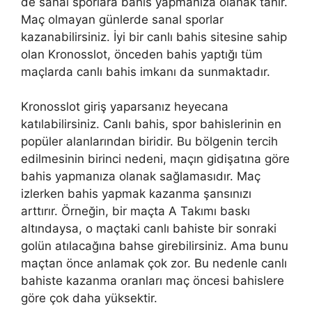
de sanal sporlara bahis yapmanıza olanak tanır.
Maç olmayan günlerde sanal sporlar
kazanabilirsiniz. İyi bir canlı bahis sitesine sahip
olan Kronosslot, önceden bahis yaptığı tüm
maçlarda canlı bahis imkanı da sunmaktadır.
Kronosslot giriş yaparsanız heyecana
katılabilirsiniz. Canlı bahis, spor bahislerinin en
popüler alanlarından biridir. Bu bölgenin tercih
edilmesinin birinci nedeni, maçın gidişatına göre
bahis yapmanıza olanak sağlamasıdır. Maç
izlerken bahis yapmak kazanma şansınızı
arttırır. Örneğin, bir maçta A Takımı baskı
altındaysa, o maçtaki canlı bahiste bir sonraki
golün atılacağına bahse girebilirsiniz. Ama bunu
maçtan önce anlamak çok zor. Bu nedenle canlı
bahiste kazanma oranları maç öncesi bahislere
göre çok daha yüksektir.