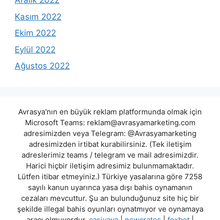
Aralık 2022
Kasım 2022
Ekim 2022
Eylül 2022
Ağustos 2022
Avrasya'nın en büyük reklam platformunda olmak için
Microsoft Teams:
reklam@avrasyamarketing.com
adresimizden veya Telegram: @Avrasyamarketing
adresimizden irtibat kurabilirsiniz. (Tek iletişim
adreslerimiz teams / telegram ve mail adresimizdir.
Harici hiçbir iletişim adresimiz bulunmamaktadır.
Lütfen itibar etmeyiniz.) Türkiye yasalarına göre 7258
sayılı kanun uyarınca yasa dışı bahis oynamanın
cezaları mevcuttur. Şu an bulunduğunuz site hiç bir
şekilde illegal bahis oyunları oynatmıyor ve oynamaya
aracı olmuyordur.
casivava
|
newcratos
|
foxbet
|