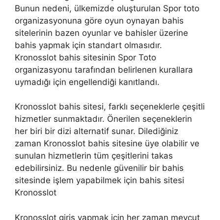
Bunun nedeni, ülkemizde oluşturulan Spor toto
organizasyonuna göre oyun oynayan bahis
sitelerinin bazen oyunlar ve bahisler üzerine
bahis yapmak için standart olmasıdır.
Kronosslot bahis sitesinin Spor Toto
organizasyonu tarafından belirlenen kurallara
uymadığı için engellendiği kanıtlandı.
Kronosslot bahis sitesi, farklı seçeneklerle çeşitli
hizmetler sunmaktadır. Önerilen seçeneklerin
her biri bir dizi alternatif sunar. Dilediğiniz
zaman Kronosslot bahis sitesine üye olabilir ve
sunulan hizmetlerin tüm çeşitlerini takas
edebilirsiniz. Bu nedenle güvenilir bir bahis
sitesinde işlem yapabilmek için bahis sitesi
Kronosslot
Kronosslot giriş yapmak için her zaman mevcut