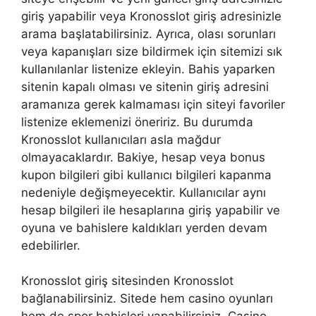
giriş yapabilir veya Kronosslot giriş adresinizle
arama başlatabilirsiniz. Ayrıca, olası sorunları
veya kapanışları size bildirmek için sitemizi sık
kullanılanlar listenize ekleyin. Bahis yaparken
sitenin kapalı olması ve sitenin giriş adresini
aramanıza gerek kalmaması için siteyi favoriler
listenize eklemenizi öneririz. Bu durumda
Kronosslot kullanıcıları asla mağdur
olmayacaklardır. Bakiye, hesap veya bonus
kupon bilgileri gibi kullanıcı bilgileri kapanma
nedeniyle değişmeyecektir. Kullanıcılar aynı
hesap bilgileri ile hesaplarına giriş yapabilir ve
oyuna ve bahislere kaldıkları yerden devam
edebilirler.
Kronosslot giriş sitesinden Kronosslot
bağlanabilirsiniz. Sitede hem casino oyunları