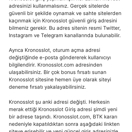
adresinizi kullanmalısınız. Gerçek sitelerde
güvenli bir şekilde oynamak ve sahte sitelerden
kaçınmak için Kronosslot güvenli giriş adresini
bilmeniz gerekir. Bu adres sitenin resmi Twitter,
Instagram ve Telegram kanallarında bulunabilir.
Ayrıca Kronosslot, oturum açma adresi
değiştiğinde e-posta göndererek kullanıcıyı
bilgilendirir. Kronosslot.com adresinden
ulaşabilirsiniz. Bir çok bonus fırsatı sunan
Kronosslot sitesine hemen üye olarak siteyi
deneme fırsatı yakalayabilirsiniz.
Kronosslot şu anki adresi değişti. Herkesin
merak ettiği Kronosslot Giriş adresi şimdi yeni
bir adrese taşındı. Kronosslot.com, BTK kararı
nedeniyle kapatıldıktan sonra aşağıdaki linkten
siteye erişebilir ve yeni güncel giriş adresinizle