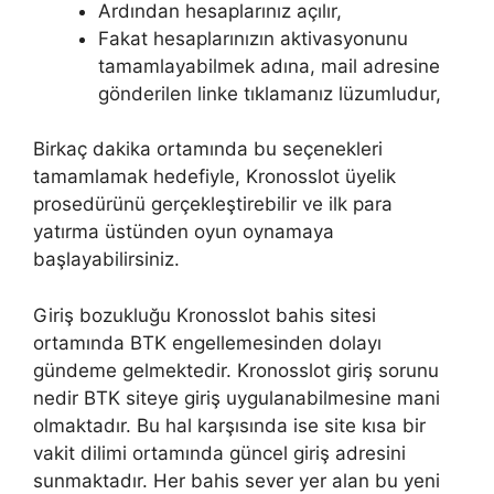
Ardından hesaplarınız açılır,
Fakat hesaplarınızın aktivasyonunu
tamamlayabilmek adına, mail adresine
gönderilen linke tıklamanız lüzumludur,
Birkaç dakika ortamında bu seçenekleri
tamamlamak hedefiyle, Kronosslot üyelik
prosedürünü gerçekleştirebilir ve ilk para
yatırma üstünden oyun oynamaya
başlayabilirsiniz.
Giriş bozukluğu Kronosslot bahis sitesi
ortamında BTK engellemesinden dolayı
gündeme gelmektedir. Kronosslot giriş sorunu
nedir BTK siteye giriş uygulanabilmesine mani
olmaktadır. Bu hal karşısında ise site kısa bir
vakit dilimi ortamında güncel giriş adresini
sunmaktadır. Her bahis sever yer alan bu yeni