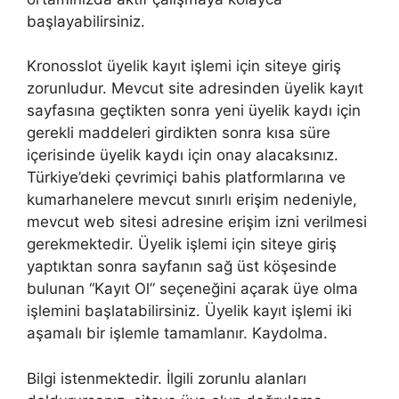
başlayabilirsiniz.
Kronosslot üyelik kayıt işlemi için siteye giriş
zorunludur. Mevcut site adresinden üyelik kayıt
sayfasına geçtikten sonra yeni üyelik kaydı için
gerekli maddeleri girdikten sonra kısa süre
içerisinde üyelik kaydı için onay alacaksınız.
Türkiye’deki çevrimiçi bahis platformlarına ve
kumarhanelere mevcut sınırlı erişim nedeniyle,
mevcut web sitesi adresine erişim izni verilmesi
gerekmektedir. Üyelik işlemi için siteye giriş
yaptıktan sonra sayfanın sağ üst köşesinde
bulunan “Kayıt Ol” seçeneğini açarak üye olma
işlemini başlatabilirsiniz. Üyelik kayıt işlemi iki
aşamalı bir işlemle tamamlanır. Kaydolma.
Bilgi istenmektedir. İlgili zorunlu alanları