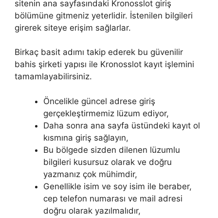
sitenin ana sayfasındaki Kronosslot giriş
bölümüne gitmeniz yeterlidir. İstenilen bilgileri
girerek siteye erişim sağlarlar.
Birkaç basit adımı takip ederek bu güvenilir
bahis şirketi yapısı ile Kronosslot kayıt işlemini
tamamlayabilirsiniz.
Öncelikle güncel adrese giriş
gerçekleştirmemiz lüzum ediyor,
Daha sonra ana sayfa üstündeki kayıt ol
kısmına giriş sağlayın,
Bu bölgede sizden dilenen lüzumlu
bilgileri kusursuz olarak ve doğru
yazmanız çok mühimdir,
Genellikle isim ve soy isim ile beraber,
cep telefon numarası ve mail adresi
doğru olarak yazılmalıdır,