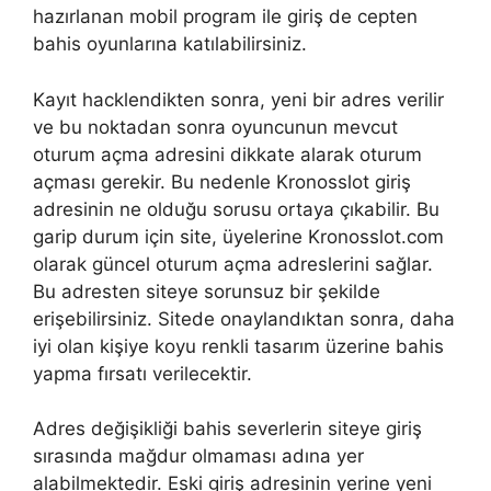
hazırlanan mobil program ile giriş de cepten
bahis oyunlarına katılabilirsiniz.
Kayıt hacklendikten sonra, yeni bir adres verilir
ve bu noktadan sonra oyuncunun mevcut
oturum açma adresini dikkate alarak oturum
açması gerekir. Bu nedenle Kronosslot giriş
adresinin ne olduğu sorusu ortaya çıkabilir. Bu
garip durum için site, üyelerine Kronosslot.com
olarak güncel oturum açma adreslerini sağlar.
Bu adresten siteye sorunsuz bir şekilde
erişebilirsiniz. Sitede onaylandıktan sonra, daha
iyi olan kişiye koyu renkli tasarım üzerine bahis
yapma fırsatı verilecektir.
Adres değişikliği bahis severlerin siteye giriş
sırasında mağdur olmaması adına yer
alabilmektedir. Eski giriş adresinin yerine yeni