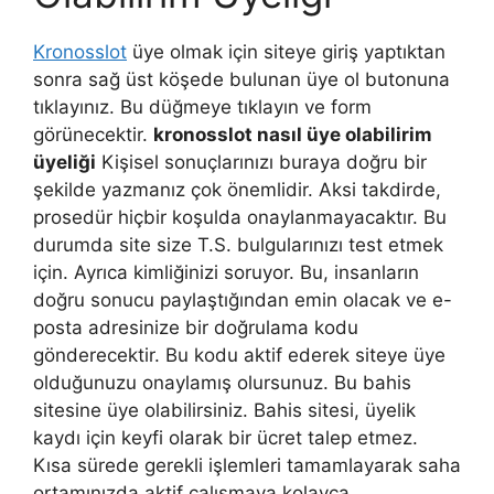
Kronosslot
üye olmak için siteye giriş yaptıktan
sonra sağ üst köşede bulunan üye ol butonuna
tıklayınız. Bu düğmeye tıklayın ve form
görünecektir.
kronosslot nasıl üye olabilirim
üyeliği
Kişisel sonuçlarınızı buraya doğru bir
şekilde yazmanız çok önemlidir. Aksi takdirde,
prosedür hiçbir koşulda onaylanmayacaktır. Bu
durumda site size T.S. bulgularınızı test etmek
için. Ayrıca kimliğinizi soruyor. Bu, insanların
doğru sonucu paylaştığından emin olacak ve e-
posta adresinize bir doğrulama kodu
gönderecektir. Bu kodu aktif ederek siteye üye
olduğunuzu onaylamış olursunuz. Bu bahis
sitesine üye olabilirsiniz. Bahis sitesi, üyelik
kaydı için keyfi olarak bir ücret talep etmez.
Kısa sürede gerekli işlemleri tamamlayarak saha
ortamınızda aktif çalışmaya kolayca