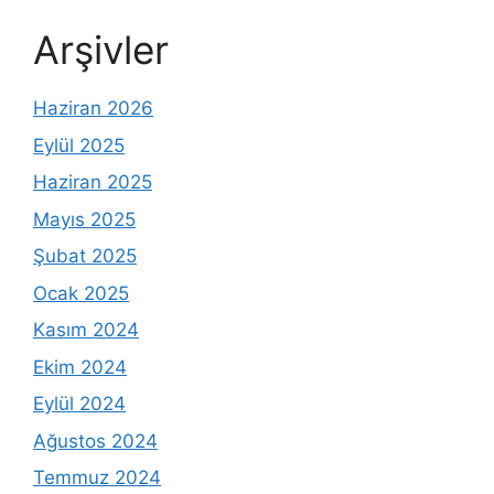
Arşivler
Haziran 2026
Eylül 2025
Haziran 2025
Mayıs 2025
Şubat 2025
Ocak 2025
Kasım 2024
Ekim 2024
Eylül 2024
Ağustos 2024
Temmuz 2024