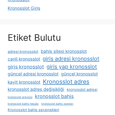
Kronosslot Giriş
Etiket Bulutu
bahis sitesi kronosslot
adresi kronosslot
giris adresi kronosslot
canli kronosslot
giris yap kronosslot
giris kronosslot
güncel adresi kronosslot
güncel kronosslot
Kronosslot adres
kayit kronosslot
kronosslot adres değişikliği
kronosslot adresi
kronosslot bahis
kronosslot arayüzü
kronosslot bahis hesabı
kronosslot bahis oranları
Kronosslot bahis seçenekleri