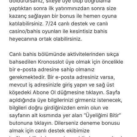
doldurursanız, siteye üye olup doğrulama
yaptıktan sonra ilk yatırımınızdan sonra size
kazanç sağlayan bir bonus ile hemen oyuna
katılabilirsiniz. 7/24 canlı destek ve canlı
casino/bahis oyunları ile kesintisiz bahis
heyecanına ortak olabilirsiniz.
Canlı bahis bölümünde aktivitelerinden sıkça
bahsedilen Kronosslot üye olmak için öncelikle
bir e-posta adresine sahip olmanız
gerekmektedir. Bir e-posta adresiniz varsa,
mevcut iş adresinizle giriş yapın ve sağ üst
köşedeki Abone Ol düğmesine tıklayın. Sayfa
açıldığında üye bilgilerinizi girmeniz istenecek,
bilgileri doğru girdiğinizden emin olun ve
sayfanın alt kısmında yer alan “Üyeliğimi Bitir”
butonuna tıklayın. Dilerseniz deneme bonusu
almak için canlı destek ekibimize