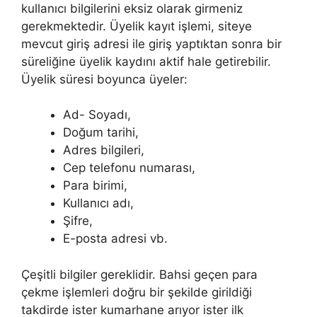
kullanıcı bilgilerini eksiz olarak girmeniz
gerekmektedir. Üyelik kayıt işlemi, siteye
mevcut giriş adresi ile giriş yaptıktan sonra bir
süreliğine üyelik kaydını aktif hale getirebilir.
Üyelik süresi boyunca üyeler:
Ad- Soyadı,
Doğum tarihi,
Adres bilgileri,
Cep telefonu numarası,
Para birimi,
Kullanıcı adı,
Şifre,
E-posta adresi vb.
Çeşitli bilgiler gereklidir. Bahsi geçen para
çekme işlemleri doğru bir şekilde girildiği
takdirde ister kumarhane arıyor ister ilk