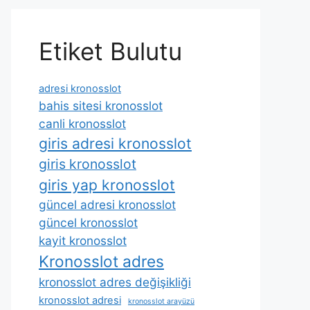
Etiket Bulutu
adresi kronosslot
bahis sitesi kronosslot
canli kronosslot
giris adresi kronosslot
giris kronosslot
giris yap kronosslot
güncel adresi kronosslot
güncel kronosslot
kayit kronosslot
Kronosslot adres
kronosslot adres değişikliği
kronosslot adresi
kronosslot arayüzü