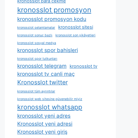
kronosslot para çekme
kronosslot promosyon
kronosslot promosyon kodu
kronosslot sitesi
kronosslot selamlamalar
kronosslot sonuç bazlı
kronosslot son şikâyetleri
kronosslot sosyal medya
kronosslot spor bahisleri
kronosslot spor tutkunları
kronosslot telegram
kronosslot tv
kronosslot tv canli maç
Kronosslot twitter
kronosslot tüm ayrıntılar
kronosslot web sitesine güvenebilir miyiz
kronosslot whatsapp
kronosslot yeni adres
Kronosslot yeni adresi
Kronosslot yeni giriş