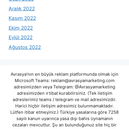
Aralık 2022
Kasım 2022
Ekim 2022
Eylül 2022
Ağustos 2022
Avrasya'nın en büyük reklam platformunda olmak için
Microsoft Teams:
reklam@avrasyamarketing.com
adresimizden veya Telegram: @Avrasyamarketing
adresimizden irtibat kurabilirsiniz. (Tek iletişim
adreslerimiz teams / telegram ve mail adresimizdir.
Harici hiçbir iletişim adresimiz bulunmamaktadır.
Lütfen itibar etmeyiniz.) Türkiye yasalarına göre 7258
sayılı kanun uyarınca yasa dışı bahis oynamanın
cezaları mevcuttur. Şu an bulunduğunuz site hiç bir