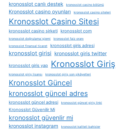
kronosslot canlı destek
kronosslot casino bölümü
Kronosslot casino oyunları
kronosslot casino siteleri
Kronosslot Casino Sitesi
kronosslot casino şirketi
kronosslot com
kronosslot doğrulama i̇şlemi
kronosslot faiz oranı
kronosslot giris adresi
kronosslot finansal ticaret
kronosslot girisi
kronosslot giris twitter
Kronosslot Giriş
kronosslot giris yap
kronosslot giriş lisansı
kronosslot giriş son şikâyetleri
Kronosslot Güncel
kronosslot güncel adres
kronosslot güncel adresi
kronosslot güncel giriş linki
Kronosslot Güvenilir Mi
kronosslot güvenlir mi
kronosslot instagram
kronosslot kaliteli bahisler