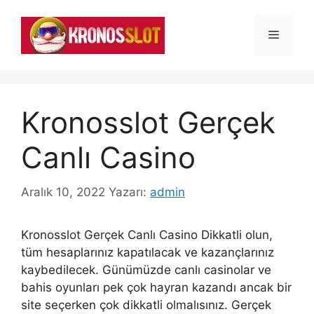
İçeriğe
atla
Menü
Kronosslot Gerçek
Canlı Casino
Aralık 10, 2022
Yazarı:
admin
Kronosslot Gerçek Canlı Casino Dikkatli olun,
tüm hesaplarınız kapatılacak ve kazançlarınız
kaybedilecek. Günümüzde canlı casinolar ve
bahis oyunları pek çok hayran kazandı ancak bir
site seçerken çok dikkatli olmalısınız. Gerçek