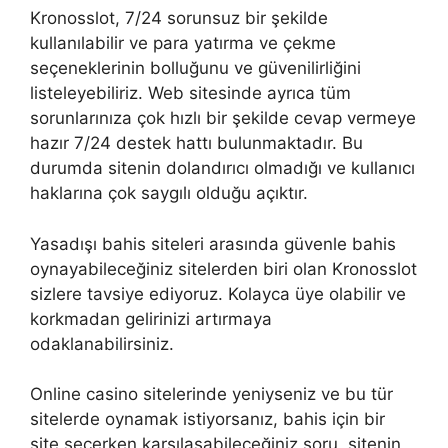
Kronosslot, 7/24 sorunsuz bir şekilde
kullanılabilir ve para yatırma ve çekme
seçeneklerinin bolluğunu ve güvenilirliğini
listeleyebiliriz. Web sitesinde ayrıca tüm
sorunlarınıza çok hızlı bir şekilde cevap vermeye
hazır 7/24 destek hattı bulunmaktadır. Bu
durumda sitenin dolandırıcı olmadığı ve kullanıcı
haklarına çok saygılı olduğu açıktır.
Yasadışı bahis siteleri arasında güvenle bahis
oynayabileceğiniz sitelerden biri olan Kronosslot
sizlere tavsiye ediyoruz. Kolayca üye olabilir ve
korkmadan gelirinizi artırmaya
odaklanabilirsiniz.
Online casino sitelerinde yeniyseniz ve bu tür
sitelerde oynamak istiyorsanız, bahis için bir
site seçerken karşılaşabileceğiniz soru, sitenin