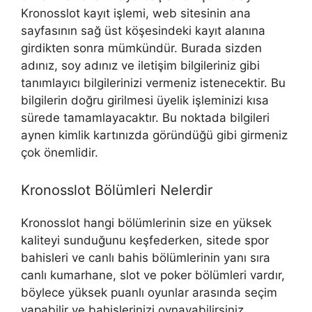
Kronosslot kayıt işlemi, web sitesinin ana
sayfasının sağ üst köşesindeki kayıt alanına
girdikten sonra mümkündür. Burada sizden
adınız, soy adınız ve iletişim bilgileriniz gibi
tanımlayıcı bilgilerinizi vermeniz istenecektir. Bu
bilgilerin doğru girilmesi üyelik işleminizi kısa
sürede tamamlayacaktır. Bu noktada bilgileri
aynen kimlik kartınızda göründüğü gibi girmeniz
çok önemlidir.
Kronosslot Bölümleri Nelerdir
Kronosslot hangi bölümlerinin size en yüksek
kaliteyi sunduğunu keşfederken, sitede spor
bahisleri ve canlı bahis bölümlerinin yanı sıra
canlı kumarhane, slot ve poker bölümleri vardır,
böylece yüksek puanlı oyunlar arasında seçim
yapabilir ve bahislerinizi oynayabilirsiniz. .