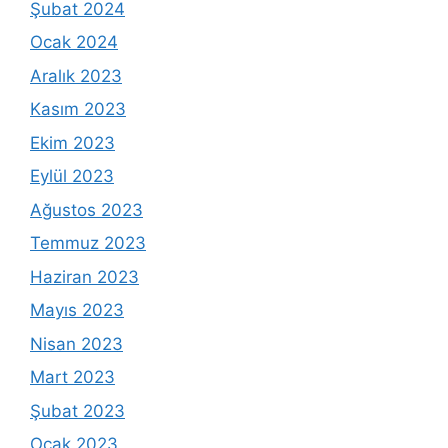
Şubat 2024
Ocak 2024
Aralık 2023
Kasım 2023
Ekim 2023
Eylül 2023
Ağustos 2023
Temmuz 2023
Haziran 2023
Mayıs 2023
Nisan 2023
Mart 2023
Şubat 2023
Ocak 2023