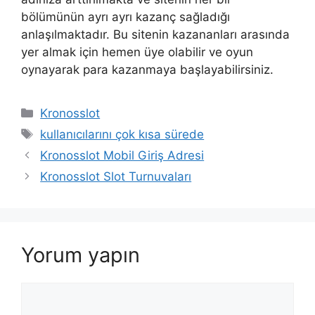
bölümünün ayrı ayrı kazanç sağladığı
anlaşılmaktadır. Bu sitenin kazananları arasında
yer almak için hemen üye olabilir ve oyun
oynayarak para kazanmaya başlayabilirsiniz.
Kategoriler
Kronosslot
Etiketler
kullanıcılarını çok kısa sürede
Yazı
Kronosslot Mobil Giriş Adresi
dolaşımı
Kronosslot Slot Turnuvaları
Yorum yapın
Yorum