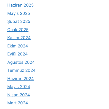
Haziran 2025
Mayıs 2025
Şubat 2025
Ocak 2025
Kasım 2024
Ekim 2024
Eylül 2024
Ağustos 2024
Temmuz 2024
Haziran 2024
Mayıs 2024
Nisan 2024
Mart 2024