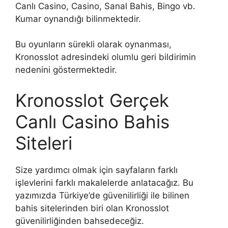
Canlı Casino, Casino, Sanal Bahis, Bingo vb.
Kumar oynandığı bilinmektedir.
Bu oyunların sürekli olarak oynanması,
Kronosslot adresindeki olumlu geri bildirimin
nedenini göstermektedir.
Kronosslot Gerçek
Canlı Casino Bahis
Siteleri
Size yardımcı olmak için sayfaların farklı
işlevlerini farklı makalelerde anlatacağız. Bu
yazımızda Türkiye’de güvenilirliği ile bilinen
bahis sitelerinden biri olan Kronosslot
güvenilirliğinden bahsedeceğiz.