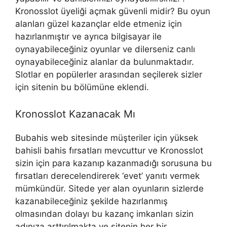
Kronosslot üyeliği açmak güvenli midir? Bu oyun
alanları güzel kazançlar elde etmeniz için
hazırlanmıştır ve ayrıca bilgisayar ile
oynayabileceğiniz oyunlar ve dilerseniz canlı
oynayabileceğiniz alanlar da bulunmaktadır.
Slotlar en popülerler arasından seçilerek sizler
için sitenin bu bölümüne eklendi.
Kronosslot Kazanacak Mı
Bubahis web sitesinde müşteriler için yüksek
bahisli bahis fırsatları mevcuttur ve Kronosslot
sizin için para kazanıp kazanmadığı sorusuna bu
fırsatları derecelendirerek ‘evet’ yanıtı vermek
mümkündür. Sitede yer alan oyunların sizlerde
kazanabileceğiniz şekilde hazırlanmış
olmasından dolayı bu kazanç imkanları sizin
adınıza arttırılmakta ve sitenin her bir