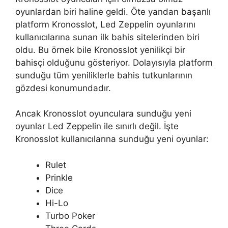
oyunlardan biri haline geldi. Öte yandan başarılı
platform Kronosslot, Led Zeppelin oyunlarını
kullanıcılarına sunan ilk bahis sitelerinden biri
oldu. Bu örnek bile Kronosslot yenilikçi bir
bahisçi olduğunu gösteriyor. Dolayısıyla platform
sunduğu tüm yeniliklerle bahis tutkunlarının
gözdesi konumundadır.
Ancak Kronosslot oyunculara sunduğu yeni
oyunlar Led Zeppelin ile sınırlı değil. İşte
Kronosslot kullanıcılarına sunduğu yeni oyunlar:
Rulet
Prinkle
Dice
Hi-Lo
Turbo Poker