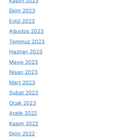
Kasım 2023
Ekim 2023
Eylül 2023
Ağustos 2023
Temmuz 2023
Haziran 2023
Mayıs 2023
Nisan 2023
Mart 2023
Şubat 2023
Ocak 2023
Aralık 2022
Kasım 2022
Ekim 2022