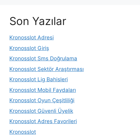
Son Yazılar
Kronosslot Adresi
Kronosslot Giriş
Kronosslot Sms Doğrulama
Kronosslot Sektör Araştırması
Kronosslot Lig Bahisleri
Kronosslot Mobil Faydaları
Kronosslot Oyun Çeşitliliği
Kronosslot Güvenli Üyelik
Kronosslot Adres Favorileri
Kronosslot