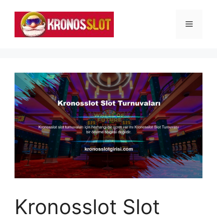
İçeriğe
atla
Menü
Kronosslot Slot