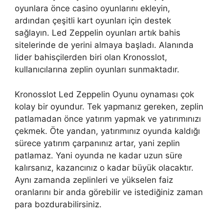
oyunlara önce casino oyunlarını ekleyin,
ardından çeşitli kart oyunları için destek
sağlayın. Led Zeppelin oyunları artık bahis
sitelerinde de yerini almaya başladı. Alanında
lider bahisçilerden biri olan Kronosslot,
kullanıcılarına zeplin oyunları sunmaktadır.
Kronosslot Led Zeppelin Oyunu oynaması çok
kolay bir oyundur. Tek yapmanız gereken, zeplin
patlamadan önce yatırım yapmak ve yatırımınızı
çekmek. Öte yandan, yatırımınız oyunda kaldığı
sürece yatırım çarpanınız artar, yani zeplin
patlamaz. Yani oyunda ne kadar uzun süre
kalırsanız, kazancınız o kadar büyük olacaktır.
Aynı zamanda zeplinleri ve yükselen faiz
oranlarını bir anda görebilir ve istediğiniz zaman
para bozdurabilirsiniz.