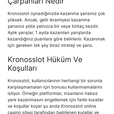
Çarpanları Nedir
Kronosslot oynadığınızda kazanma şansınız çok
yüksek. Ancak, gelir ikramiyesi kazanma
şansınız yılda yalnızca bir veya birkaç kezdir.
Aylık yarışlar, 1 ayda kazanılan yarışlarda
kazandığınız puanlara göre belirlenir. Kazanmak
için gereken tek şey biraz strateji ve şans.
Kronosslot Hüküm Ve
Koşulları
Kronosslot, kullanıcılarının herhangi bir sorunla
karşılaşmamaları için bonusu kullanmamalarını
istiyor. Örneğin platformlar, insanların haksız
yere kazanmasını engellemek için farklı kurallar
ve koşullar koyar şu anda Kronosslot online
casino sitesi tarafından belirlenen kurallar ve