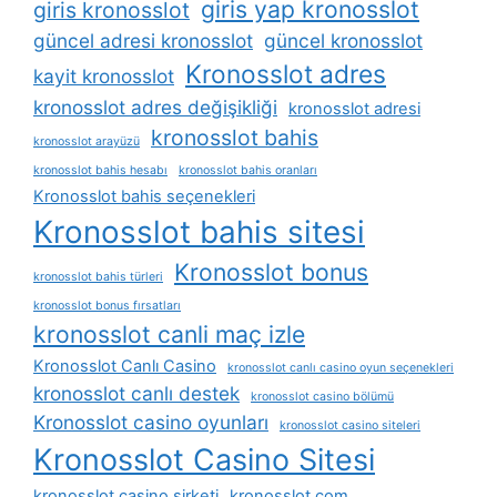
giris yap kronosslot
giris kronosslot
güncel adresi kronosslot
güncel kronosslot
Kronosslot adres
kayit kronosslot
kronosslot adres değişikliği
kronosslot adresi
kronosslot bahis
kronosslot arayüzü
kronosslot bahis hesabı
kronosslot bahis oranları
Kronosslot bahis seçenekleri
Kronosslot bahis sitesi
Kronosslot bonus
kronosslot bahis türleri
kronosslot bonus fırsatları
kronosslot canli maç izle
Kronosslot Canlı Casino
kronosslot canlı casino oyun seçenekleri
kronosslot canlı destek
kronosslot casino bölümü
Kronosslot casino oyunları
kronosslot casino siteleri
Kronosslot Casino Sitesi
kronosslot casino şirketi
kronosslot com