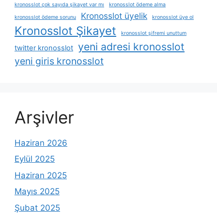
kronosslot çok sayıda şikayet var mı
kronosslot ödeme alma
Kronosslot üyelik
kronosslot ödeme sorunu
kronosslot üye ol
Kronosslot Şikayet
kronosslot şifremi unuttum
yeni adresi kronosslot
twitter kronosslot
yeni giris kronosslot
Arşivler
Haziran 2026
Eylül 2025
Haziran 2025
Mayıs 2025
Şubat 2025