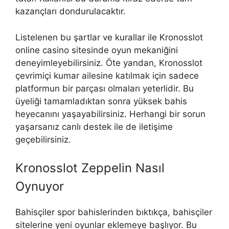
kazançları dondurulacaktır.
Listelenen bu şartlar ve kurallar ile Kronosslot
online casino sitesinde oyun mekaniğini
deneyimleyebilirsiniz. Öte yandan, Kronosslot
çevrimiçi kumar ailesine katılmak için sadece
platformun bir parçası olmaları yeterlidir. Bu
üyeliği tamamladıktan sonra yüksek bahis
heyecanını yaşayabilirsiniz. Herhangi bir sorun
yaşarsanız canlı destek ile de iletişime
geçebilirsiniz.
Kronosslot Zeppelin Nasıl
Oynuyor
Bahisçiler spor bahislerinden bıktıkça, bahisçiler
sitelerine yeni oyunlar eklemeye başlıyor. Bu