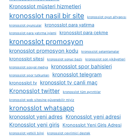
Kronosslot müşteri hizmetleri
kronosslot nasil bir site
kronosslot oyun altyapısı
kronosslot para yatirma
kronosslot oyuncular
kronosslot para çekme
kronosslot para yatırma i̇şlemi
kronosslot promosyon
kronosslot promosyon kodu
kronosslot selamlamalar
kronosslot sitesi
kronosslot sonuç bazlı
kronosslot son şikâyetleri
kronosslot spor bahisleri
kronosslot sosyal medya
kronosslot telegram
kronosslot spor tutkunları
kronosslot tv canli maç
kronosslot tv
Kronosslot twitter
kronosslot tüm ayrıntılar
kronosslot web sitesine güvenebilir miyiz
kronosslot whatsapp
kronosslot yeni adres
Kronosslot yeni adresi
Kronosslot yeni giriş
Kronosslot Yeni Giriş Adresi
kronosslot yetkili bilgi
kronosslot çevrimiçi destek