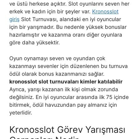
ve üstü herkese açıktır. Slot oyunlarını seven her
erkek ve kadın için bir şeyler var.
Kronosslot
giriş
Slot Turnuvası, alandaki en iyi oyuncular
için bir yarışmadır. Bu nedenle yüksek bonuslar
hazırlamıştır ve kazanma oranı diğer oyunlara
göre daha yüksektir.
Oyun oynamayı seven ve oyundan çok
kazanmayı sevenler için düzenlenen bu turnuva
ödül olarak bonus kazanmanızı sağlar.
kronosslot slot turnuvaları kimler katılabilir
Ayrıca, yarışı kazanan ilk kişi olmak zorunda
değilsiniz. En iyi oyuncular arasında ilk 75 içinde
bitirmek, ödül havuzundan pay almanız için
yeterlidir.
Kronosslot Görev Yarışması