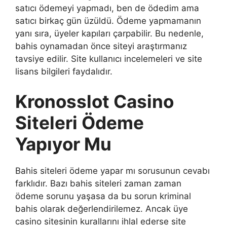
satıcı ödemeyi yapmadı, ben de ödedim ama
satıcı birkaç gün üzüldü. Ödeme yapmamanın
yanı sıra, üyeler kapıları çarpabilir. Bu nedenle,
bahis oynamadan önce siteyi araştırmanız
tavsiye edilir. Site kullanıcı incelemeleri ve site
lisans bilgileri faydalıdır.
Kronosslot Casino
Siteleri Ödeme
Yapıyor Mu
Bahis siteleri ödeme yapar mı sorusunun cevabı
farklıdır. Bazı bahis siteleri zaman zaman
ödeme sorunu yaşasa da bu sorun kriminal
bahis olarak değerlendirilemez. Ancak üye
casino sitesinin kurallarını ihlal ederse site