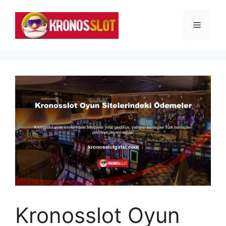
İçeriğe
atla
Menü
Kronosslot Oyun