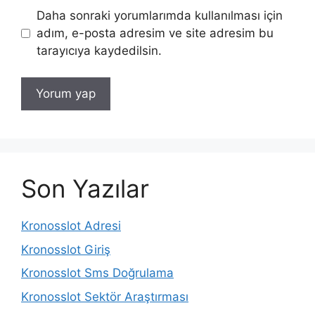
Daha sonraki yorumlarımda kullanılması için
adım, e-posta adresim ve site adresim bu
tarayıcıya kaydedilsin.
Son Yazılar
Kronosslot Adresi
Kronosslot Giriş
Kronosslot Sms Doğrulama
Kronosslot Sektör Araştırması