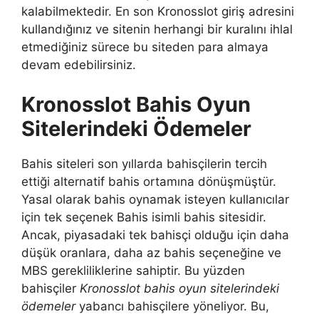
kalabilmektedir. En son Kronosslot giriş adresini
kullandığınız ve sitenin herhangi bir kuralını ihlal
etmediğiniz sürece bu siteden para almaya
devam edebilirsiniz.
Kronosslot Bahis Oyun
Sitelerindeki Ödemeler
Bahis siteleri son yıllarda bahisçilerin tercih
ettiği alternatif bahis ortamına dönüşmüştür.
Yasal olarak bahis oynamak isteyen kullanıcılar
için tek seçenek Bahis isimli bahis sitesidir.
Ancak, piyasadaki tek bahisçi olduğu için daha
düşük oranlara, daha az bahis seçeneğine ve
MBS gerekliliklerine sahiptir. Bu yüzden
bahisçiler
Kronosslot bahis oyun sitelerindeki
ödemeler
yabancı bahisçilere yöneliyor. Bu,