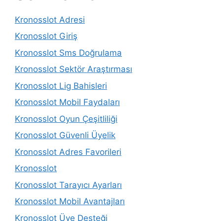
Kronosslot Adresi
Kronosslot Giriş
Kronosslot Sms Doğrulama
Kronosslot Sektör Araştırması
Kronosslot Lig Bahisleri
Kronosslot Mobil Faydaları
Kronosslot Oyun Çeşitliliği
Kronosslot Güvenli Üyelik
Kronosslot Adres Favorileri
Kronosslot
Kronosslot Tarayıcı Ayarları
Kronosslot Mobil Avantajları
Kronosslot Üye Desteği