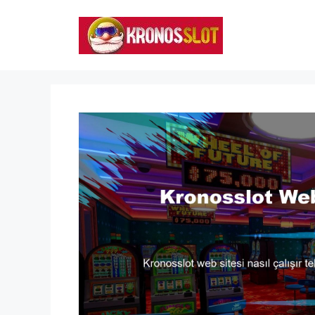
İçeriğe
atla