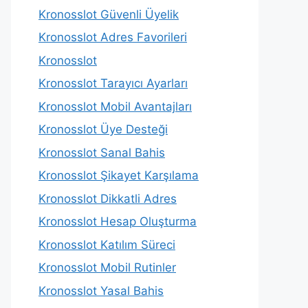
Kronosslot Güvenli Üyelik
Kronosslot Adres Favorileri
Kronosslot
Kronosslot Tarayıcı Ayarları
Kronosslot Mobil Avantajları
Kronosslot Üye Desteği
Kronosslot Sanal Bahis
Kronosslot Şikayet Karşılama
Kronosslot Dikkatli Adres
Kronosslot Hesap Oluşturma
Kronosslot Katılım Süreci
Kronosslot Mobil Rutinler
Kronosslot Yasal Bahis