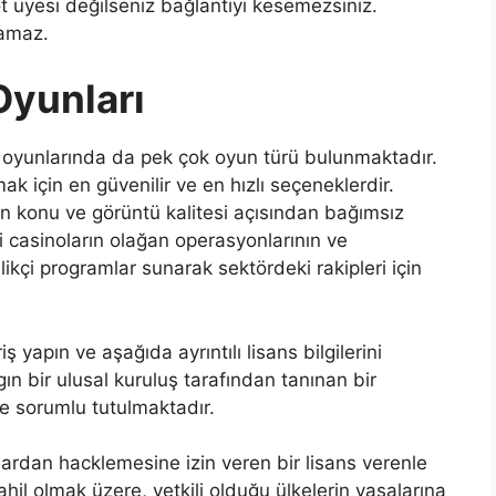
lot üyesi değilseniz bağlantıyı kesemezsiniz.
lamaz.
Oyunları
o oyunlarında da pek çok oyun türü bulunmaktadır.
 için en güvenilir ve en hızlı seçeneklerdir.
in konu ve görüntü kalitesi açısından bağımsız
 casinoların olağan operasyonlarının ve
likçi programlar sunarak sektördeki rakipleri için
 yapın ve aşağıda ayrıntılı lisans bilgilerini
ın bir ulusal kuruluş tarafından tanınan bir
ve sorumlu tutulmaktadır.
llardan hacklemesine izin veren bir lisans verenle
hil olmak üzere, yetkili olduğu ülkelerin yasalarına