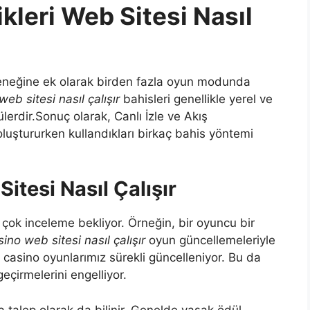
kleri Web Sitesi Nasıl
eçeneğine ek olarak birden fazla oyun modunda
web sitesi nasıl çalışır
bahisleri genellikle yerel ve
ülerdir.Sonuç olarak, Canlı İzle ve Akış
 oluştururken kullandıkları birkaç bahis yöntemi
itesi Nasıl Çalışır
 çok inceleme bekliyor. Örneğin, bir oyuncu bir
ino web sitesi nasıl çalışır
oyun güncellemeleriyle
n casino oyunlarımız sürekli güncelleniyor. Bu da
eçirmelerini engelliyor.
talep olarak da bilinir. Genelde yasak ödül