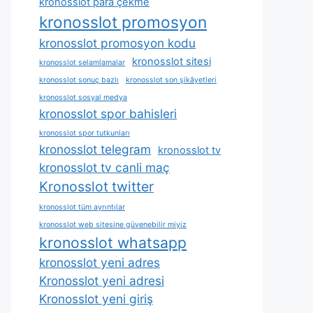
kronosslot para çekme
kronosslot promosyon
kronosslot promosyon kodu
kronosslot sitesi
kronosslot selamlamalar
kronosslot sonuç bazlı
kronosslot son şikâyetleri
kronosslot sosyal medya
kronosslot spor bahisleri
kronosslot spor tutkunları
kronosslot telegram
kronosslot tv
kronosslot tv canli maç
Kronosslot twitter
kronosslot tüm ayrıntılar
kronosslot web sitesine güvenebilir miyiz
kronosslot whatsapp
kronosslot yeni adres
Kronosslot yeni adresi
Kronosslot yeni giriş