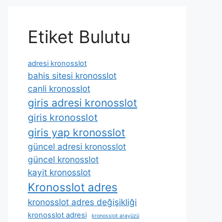
Etiket Bulutu
adresi kronosslot
bahis sitesi kronosslot
canli kronosslot
giris adresi kronosslot
giris kronosslot
giris yap kronosslot
güncel adresi kronosslot
güncel kronosslot
kayit kronosslot
Kronosslot adres
kronosslot adres değişikliği
kronosslot adresi
kronosslot arayüzü