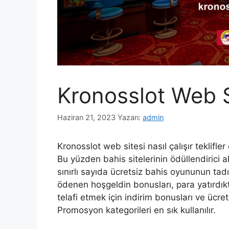
Kronosslot Web Si
Haziran 21, 2023
Yazarı:
admin
Kronosslot web sitesi nasıl çalışır teklif
Bu yüzden bahis sitelerinin ödüllendirici a
sınırlı sayıda ücretsiz bahis oyununun tad
ödenen hoşgeldin bonusları, para yatırdıkt
telafi etmek için indirim bonusları ve ücre
Promosyon kategorileri en sık kullanılır.