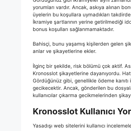
yorumları vardır. Ancak, askıya alınan bon
üyelerin bu koşullara uymadıkları takdird
İkramiye şartlarının yerine getirilmediği i
bonus koşulları sağlanmamaktadır.
Bahisçi, bunu yaşamış kişilerden gelen ş
anlar ve şikayetlerine ekler.
İlginç bir şekilde, risk bölümü çok aktif.
Kronosslot şikayetlerine dayanıyordu. Ha
Gördüğünüz gibi, genellikle ödeme kanıtı
gecikecektir. Ancak, gönderilen bu dosyal
kullanıcılar çıkarma gecikmelerinden şikaye
Kronosslot Kullanıcı Yor
Yasadışı web sitelerini kullanıcı incelemel