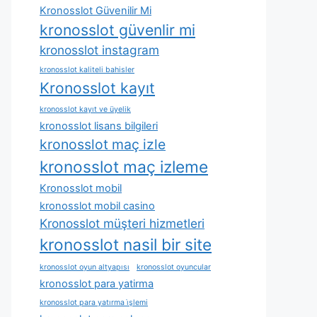
Kronosslot Güvenilir Mi
kronosslot güvenlir mi
kronosslot instagram
kronosslot kaliteli bahisler
Kronosslot kayıt
kronosslot kayıt ve üyelik
kronosslot lisans bilgileri
kronosslot maç izle
kronosslot maç izleme
Kronosslot mobil
kronosslot mobil casino
Kronosslot müşteri hizmetleri
kronosslot nasil bir site
kronosslot oyun altyapısı
kronosslot oyuncular
kronosslot para yatirma
kronosslot para yatırma i̇şlemi