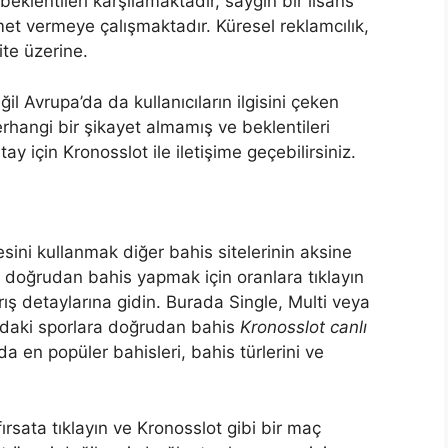
eklentileri karşılamaktadır, saygın bir lisans
met vermeye çalışmaktadır. Küresel reklamcılık,
lite üzerine.
l Avrupa’da da kullanıcıların ilgisini çeken
hangi bir şikayet almamış ve beklentileri
ay için Kronosslot ile iletişime geçebilirsiniz.
ini kullanmak diğer bahis sitelerinin aksine
 doğrudan bahis yapmak için oranlara tıklayın
arış detaylarına gidin. Burada Single, Multi veya
şındaki sporlara doğrudan bahis
Kronosslot canlı
a en popüler bahisleri, bahis türlerini ve
ırsata tıklayın ve Kronosslot gibi bir maç