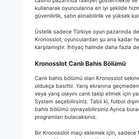
casino pazarında faaliyet göstermekte ve b
kullanarak oyuncularına en iyi şekilde hiz
güvenilirlik, satın alınabilirlik ve yüksek ka
Üstelik sadece Türkiye oyun pazarında deği
Kronosslot, oyunculardan şu ana kadar her
karşılamıştır. İhtiyaç halinde daha fazla det
Kronosslot Canlı Bahis Bölümü
Canlı bahis bölümü olan Kronosslot sekmes
oldukça basittir. Yarış ekranına geçmeden
veya yarış olayını canlı takip etmek için y
System seçebilirsiniz. Tabii ki, futbol dı
bahis bölümü
oynayabilirsiniz.Ayrıca burad
programları bulacaksınız.
Bir Kronosslot maçı eklemek için, sadece f