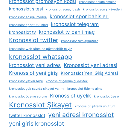
kronosslot promosyon kodu
kronosslot selamlamalar
kronosslot sitesi
kronosslot sonuç bazlı
kronosslot son şikâyetleri
kronosslot spor bahisleri
kronosslot sosyal medya
kronosslot telegram
kronosslot spor tutkunları
kronosslot tv canli maç
kronosslot tv
Kronosslot twitter
kronosslot tüm ayrıntılar
kronosslot web sitesine güvenebilir miyiz
kronosslot whatsapp
kronosslot yeni adres
Kronosslot yeni adresi
Kronosslot yeni giriş
Kronosslot Yeni Giriş Adresi
kronosslot yetkili bilgi
kronosslot çevrimiçi destek
kronosslot çok sayıda şikayet var mı
kronosslot ödeme alma
Kronosslot üyelik
kronosslot ödeme sorunu
kronosslot üye ol
Kronosslot Şikayet
kronosslot şifremi unuttum
yeni adresi kronosslot
twitter kronosslot
yeni giris kronosslot