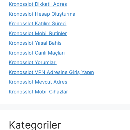
Kronosslot Dikkatli Adres
Kronosslot Hesap Oluşturma
Kronosslot Katılım Süreci
Kronosslot Mobil Rutinler
Kronosslot Yasal Bahis
Kronosslot Canlı Maçları
Kronosslot Yorumları
Kronosslot VPN Adresine Giriş Yapın
Kronosslot Mevcut Adres
Kronosslot Mobil Cihazlar
Kategoriler