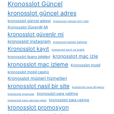
Kronosslot Güncel
kronosslot güncel adres
kronosslot güncel adresi
kronosslot güncel giriş linki
Kronosslot Güvenilir Mi
kronosslot güvenlir mi
kronosslot instagram
kronosslot kaliteli bahisler
Kronosslot kayıt
kronosslot kayıt ve üyelik
kronosslot maç izle
kronosslot lisans bilgileri
kronosslot maç izleme
Kronosslot mobil
kronosslot mobil casino
Kronosslot müşteri hizmetleri
kronosslot nasil bir site
kronosslot oyun altyapısı
kronosslot para yatirma
kronosslot oyuncular
kronosslot para çekme
kronosslot para yatırma i̇şlemi
kronosslot promosyon