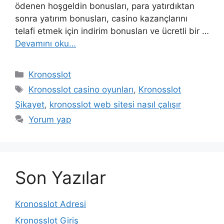
ödenen hoşgeldin bonusları, para yatırdıktan
sonra yatırım bonusları, casino kazançlarını
telafi etmek için indirim bonusları ve ücretli bir …
Devamını oku…
Kategoriler
Kronosslot
Etiketler
Kronosslot casino oyunları
,
Kronosslot
Şikayet
,
kronosslot web sitesi nasıl çalışır
Yorum yap
Son Yazılar
Kronosslot Adresi
Kronosslot Giriş