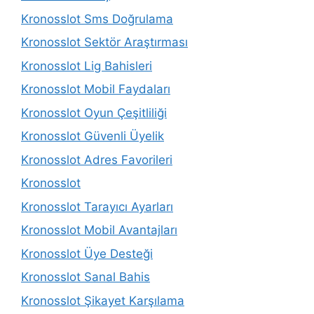
Kronosslot Sms Doğrulama
Kronosslot Sektör Araştırması
Kronosslot Lig Bahisleri
Kronosslot Mobil Faydaları
Kronosslot Oyun Çeşitliliği
Kronosslot Güvenli Üyelik
Kronosslot Adres Favorileri
Kronosslot
Kronosslot Tarayıcı Ayarları
Kronosslot Mobil Avantajları
Kronosslot Üye Desteği
Kronosslot Sanal Bahis
Kronosslot Şikayet Karşılama