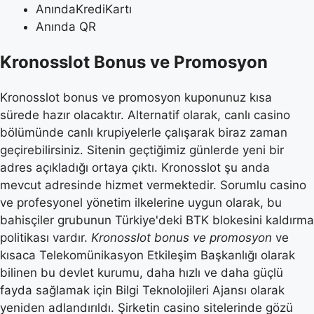
AnındaKrediKartı
Anında QR
Kronosslot Bonus ve Promosyon
Kronosslot bonus ve promosyon kuponunuz kısa
sürede hazır olacaktır. Alternatif olarak, canlı casino
bölümünde canlı krupiyelerle çalışarak biraz zaman
geçirebilirsiniz. Sitenin geçtiğimiz günlerde yeni bir
adres açıkladığı ortaya çıktı. Kronosslot şu anda
mevcut adresinde hizmet vermektedir. Sorumlu casino
ve profesyonel yönetim ilkelerine uygun olarak, bu
bahisçiler grubunun Türkiye'deki BTK blokesini kaldırma
politikası vardır.
Kronosslot bonus ve promosyon
ve
kısaca Telekomünikasyon Etkileşim Başkanlığı olarak
bilinen bu devlet kurumu, daha hızlı ve daha güçlü
fayda sağlamak için Bilgi Teknolojileri Ajansı olarak
yeniden adlandırıldı. Şirketin casino sitelerinde gözü