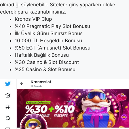
olmadığı söylenebilir. Sitelere giriş yaparken bloke
ederek para kazanabilirsiniz.
Kronos VIP Clup
%40 Pragmatic Play Slot Bonusu
İlk Üyelik Günü Sınırsız Bonus
10.000 TL Hoşgeldin Bonusu
%50 EGT (Amusnet) Slot Bonusu
Haftalık Bağlılık Bonusu
%30 Casino & Slot Discount
%25 Casino & Slot Bonusu