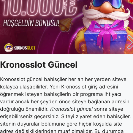
Kronosslot Güncel
Kronosslot güncel bahisçiler her an her yerden siteye
kolayca ulaşabilirler. Yeni Kronosslot giriş adresini
öğrenmek isteyen bahisçilerin bir programa ihtiyacı
vardır ancak her şeyden önce siteye bağlanan adresin
doğruluğu önemlidir.
Kronosslot güncel
sonra siteye
erişebilirseniz geçersiniz. Siteyi ziyaret eden bahisçiler,
sitenin duyurular bölümüne göre hiçbir koşulda site
adres değişikliklerinden muaf olmalıdır. Bu durumda