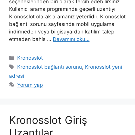
seçeneklerinden biri olarak tercih edebilirsiniz.
Kullanıcı arama programında geçerli uzantıyı
Kronosslot olarak aramanız yeterlidir. Kronosslot
bağlantı sorunu sayfasında mobil uygulama
indirmeden veya bilgisayardan katılım talep
etmeden bahis …
Devamını oku…
Kategoriler
Kronosslot
Etiketler
Kronosslot bağlantı sorunu
,
Kronosslot yeni
adresi
Yorum yap
Kronosslot Giriş
Uzantılar