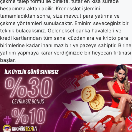
çekme talep formu ile birlikte, tutar en kısa sürede
hesabınıza aktarılabilir. Kronosslot işlemini
tamamladıktan sonra, size mevcut para yatırma ve
çekme yöntemleri sunulacaktır. Eminim seveceğiniz bir
teknik bulacaksınız. Geleneksel banka havaleleri ve
kredi kartlarından tüm sanal cüzdanlara ve kripto para
birimlerine kadar inanılmaz bir yelpazeye sahiptir. Birine
yatırım yapmaya karar verdiğinizde bir heyecan fırtınası
başlar.