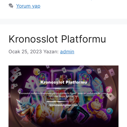
Yorum yap
Kronosslot Platformu
Ocak 25, 2023
Yazarı:
admin