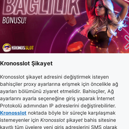
Kronosslot Şikayet
Kronosslot şikayet adresini değiştirmek isteyen
bahisçiler proxy ayarlarına erişmek için öncelikle ağ
ayarları bölümünü ziyaret etmelidir. Bahisçiler, Ağ
ayarlarını ayarla seçeneğine giriş yaparak İnternet
Protokolü adımından IP adreslerini değiştirebilirler.
Kronosslot
noktada böyle bir süreçle karşılaşmak
istemeyenler için
Kronosslot şikayet
bahis sitesine
kayıtlı tüm üyelere yeni giriş adreslerini SMS olarak