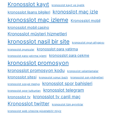
Kronosslot kayıt
kronosslot kayıt ve üyelik
kronosslot maç izle
kronosslot lisans bilgileri
kronosslot maç izleme
Kronosslot mobil
kronosslot mobil casino
Kronosslot müşteri hizmetleri
kronosslot nasil bir site
kronosslot oyun altyapısı
kronosslot para yatirma
kronosslot oyuncular
kronosslot para çekme
kronosslot para yatırma i̇şlemi
kronosslot promosyon
kronosslot promosyon kodu
kronosslot selamlamalar
kronosslot sitesi
kronosslot sonuç bazlı
kronosslot son şikâyetleri
kronosslot spor bahisleri
kronosslot sosyal medya
kronosslot telegram
kronosslot spor tutkunları
kronosslot tv canli maç
kronosslot tv
Kronosslot twitter
kronosslot tüm ayrıntılar
kronosslot web sitesine güvenebilir miyiz