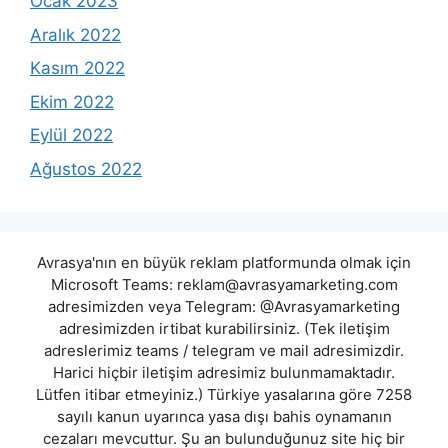
Ocak 2023
Aralık 2022
Kasım 2022
Ekim 2022
Eylül 2022
Ağustos 2022
Avrasya'nın en büyük reklam platformunda olmak için
Microsoft Teams:
reklam@avrasyamarketing.com
adresimizden veya Telegram: @Avrasyamarketing
adresimizden irtibat kurabilirsiniz. (Tek iletişim
adreslerimiz teams / telegram ve mail adresimizdir.
Harici hiçbir iletişim adresimiz bulunmamaktadır.
Lütfen itibar etmeyiniz.) Türkiye yasalarına göre 7258
sayılı kanun uyarınca yasa dışı bahis oynamanın
cezaları mevcuttur. Şu an bulunduğunuz site hiç bir