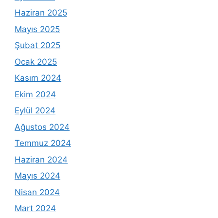
Haziran 2025
Mayıs 2025
Şubat 2025
Ocak 2025
Kasım 2024
Ekim 2024
Eylül 2024
Ağustos 2024
Temmuz 2024
Haziran 2024
Mayıs 2024
Nisan 2024
Mart 2024