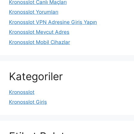
Kronosslot Canlı Maçları
Kronosslot Yorumları
Kronosslot VPN Adresine Giriş Yapın
Kronosslot Mevcut Adres
Kronosslot Mobil Cihazlar
Kategoriler
Kronosslot
Kronosslot Giriş