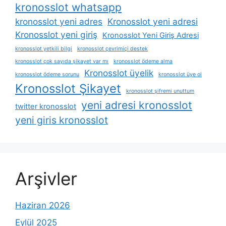
kronosslot whatsapp
kronosslot yeni adres
Kronosslot yeni adresi
Kronosslot yeni giriş
Kronosslot Yeni Giriş Adresi
kronosslot yetkili bilgi
kronosslot çevrimiçi destek
kronosslot çok sayıda şikayet var mı
kronosslot ödeme alma
Kronosslot üyelik
kronosslot ödeme sorunu
kronosslot üye ol
Kronosslot Şikayet
kronosslot şifremi unuttum
yeni adresi kronosslot
twitter kronosslot
yeni giris kronosslot
Arşivler
Haziran 2026
Eylül 2025