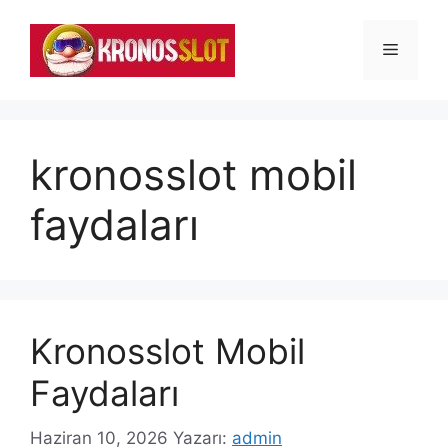
İçeriğe
atla
Menü
kronosslot mobil
faydaları
Kronosslot Mobil
Faydaları
Haziran 10, 2026
Yazarı:
admin