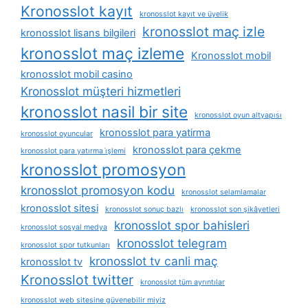
Kronosslot kayıt
kronosslot kayıt ve üyelik
kronosslot maç izle
kronosslot lisans bilgileri
kronosslot maç izleme
Kronosslot mobil
kronosslot mobil casino
Kronosslot müşteri hizmetleri
kronosslot nasil bir site
kronosslot oyun altyapısı
kronosslot para yatirma
kronosslot oyuncular
kronosslot para çekme
kronosslot para yatırma i̇şlemi
kronosslot promosyon
kronosslot promosyon kodu
kronosslot selamlamalar
kronosslot sitesi
kronosslot sonuç bazlı
kronosslot son şikâyetleri
kronosslot spor bahisleri
kronosslot sosyal medya
kronosslot telegram
kronosslot spor tutkunları
kronosslot tv canli maç
kronosslot tv
Kronosslot twitter
kronosslot tüm ayrıntılar
kronosslot web sitesine güvenebilir miyiz