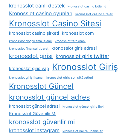
kronosslot canlı destek
kronosslot casino bölümü
Kronosslot casino oyunları
kronosslot casino siteleri
Kronosslot Casino Sitesi
kronosslot casino şirketi
kronosslot com
kronosslot doğrulama i̇şlemi
kronosslot faiz oranı
kronosslot giris adresi
kronosslot finansal ticaret
kronosslot girisi
kronosslot giris twitter
Kronosslot Giriş
kronosslot giris yap
kronosslot giriş lisansı
kronosslot giriş son şikâyetleri
Kronosslot Güncel
kronosslot güncel adres
kronosslot güncel adresi
kronosslot güncel giriş linki
Kronosslot Güvenilir Mi
kronosslot güvenlir mi
kronosslot instagram
kronosslot kaliteli bahisler