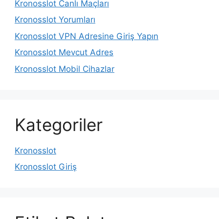
Kronosslot Canlı Maçları
Kronosslot Yorumları
Kronosslot VPN Adresine Giriş Yapın
Kronosslot Mevcut Adres
Kronosslot Mobil Cihazlar
Kategoriler
Kronosslot
Kronosslot Giriş