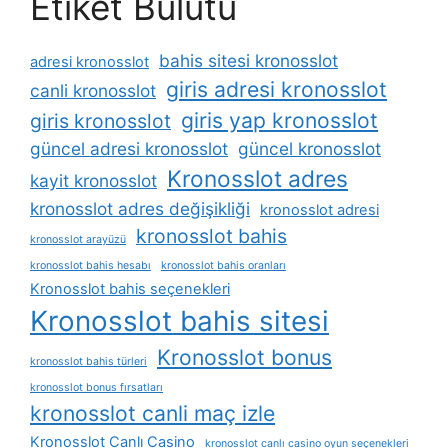
Etiket Bulutu
bahis sitesi kronosslot
adresi kronosslot
giris adresi kronosslot
canli kronosslot
giris yap kronosslot
giris kronosslot
güncel adresi kronosslot
güncel kronosslot
Kronosslot adres
kayit kronosslot
kronosslot adres değişikliği
kronosslot adresi
kronosslot bahis
kronosslot arayüzü
kronosslot bahis hesabı
kronosslot bahis oranları
Kronosslot bahis seçenekleri
Kronosslot bahis sitesi
Kronosslot bonus
kronosslot bahis türleri
kronosslot bonus fırsatları
kronosslot canli maç izle
Kronosslot Canlı Casino
kronosslot canlı casino oyun seçenekleri